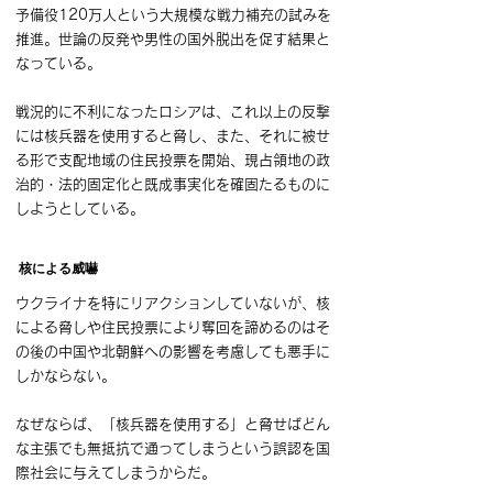
予備役120万人という大規模な戦力補充の試みを
推進。世論の反発や男性の国外脱出を促す結果と
なっている。
戦況的に不利になったロシアは、これ以上の反撃
には核兵器を使用すると脅し、また、それに被せ
る形で支配地域の住民投票を開始、現占領地の政
治的・法的固定化と既成事実化を確固たるものに
しようとしている。
核による威嚇
ウクライナを特にリアクションしていないが、核
による脅しや住民投票により奪回を諦めるのはそ
の後の中国や北朝鮮への影響を考慮しても悪手に
しかならない。
なぜならば、「核兵器を使用する」と脅せばどん
な主張でも無抵抗で通ってしまうという誤認を国
際社会に与えてしまうからだ。