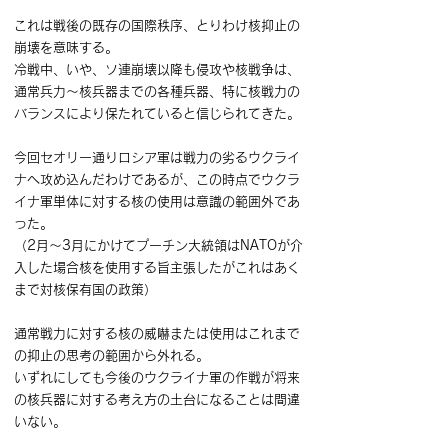
これは戦後の既存の国際秩序、とりわけ核抑止の
崩壊を意味する。
冷戦中、いや、ソ連崩壊以降も侵攻や核戦争は、
通常兵力～核兵器までの各種兵器、特に核戦力の
バランスにより保たれていると信じられてきた。
今回セオリー通りロシア軍は戦力の劣るウクライ
ナへ攻め込んだわけであるが、この時点でウクラ
イナ軍単体に対する核の使用は意識の範囲外であ
った。
（2月～3月にかけてプーチン大統領はNATOが介
入した場合核を使用する旨主張したがこれはあく
まで対核保有国の政策）
通常戦力に対する核の威嚇または使用はこれまで
の抑止の思考の範囲から外れる。
いずれにしても今後のウクライナ軍の作戦が将来
の核兵器に対する考え方の土台になることは間違
いない。