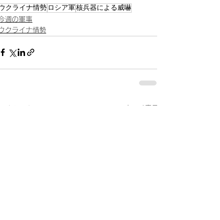
ウクライナ情勢
ロシア軍
核兵器による威嚇
今週の軍事
ウクライナ情勢
すべて表示
最新記事