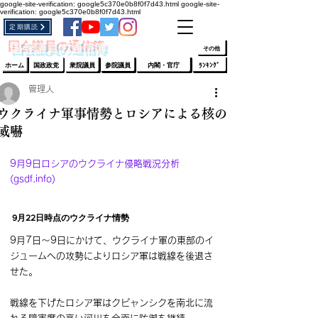
google-site-verification: google5c370e0b8f0f7d43.html
google-site-
verification: google5c370e0b8f0f7d43.html
定期購読
​ﾛｸﾞｲﾝ/登録
👆
​国会議員の通信簿
その他
ホーム
国政政党
衆院議員
参院議員
内閣・官庁
ﾗﾝｷﾝｸﾞ
管理人
ウクライナ軍事情勢とロシアによる核の
威嚇
9月9日ロシアのウクライナ侵略戦況分析 
(gsdf.info)
9月22日時点のウクライナ情勢
9月7日～9日にかけて、ウクライナ軍の東部のイ
ジュームへの攻勢によりロシア軍は戦線を後退さ
せた。
戦線を下げたロシア軍はクピャンシクを南北に流