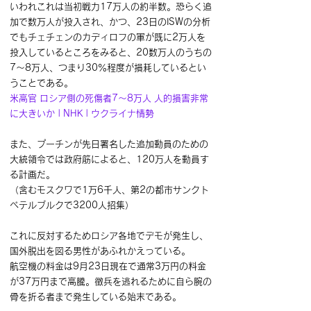
いわれこれは当初戦力17万人の約半数。恐らく追
加で数万人が投入され、かつ、23日のISWの分析
でもチェチェンのカディロフの軍が既に2万人を
投入しているところをみると、20数万人のうちの
7～8万人、つまり30％程度が損耗しているとい
うことである。
米高官 ロシア側の死傷者7～8万人 人的損害非常
に大きいか | NHK | ウクライナ情勢
また、プーチンが先日署名した追加動員のための
大統領令では政府筋によると、120万人を動員す
る計画だ。
（含むモスクワで1万6千人、第2の都市サンクト
ペテルブルクで3200人招集）
これに反対するためロシア各地でデモが発生し、
国外脱出を図る男性があふれかえっている。
航空機の料金は9月23日現在で通常3万円の料金
が37万円まで高騰。徴兵を逃れるために自ら腕の
骨を折る者まで発生している始末である。