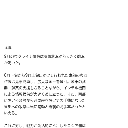
全般
9月のウクライナ情勢は膠着状況から大きく戦況
が動いた。
8月下旬から9月上旬にかけて行われた東部の奪回
作戦は見事成功し、広大な国土を奪回。米軍の武
器・弾薬の支援もさることながら、インテル機関
による情報提供が大きく役に立った。また、南部
における攻勢から時間差を設けての手薄になった
東部への攻撃は当に陽動と奇襲のお手本だったと
いえる。
これに対し、戦力が死活的に不足したロシア側は