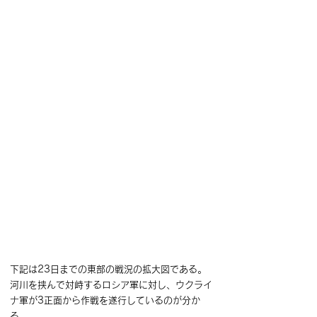
下記は23日までの東部の戦況の拡大図である。
河川を挟んで対峙するロシア軍に対し、ウクライ
ナ軍が3正面から作戦を遂行しているのが分か
る。