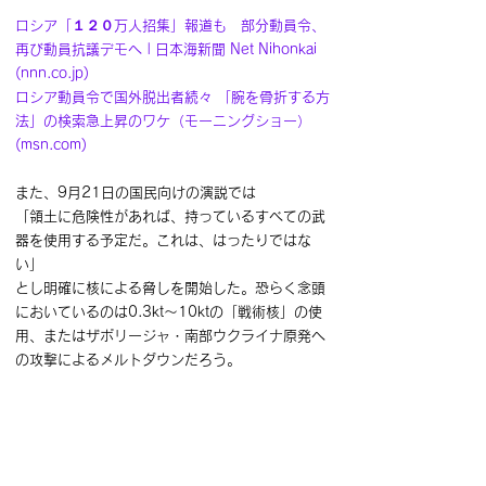
ロシア「１２０万人招集」報道も　部分動員令、
再び動員抗議デモへ | 日本海新聞 Net Nihonkai 
(nnn.co.jp)
ロシア動員令で国外脱出者続々 「腕を骨折する方
法」の検索急上昇のワケ（モーニングショー） 
(msn.com)
また、9月21日の国民向けの演説では
「領土に危険性があれば、持っているすべての武
器を使用する予定だ。これは、はったりではな
い」
とし明確に核による脅しを開始した。恐らく念頭
においているのは0.3kt～10ktの「戦術核」の使
用、またはザポリージャ・南部ウクライナ原発へ
の攻撃によるメルトダウンだろう。