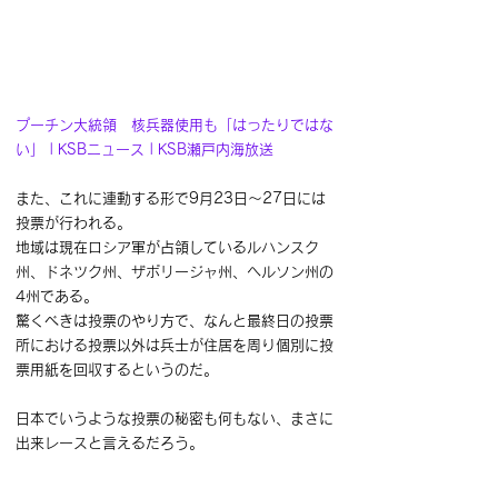
プーチン大統領　核兵器使用も「はったりではな
い」 | KSBニュース | KSB瀬戸内海放送
また、これに連動する形で9月23日～27日には
投票が行われる。
地域は現在ロシア軍が占領しているルハンスク
州、ドネツク州、ザポリージャ州、ヘルソン州の
4州である。
驚くべきは投票のやり方で、なんと最終日の投票
所における投票以外は兵士が住居を周り個別に投
票用紙を回収するというのだ。
日本でいうような投票の秘密も何もない、まさに
出来レースと言えるだろう。