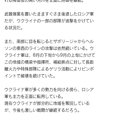
れる障害度の高い河川を全面に防御を継続。
武器弾薬を置いたまますぐさま後退したロシア軍
だが、ウクライナの一部の部隊が追撃をかけてい
る状況だ。
また、南部に目を転じるとザポリージャからヘル
ソンの東西のラインの攻撃は依然続いている。ウ
クライナ軍は、8月の下旬から9月の上旬にかけて
この地域の橋梁や指揮所、補給拠点に対して長距
離火力や特殊部隊によるゲリラ活動によりピンポ
イントで破壊を続けていた。
ウクライナ軍が多くの勢力を向ける傍ら、ロシア
軍も主力を正面に転用している。
現在ウクライナが部分的に地域を奪回している
が、今後も激しい戦闘が継続するだろう。