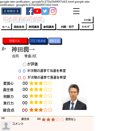
google-site-verification: google5c370e0b8f0f7d43.html
google-site-
verification: google5c370e0b8f0f7d43.html
定期購読
​ﾛｸﾞｲﾝ/登録
👆
​国会議員の通信簿
その他
ホーム
国政政党
衆院議員
参院議員
内閣・官庁
ﾗﾝｷﾝｸﾞ
評価する
プロフをみる
更新する
か
神田潤一
自民
青森2区
​〇​
​が評価
​００
​が次期の選挙で当選を希望
​００
​が次期の選挙で落選を希望
​愛国心
​00
平均評価 3 /5
​00
​責任感
平均評価 3 /5
​判断力
​00
平均評価 3 /5
​00
​実行力
平均評価 3 /5
​総合点
​00
平均評価 3 /5
​日時
​総合点
00
​意見なし
平均評価 3 /5
​コメント