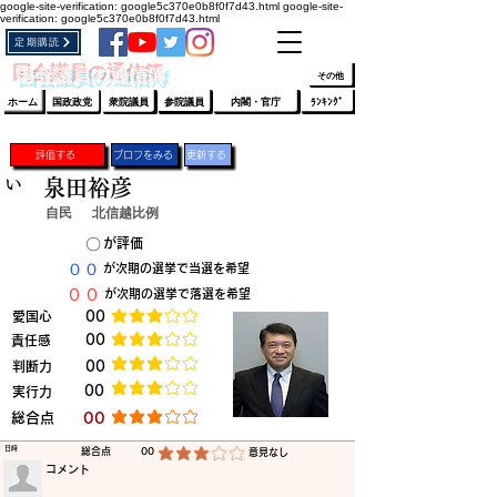
google-site-verification: google5c370e0b8f0f7d43.html
google-site-
verification: google5c370e0b8f0f7d43.html
定期購読
​ﾛｸﾞｲﾝ/登録
👆
​国会議員の通信簿
その他
ホーム
国政政党
衆院議員
参院議員
内閣・官庁
ﾗﾝｷﾝｸﾞ
評価する
プロフをみる
更新する
い
泉田裕彦
自民
北信越比例
​〇​
​が評価
​００
​が次期の選挙で当選を希望
​００
​が次期の選挙で落選を希望
​愛国心
​00
平均評価 3 /5
​00
​責任感
平均評価 3 /5
​判断力
​00
平均評価 3 /5
​00
​実行力
平均評価 3 /5
​総合点
​00
平均評価 3 /5
​日時
​総合点
00
​意見なし
平均評価 3 /5
​コメント