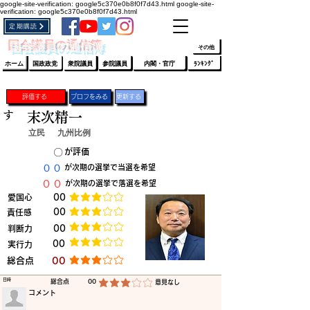
google-site-verification: google5c370e0b8f0f7d43.html
google-site-
verification: google5c370e0b8f0f7d43.html
定期購読
​ﾛｸﾞｲﾝ/登録
👆
​国会議員の通信簿
その他
ホーム
国政政党
衆院議員
参院議員
内閣・官庁
ﾗﾝｷﾝｸﾞ
評価する
プロフをみる
更新する
す
末次精一
立民
九州比例
​〇​
​が評価
​００
​が次期の選挙で当選を希望
​００
​が次期の選挙で落選を希望
​愛国心
​00
平均評価 3 /5
​00
​責任感
平均評価 3 /5
​判断力
​00
平均評価 3 /5
​00
​実行力
平均評価 3 /5
​総合点
​00
平均評価 3 /5
​日時
​総合点
00
​意見なし
平均評価 3 /5
​コメント