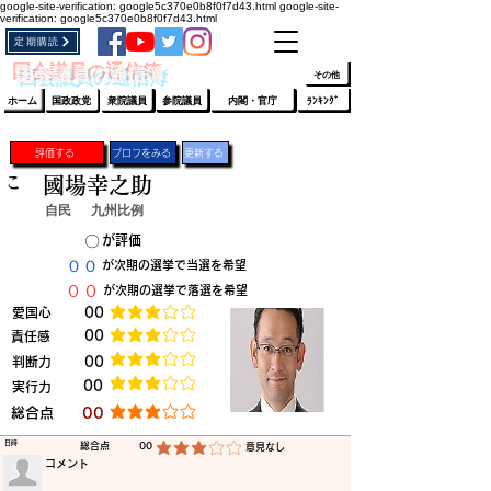
google-site-verification: google5c370e0b8f0f7d43.html
google-site-
verification: google5c370e0b8f0f7d43.html
定期購読
​ﾛｸﾞｲﾝ/登録
👆
​国会議員の通信簿
その他
ホーム
国政政党
衆院議員
参院議員
内閣・官庁
ﾗﾝｷﾝｸﾞ
評価する
プロフをみる
更新する
こ
國場幸之助
自民
九州比例
​〇​
​が評価
​００
​が次期の選挙で当選を希望
​００
​が次期の選挙で落選を希望
​愛国心
​00
平均評価 3 /5
​00
​責任感
平均評価 3 /5
​判断力
​00
平均評価 3 /5
​00
​実行力
平均評価 3 /5
​総合点
​00
平均評価 3 /5
​日時
​総合点
00
​意見なし
平均評価 3 /5
​コメント