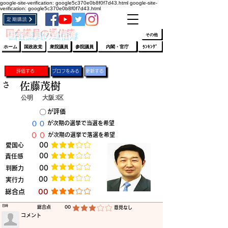
google-site-verification: google5c370e0b8f0f7d43.html
google-site-
verification: google5c370e0b8f0f7d43.html
定期購読
​ﾛｸﾞｲﾝ/登録
👆
​国会議員の通信簿
その他
ホーム
国政政党
衆院議員
参院議員
内閣・官庁
ﾗﾝｷﾝｸﾞ
評価する
プロフをみる
更新する
さ
佐藤茂樹
公明
大阪3区
​〇​
​が評価
​００
​が次期の選挙で当選を希望
​００
​が次期の選挙で落選を希望
​愛国心
​00
平均評価 3 /5
​00
​責任感
平均評価 3 /5
​判断力
​00
平均評価 3 /5
​00
​実行力
平均評価 3 /5
​総合点
​00
平均評価 3 /5
​日時
​総合点
00
​意見なし
平均評価 3 /5
​コメント