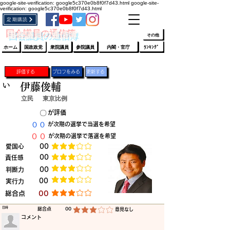
google-site-verification: google5c370e0b8f0f7d43.html
google-site-
verification: google5c370e0b8f0f7d43.html
定期購読
​ﾛｸﾞｲﾝ/登録
👆
​国会議員の通信簿
その他
ホーム
国政政党
衆院議員
参院議員
内閣・官庁
ﾗﾝｷﾝｸﾞ
評価する
プロフをみる
更新する
い
伊藤俊輔
立民
東京比例
​〇​
​が評価
​００
​が次期の選挙で当選を希望
​００
​が次期の選挙で落選を希望
​愛国心
​00
平均評価 3 /5
​00
​責任感
平均評価 3 /5
​判断力
​00
平均評価 3 /5
​00
​実行力
平均評価 3 /5
​総合点
​00
平均評価 3 /5
​日時
​総合点
00
​意見なし
平均評価 3 /5
​コメント