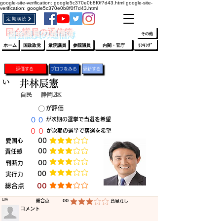
google-site-verification: google5c370e0b8f0f7d43.html
google-site-
verification: google5c370e0b8f0f7d43.html
定期購読
​ﾛｸﾞｲﾝ/登録
👆
​国会議員の通信簿
その他
ホーム
国政政党
衆院議員
参院議員
内閣・官庁
ﾗﾝｷﾝｸﾞ
評価する
プロフをみる
更新する
い
井林辰憲
自民
静岡2区
​〇​
​が評価
​００
​が次期の選挙で当選を希望
​００
​が次期の選挙で落選を希望
​愛国心
​00
平均評価 3 /5
​00
​責任感
平均評価 3 /5
​判断力
​00
平均評価 3 /5
​00
​実行力
平均評価 3 /5
​総合点
​00
平均評価 3 /5
​日時
​総合点
00
​意見なし
平均評価 3 /5
​コメント