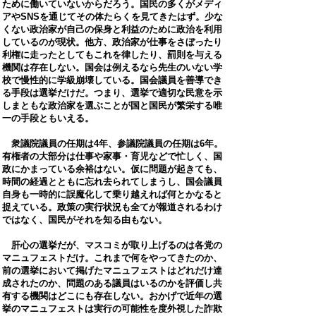
ために働いていないからだろう。国民の多くがメディ
アやSNSを通じてその体たらくを見てきたはず。少な
くない政治家が自己の保身と利益のために政治を利用
しているのが現状。他方、政治家が仕事をさぼったり
利権に走ったとしてもこれを律したり、罰則を与える
機関は存在しない。国会は例えるなら先生のいない学
校で慢性的に学級崩壊している。
国会議員を善導でき
る手段
は選挙だけだ。つまり、選挙で適切な民意を示
しまともな政治家を選ぶことが国と国民が繁栄する唯
一の手段ともいえる。
衆議院議員の任期は4年、参議院議員の任期は6年。
有権者の大部分は仕事や家事・育児などで忙しく、国
政にかまっている余裕はない。仮に問題が起きても、
時間の経過とともに忘れ去られてしまうし、国会議員
自身も一時的に誤魔化して乗り越えれば何とかなると
捉えている。政策の実行状況も全てが報道されるわけ
ではなく、国民がそれを知る由もない。
肝心の選挙だが、マスコミが取り上げるのは各党の
マニュフェストだけ。これまで何をやってきたのか、
前の選挙において掲げたマニュフェストはどれだけ達
成されたのか、問題のある議員はいるのかを評価し共
有する機関はどこにも存在しない。おかげで近年の選
挙のマニュフェストは実行の可能性を度外視した詐欺