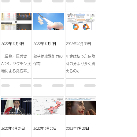
症率）
2022年11月5日
2022年11月1日
2022年10月30日
（最終）厚労省
敵基地攻撃能力の
年金は払った保険
ADB：ワクチン接
保有
料の分より多く貰
種による発症率の
えるのか
逆転
2022年9月24日
2022年9月10日
2022年7月20日