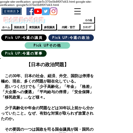
google-site-verification: google5c370e0b8f0f7d43.html
google-site-
verification: google5c370e0b8f0f7d43.html
定期購読
​ﾛｸﾞｲﾝ/登録
👆
​国会議員の通信簿
その他
ホーム
国政政党
衆院議員
参院議員
内閣・官庁
ﾗﾝｷﾝｸﾞ
Pick UP:今週の議員
Pick UP:今週の政治
Pick UPその他
Pick UP:今週の軍事
【日本の政治問題】
​
この30年、日本の社会、経済、外交、国防は停滞を
極め、現在、多くの問題が顕在化している。
思いつくだけでも「少子高齢化」「年金」「格差」
「大企業への優遇」「平均給与の停滞」「安全保障」
「移民政策」…など様々。
少子高齢化や年金の問題などは30年以上前から分か
っていたこと。なぜ、有効な対策が取られず放置され
たのか。
その要因の一つは国政を司る国会議員が国・国民の