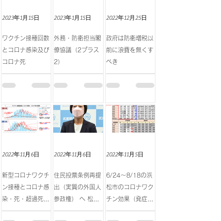
2023年1月15日
2023年1月15日
2022年12月25日
ワクチン接種回数
外務・防衛担当閣
政府は防衛増税以
とコロナ感染及び
僚協議（2プラス
前に浪費を無くす
コロナ死
2）
べき
2022年11月6日
2022年11月6日
2022年11月5日
新型コロナワクチ
住民投票条例再提
6/24～8/18の浜
ン接種とコロナ感
出（実質の外国人
松市のコロナワク
染・死・超過死亡
参政権） へ 松下
チン効果（発症
の相関
市長が意向表明
率・中等症率・重