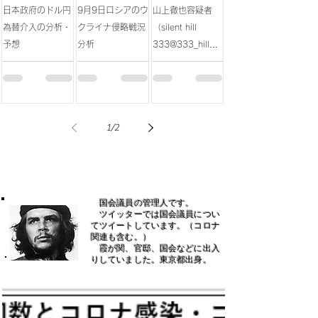
日本政府のドル円
9月9日ロシアのウ
山上徹也容疑者
為替介入の分析・
クライナ侵略戦況
（silent hill
予想
分析
333@333_hill）
のツイート分析
1
/
2
国会議員の管理人です。
​ ツイッターでは国会議員につい
てツイートしています。（コロナ
関連も含む。）
霞が関、官邸、国会などに出入
りしていました。東京都出身。