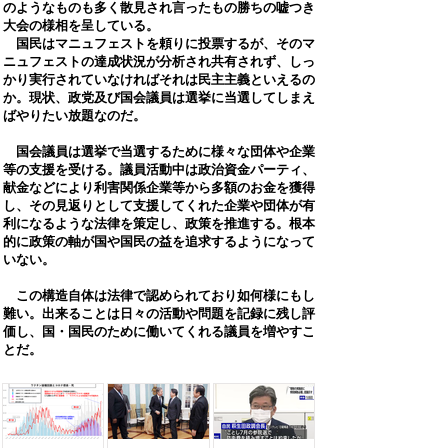
のようなものも多く散見され言ったもの勝ちの嘘つき
大会の様相を呈している。
国民はマニュフェストを頼りに投票するが、そのマ
ニュフェストの達成状況が分析され共有されず、しっ
かり実行されていなければそれは民主主義といえるの
か。現状、政党及び国会議員は選挙に当選してしまえ
ばやりたい放題なのだ。
国会議員は選挙で当選するために様々な団体や企業
等の支援を受ける。議員活動中は政治資金パーティ、
献金などにより利害関係企業等から多額のお金を獲得
し、その見返りとして支援してくれた企業や団体が有
利になるような法律を策定し、政策を推進する。根本
的に政策の軸が国や国民の益を追求するようになって
いない。
​ この構造自体は法律で認められており如何様にもし
難い。出来ることは日々の活動や問題を記録に残し評
価し、国・国民のために働いてくれる議員を増やすこ
とだ。