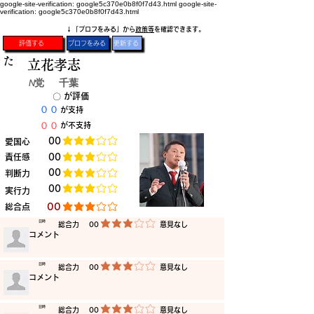
google-site-verification: google5c370e0b8f0f7d43.html
google-site-
verification: google5c370e0b8f0f7d43.html
​↓「プロフをみる」から
政策等
を確認できます。
評価する
プロフをみる
更新する
た
立花孝志
N党
千葉
​〇​
​が評価
​００
​が支持
​００
​が不支持
​00
​愛国心
平均評価 3 /5
​責任感
​00
平均評価 3 /5
​00
​判断力
平均評価 3 /5
​00
​実行力
平均評価 3 /5
​00
​総合点
平均評価 3 /5
​日時
​総合力
00
​意見なし
平均評価 3 /5
​コメント
​日時
​総合力
00
​意見なし
平均評価 3 /5
​コメント
​日時
​総合力
00
​意見なし
平均評価 3 /5