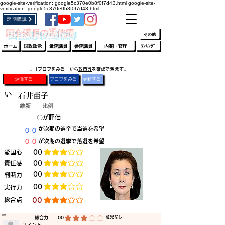
google-site-verification: google5c370e0b8f0f7d43.html
google-site-
verification: google5c370e0b8f0f7d43.html
定期購読
​ﾛｸﾞｲﾝ/登録
👆
​国会議員の通信簿
その他
ホーム
国政政党
衆院議員
参院議員
内閣・官庁
ﾗﾝｷﾝｸﾞ
​↓「プロフをみる」から
政策等
を確認できます。
評価する
プロフをみる
更新する
い
石井苗子
維新
比例
​〇​
​が評価
​００
​が次期の選挙で当選を希望
​００
​が次期の選挙で落選を希望
​愛国心
​00
平均評価 3 /5
​責任感
​00
平均評価 3 /5
​00
​判断力
平均評価 3 /5
​00
​実行力
平均評価 3 /5
​総合点
​00
平均評価 3 /5
​日時
​意見なし
​総合力
00
平均評価 3 /5