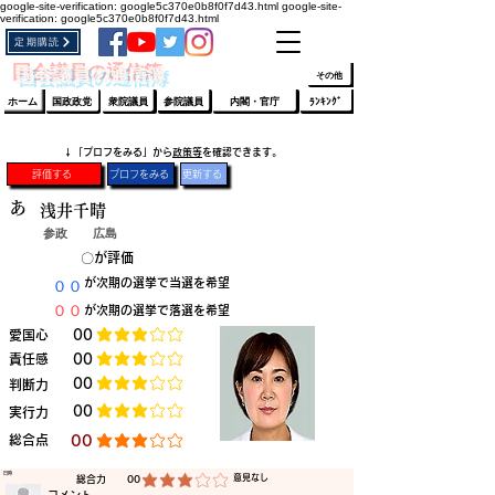
google-site-verification: google5c370e0b8f0f7d43.html
google-site-
verification: google5c370e0b8f0f7d43.html
定期購読
​ﾛｸﾞｲﾝ/登録
👆
​国会議員の通信簿
その他
ホーム
国政政党
衆院議員
参院議員
内閣・官庁
ﾗﾝｷﾝｸﾞ
​↓「プロフをみる」から
政策等
を確認できます。
評価する
プロフをみる
更新する
あ
浅井千晴
参政
広島
​〇​
​が評価
​００
​が次期の選挙で当選を希望
​００
​が次期の選挙で落選を希望
​愛国心
​00
平均評価 3 /5
​責任感
​00
平均評価 3 /5
​00
​判断力
平均評価 3 /5
​00
​実行力
平均評価 3 /5
​総合点
​00
平均評価 3 /5
​日時
​意見なし
​総合力
00
平均評価 3 /5