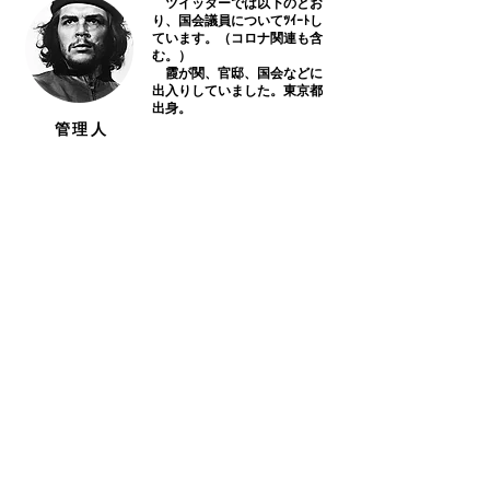
​ ツイッターでは以下のとお
り、国会議員についてﾂｲｰﾄし
ています。（コロナ関連も含
む。）
霞が関、官邸、国会などに
出入りしていました。東京都
出身。
​管理人
​おすすめ記事
ワクチン接種回数とコロナ感染
及びコロナ死
外務・防衛担当閣僚協議（2プ
ラス2）
政府は防衛増税以前に浪費を無
くすべき
新型コロナワクチン接種とコロ