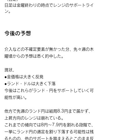
日足は金曜終わりの時点でレンジのサポートライ
ン。
今後の予想
介入などの不確定要素が無かった分、先々週の木
曜頃からの予想は悉く的中した。
現状、
●金価格は大きく反発
●ランド・ドルは大きく下落
今後はこれらがランド・円をサポートしていく可
能性が高い。
他方で先週のランド円は結局8.3円まで届かず、
上昇方向のレンジは崩れている。
これまでの傾向では8円～7.9円を割れる段階で、
一挙にランド円の週足を割り下落する可能性は残
るものの、他のサポートを踏まえるとこのまま反