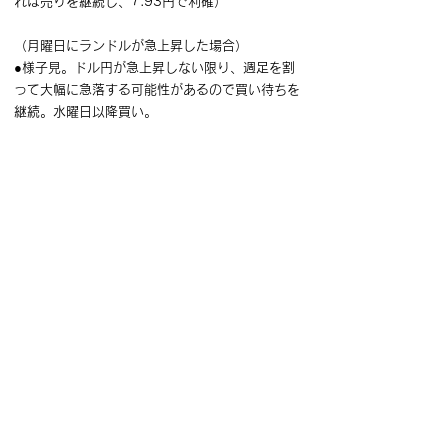
れば売りを継続し、7.93円で利確）
（月曜日にランドルが急上昇した場合）
●様子見。ドル円が急上昇しない限り、週足を割
って大幅に急落する可能性があるので買い待ちを
継続。水曜日以降買い。