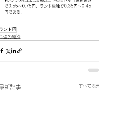
●レンジ外に出た場合の上下幅はドル円連動込み
で0.55～0.75円、ランド単独で0.35円～0.45
円である。
ランド円
今週の経済
すべて表示
最新記事