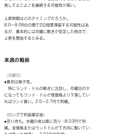
発してよこよこを継続する可能性が高い。
上昇時期はどのタイミングだろうか。
8.0～8.08位の間で2日程度滞留する可能性はあ
るが、基本的には月曜に動きが安定した時点で、
上昇を開始するとみる。
来週の戦術
（月曜日）
●最初は様子見。
　特にランド・ドルの動きに注目し、月曜日の夕
になってもランド・ドルが現価格より下落してい
ればランド買い。2.5～2.7円で利確。
（ロングで利益確定後）
●売り待ち。水曜の夜以降に売り（8.03円で利
確。金価格またはランドドルが下方向に動いてい