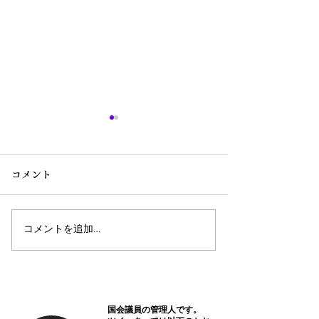
コメント
コメントを追加…
(11/7～11/12)ランド・円
(10/31～11/
予想
予想
国会議員の管理人です。