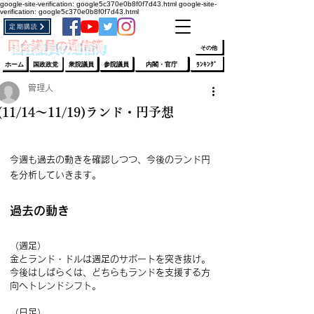
google-site-verification: google5c370e0b8f0f7d43.html
google-site-
verification: google5c370e0b8f0f7d43.html
定期購読
​ﾛｸﾞｲﾝ/登録
👆
​国会議員の通信簿
その他
ホーム
国政政党
衆院議員
参院議員
内閣・官庁
ﾗﾝｷﾝｸﾞ
管理人
(11/14～11/19)ランド・円予想
今週も過去の動きを確認しつつ、今後のランド円
を分析していきます。
過去の動き
（週足）
金とランド・ドルは週足のサポートを突き抜け。
今後はしばらくは、どちらもランドを支援する方
向へトレンドシフト。
（日足）