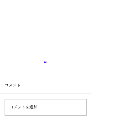
コメント
コメントを追加…
(10/24～29)ランド・円予
(10/17～22)
想
想