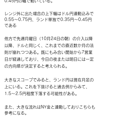
0.45円の幅で動いている。
レンジ外に出た場合の上下幅はドル円連動込みで
0.55～0.75円、ランド単独で0.35円～0.45円
である
他方で先週月曜日（10月24日の朝）の介入以降
以降、ドルと同じく、これまでの直近数か月の法
則が崩れつつある。既にもみ合い開始から7営業
日が経過しており、今日の夜または明日には一定
の方向感が決定すると考えられる。
大きなスコープでみると、ランド円は現在月足の
上にいる。これを下抜けると過去例からみて、
1.5～2.5円程度下落する可能性がある。
また、大きな流れはNY金と連動しておりこちらも
参考になる。