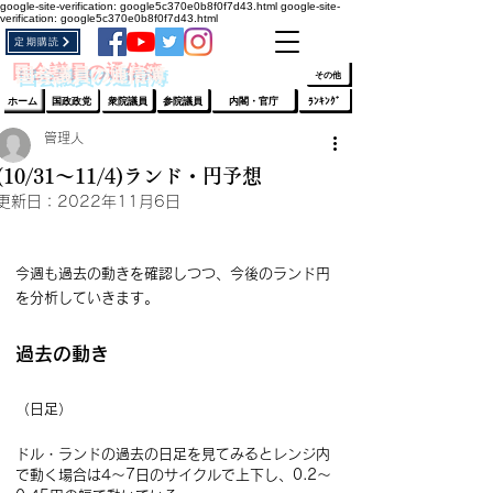
google-site-verification: google5c370e0b8f0f7d43.html
google-site-
verification: google5c370e0b8f0f7d43.html
定期購読
​ﾛｸﾞｲﾝ/登録
👆
​国会議員の通信簿
その他
ホーム
国政政党
衆院議員
参院議員
内閣・官庁
ﾗﾝｷﾝｸﾞ
管理人
(10/31～11/4)ランド・円予想
更新日：
2022年11月6日
今週も過去の動きを確認しつつ、今後のランド円
を分析していきます。
過去の動き
（日足）
ドル・ランドの過去の日足を見てみるとレンジ内
で動く場合は4～7日のサイクルで上下し、0.2～