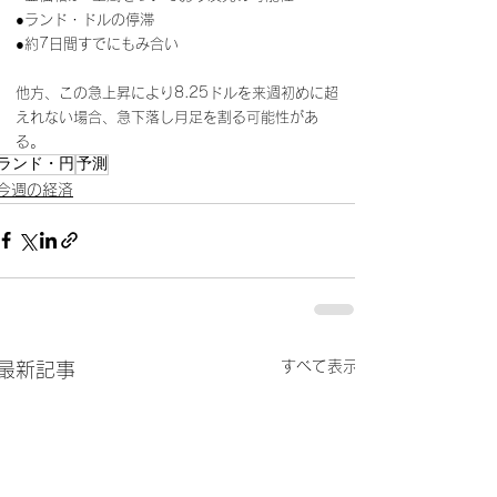
●ランド・ドルの停滞
●約7日間すでにもみ合い
他方、この急上昇により8.25ドルを来週初めに超
えれない場合、急下落し月足を割る可能性があ
る。
ランド・円
予測
今週の経済
すべて表示
最新記事