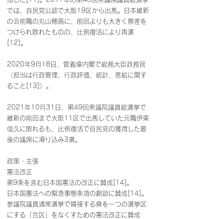
では、自民党公認で大阪19区から出馬。日本維新
の会前職の丸山穂高に、前回よりも大きく票差を
つけられ敗れたものの、比例復活により再選
[12]。
2020年9月18日、菅義偉内閣で総務大臣政務官
（担当は行政管理、行政評価、統計、恩給に関す
ること[13]）。
2021年10月31日、第49回衆議院議員総選挙で
維新の前回まで大阪11区で出馬していた元職伊東
信久に敗れるも、比例復活で自民党の獲得した最
後の議席に滑り込み3選。
政策・主張
憲法改正
第9条を含む日本国憲法の改正に賛成[14]。
日本国憲法への緊急事態条項の創設に賛成[14]。
参議院議員通常選挙で隣接する県を一つの選挙区
にする「合区」をなくすための憲法改正に賛成