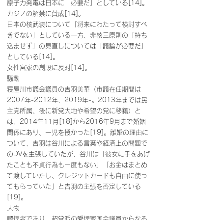
原子力発電は日本に「必要だ」としている[14]。
カジノの解禁に賛成[14]。
日本の核武装について「将来にわたって検討すべ
きでない」としている一方、非核三原則の「持ち
込ませず」の見直しについては「議論が必要だ」
としている[14]。
女性宮家の創設に反対[14]。
騒動
寝屋川市議会議員の吉羽美華（市議在任期間は
2007年-2012年、2019年-。2013年までは民
主党所属、後に新党大地や希望の党に移籍）と
は、2014年11月[18]から2016年9月まで婚姻
関係にあり、一児を授かった[19]。離婚の理由に
ついて、吉羽は谷川による言葉や経済上の問題で
のDVを主張していたが、谷川は「彼女に手をあげ
たことも不貞行為も一度もない」「お金はまとめ
て渡していたし、クレジットカードも自由に使っ
てもらっていた」と吉羽の主張を否定している
[19]。
人物
喫煙者であり、超党派の愛煙家国会議員からなる