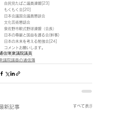
自民党たばこ議員連盟[23]
もくもく会[20]
日本会議国会議員懇談会
文化芸術懇話会
泉佐野市軟式野球連盟（会長）
日本の尊厳と国益を護る会(幹事)
日本の未来を考える勉強会[24]
コメントお願いします。
通信簿
衆議院議員
衆議院議員の通信簿
すべて表示
最新記事