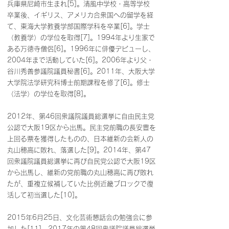
兵庫県尼崎市生まれ[5]。清風中学校・高等学校
卒業後、イギリス、アメリカ合衆国への留学を経
て、東海大学教養学部国際学科を卒業[6]。学士
（教養学）の学位を取得[7]。1994年より生家で
ある万徳寺僧侶[6]。1996年に俳優デビューし、
2004年まで活動していた[6]。2006年より父・
谷川秀善参議院議員秘書[6]。2011年、大阪大学
大学院法学研究科博士前期課程を修了[6]。修士
（法学）の学位を取得[8]。
2012年、第46回衆議院議員総選挙に自由民主党
公認で大阪19区から出馬。民主党前職の長安豊を
上回る票を獲得したものの、日本維新の会新人の
丸山穂高に敗れ、落選した[9]。2014年、第47
回衆議院議員総選挙に再び自民党公認で大阪19区
から出馬し、維新の党前職の丸山穂高に再び敗れ
たが、重複立候補していた比例近畿ブロックで復
活して初当選した[10]。
2015年6月25日、文化芸術懇話会の勉強会に参
加した[11]。2017年の第48回衆議院議員総選挙