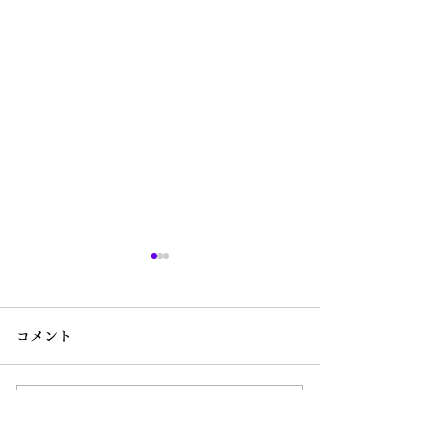
コメント
コメントを追加…
衆議院議員 鰐淵祥子君の
衆議院議員 渡