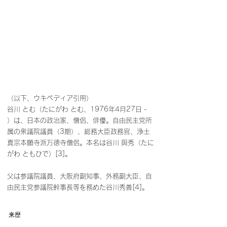
（以下、ウキペディア引用）
谷川 とむ（たにがわ とむ、1976年4月27日 - 
）は、日本の政治家、僧侶、俳優。自由民主党所
属の衆議院議員（3期）、総務大臣政務官、浄土
真宗本願寺派万徳寺僧侶。本名は谷川 與秀（たに
がわ ともひで）[3]。
父は参議院議員、大阪府副知事、外務副大臣、自
由民主党参議院幹事長等を務めた谷川秀善[4]。
来歴