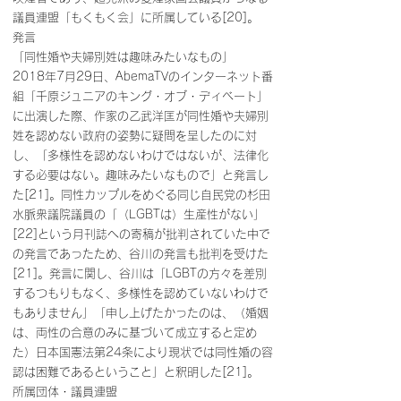
議員連盟「もくもく会」に所属している[20]。
発言
「同性婚や夫婦別姓は趣味みたいなもの」
2018年7月29日、AbemaTVのインターネット番
組「千原ジュニアのキング・オブ・ディベート」
に出演した際、作家の乙武洋匡が同性婚や夫婦別
姓を認めない政府の姿勢に疑問を呈したのに対
し、「多様性を認めないわけではないが、法律化
する必要はない。趣味みたいなもので」と発言し
た[21]。同性カップルをめぐる同じ自民党の杉田
水脈衆議院議員の「（LGBTは）生産性がない」
[22]という月刊誌への寄稿が批判されていた中で
の発言であったため、谷川の発言も批判を受けた
[21]。発言に関し、谷川は「LGBTの方々を差別
するつもりもなく、多様性を認めていないわけで
もありません」「申し上げたかったのは、（婚姻
は、両性の合意のみに基づいて成立すると定め
た）日本国憲法第24条により現状では同性婚の容
認は困難であるということ」と釈明した[21]。
所属団体・議員連盟