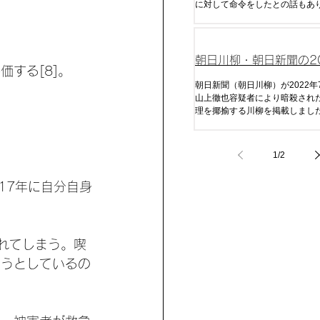
に対して命令をしたとの話もあ
相はどうでしょうか。本記事で
の変遷を追っていきます。
朝日川柳・朝日新聞の20
する[8]。
月16日の西木空人選
朝日新聞（朝日川柳）が2022年
山上徹也容疑者により暗殺され
理を揶揄する川柳を掲載しました
人間がみたら相当気分が悪くな
が一体どんな人が関わっている
か。見ていきましょう。まず、
1
/
2
なった遠因である「ラサール石
です。
17年に自分自身
潰れてしまう。喫
こうとしているの