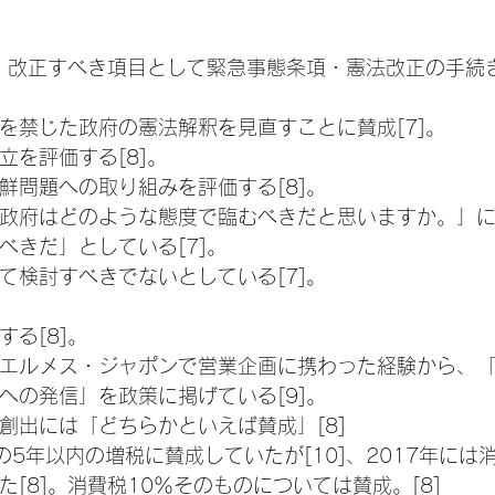
]。改正すべき項目として緊急事態条項・憲法改正の手続
を禁じた政府の憲法解釈を見直すことに賛成[7]。
立を評価する[8]。
鮮問題への取り組みを評価する[8]。
政府はどのような態度で臨むべきだと思いますか。」
べきだ」としている[7]。
て検討すべきでないとしている[7]。
る[8]。
エルメス・ジャポンで営業企画に携わった経験から、
への発信」を政策に掲げている[9]。
創出には「どちらかといえば賛成」[8]
の5年以内の増税に賛成していたが[10]、2017年に
[8]。消費税10％そのものについては賛成。[8]