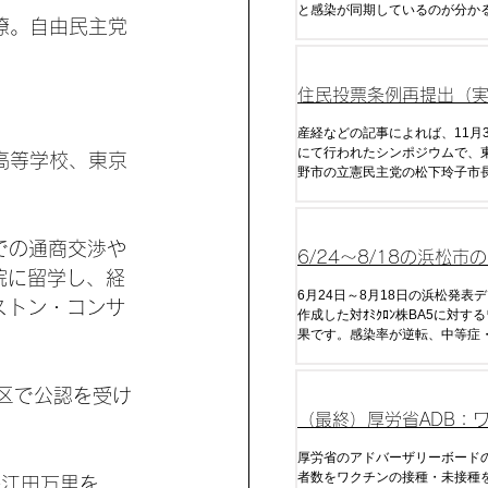
と感染が同期しているのが分か
官僚。自由民主党
は接種からやや遅れて、または
回目接種では約10日遅れて感染
いる。また、コロナ死について
の波形と強く相関していること
住民投票条例再提出（
国人参政権） へ 松下
産経などの記事によれば、11月
にて行われたシンポジウムで、
高等学校、東京
向表明
野市の立憲民主党の松下玲子市
3年12月に否決された住民投票
出する意向を示したとのことだ
住民投票権に3ヶ月の滞在があ
 での通商交渉や
でも投票権を与えると明言し、
6/24～8/18の浜松市
の政策決定
院に留学し、経
ワクチン効果（発症率
6月24日～8月18日の浜松発表
ストン・コンサ
作成した対ｵﾐｸﾛﾝ株BA5に対す
率・重症率）
果です。感染率が逆転、中等症
逆転し始め全くデメリットしか
しまいました。
1区で公認を受け
（最終）厚労省ADB：
接種による発症率の逆
厚労省のアドバーザリーボード
者数をワクチンの接種・未接種
海江田万里を