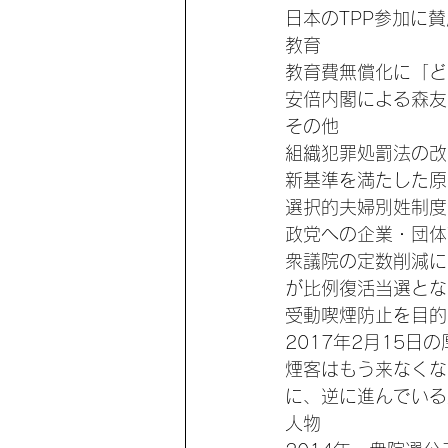
日本のTPP参加に賛
教育
教育費無償化に「ど
安倍内閣による森友
その他
組織犯罪処罰法の改
新基準を満たした原
選択的夫婦別姓制度の
政党への企業・団体
衆議院の定数削減に
が比例復活当選とな
受動喫煙防止を目的
2017年2月15
煙客はもう来なくな
に、逆に進んでいる」
人物