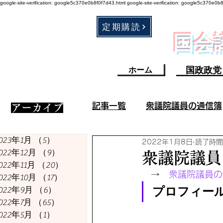
google-site-verification: google5c370e0b8f0f7d43.html
google-site-verification: google5c370e0b
定期購読
​国
国政政党
ホーム
記事一覧
衆議院議員の通信簿
​アーカイブ
023年1月
（5）
5件の記事
2022年1月8日
読了時間
衆議院議員の成果／不祥事
022年12月
（9）
9件の記事
衆議院議員
022年11月
（20）
20件の記事
　→　
衆議院議員の
022年10月
（17）
17件の記事
コロナ・ワクチン関連
プロフィー
022年9月
（6）
6件の記事
022年7月
（65）
65件の記事
022年5月
（1）
1件の記事