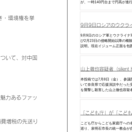
が、一時140円台まで円高が進
回の日本政府による為替介入を
去のデータから今後の介入の時
き・環境権を挙
予算について分析した。
9月9日ロシアのウクラ
戦況分析
9月9日のロシア軍とウクライナ
び2月23日の侵略開始以降の概
説明。現在イジューム正面を包
るが今後の展開はいかに。
について、対中国
山上徹也容疑者（silent hi
333@333_hill）の
本投稿では7月8日（金）、参議
いて奈良県で応援演説中だった
を襲撃し殺害した山上徹也容疑
手紙（全文）・ツイートをまと
「魅力あるファッ
「こども庁」が「こど
は消費増税の先送り
庁」に変更された経緯
こども庁からこども家庭庁への
巡り、泉明石市長の統一教会が