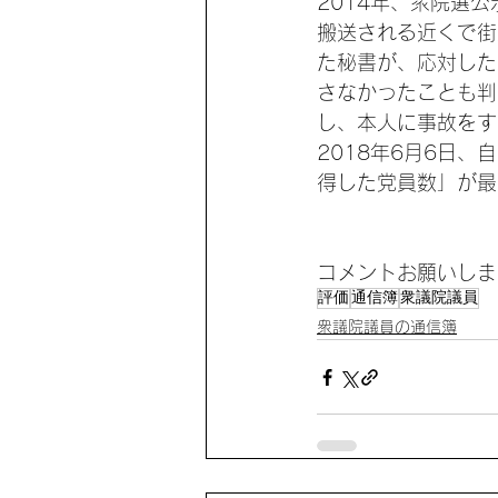
2014年、衆院選
搬送される近くで街
た秘書が、応対した
さなかったことも判
し、本人に事故をす
2018年6月6日
得した党員数」が最
コメントお願いしま
評価
通信簿
衆議院議員
衆議院議員の通信簿