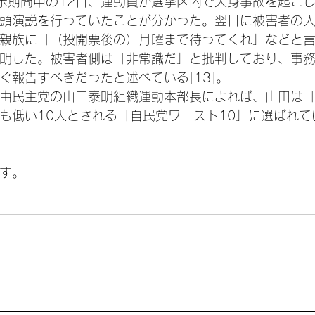
公示期間中の12日、運動員が選挙区内で人身事故を起こ
頭演説を行っていたことが分かった。翌日に被害者の
親族に「（投開票後の）月曜まで待ってくれ」などと
明した。被害者側は「非常識だ」と批判しており、事
ぐ報告すべきだったと述べている[13]。
、自由民主党の山口泰明組織運動本部長によれば、山田は
も低い10人とされる「自民党ワースト10」に選ばれてい
す。