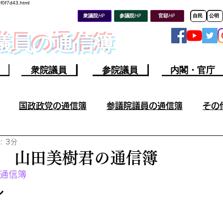
8f0f7d43.html
衆議院HP
参議院HP
官邸HP
自民
公明
会議員の通信簿
衆院議員
参院議員
内閣・官庁
国政政党の通信簿
参議院議員の通信簿
その
: 3分
その他の議員の成果／不祥事
参議院議員の不祥事
 山田美樹君の通信簿
通信簿
山上容疑者ツイート分析
ウクライナ情勢
今週の軍
ル