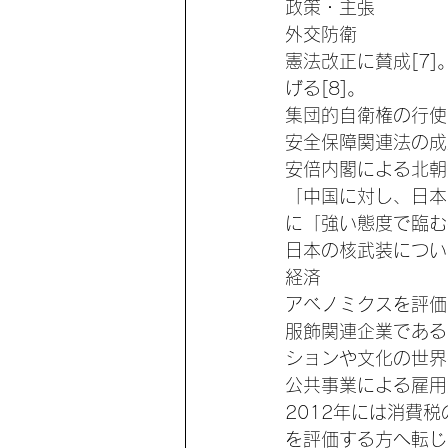
政策・主張
外交防衛
憲法改正に賛成[7
げる[8]。
集団的自衛権の行使
安全保障関連法の成
安倍内閣による北朝
「中国に対し、日本
に「強い態度で臨む
日本の核武装につい
経済
アベノミクスを評価す
服飾関連企業である
ションや文化の世界
公共事業による雇用
2012年には消費税
を評価する方へ転じた