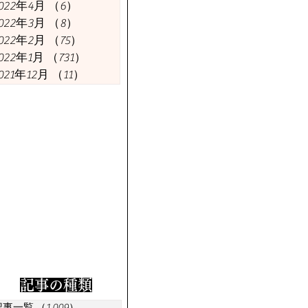
今週の議員
今週の経済
022年4月
（6）
6件の記事
022年3月
（8）
8件の記事
022年2月
（75）
75件の記事
022年1月
（731）
731件の記事
021年12月
（11）
11件の記事
​記事の種類
記事一覧
（1,009）
1,009件の記事