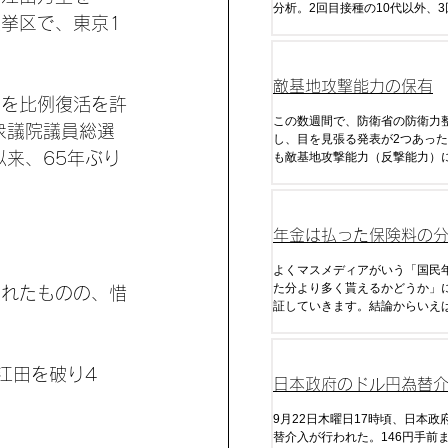
分析。2回目接種の10代以外、
選挙区で、東京1
60代、70代、90代以上の感染
いる。
敵基地攻撃能力の保有
田を比例復活を許
この数週間で、防衛省の防衛力
衆議院議員総選
し、目を見張る発表が2つあった
来、65年ぶり
も敵基地攻撃能力（反撃能力）
ので、これまで日本が国是であ
衛」「米国との役割分担」を理
に放棄してきた能力だ。
年金は払った保険料の
く貰えるのか
よくマスメディアがいう「国民
た分より多く貰えるかどうか」
敗れたものの、惜
証していきます。結論からいえ
の制度で現在の税・金利・年金
給額がずっと継続した場合でも
る金額はマイナスになります。
江田を破り4
きな理由は「税金」です。
日本政府のドル円為替
析・予想
9月22日木曜日17時頃、日本政
替介入が行われた。146円手前