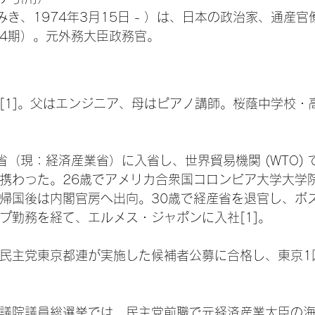
みき、1974年3月15日 - ）は、日本の政治家、通産
4期）。元外務大臣政務官。
[1]。父はエンジニア、母はピアノ講師。桜蔭中学校・
。
省（現：経済産業省）に入省し、世界貿易機関 (WTO)
携わった。26歳でアメリカ合衆国コロンビア大学大学
帰国後は内閣官房へ出向。30歳で経産省を退官し、ボ
プ勤務を経て、エルメス・ジャポンに入社[1]。
自由民主党東京都連が実施した候補者公募に合格し、東京
回衆議院議員総選挙では、民主党前職で元経済産業大臣の