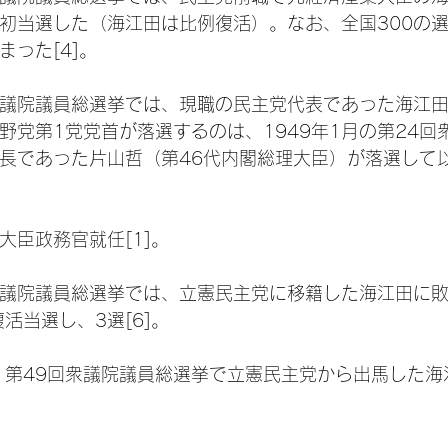
破り初当選した（海江田は比例復活）。なお、全国300の
った[4]。
回衆議院議員総選挙では、現職の民主党代表であった海江
野党第1党党首が落選するのは、1949年1月の第24回
長であった片山哲（第46代内閣総理大臣）が落選して以
務大臣政務官就任[1]。
回衆議院議員総選挙では、立憲民主党に移籍した海江田に
復活当選し、3選[6]。
1日、第49回衆議院議員総選挙で立憲民主党から出馬した海