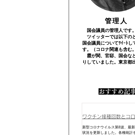
​管理人
国会議員の管理人です
​ ツイッターでは以下の
国会議員についてﾂｲｰﾄし
す。（コロナ関連も含む
霞が関、官邸、国会な
りしていました。東京都
​おすすめ記
ワクチン接種回数とコ
及びコロナ死
新型コロナウイルス第8波、最新
状況を更新しました。各種統計