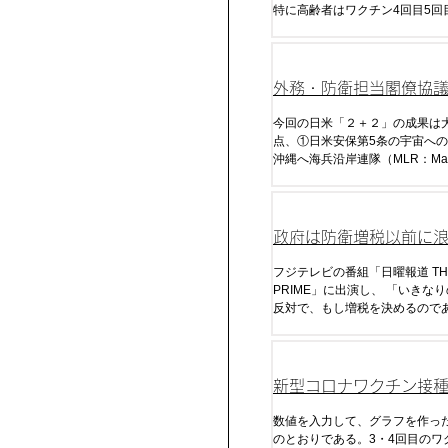
特に高齢者はワクチン4回目5回
相当免疫が低下し死亡している
外務・防衛担当閣僚協議
ラス2）
今回の日米「２＋２」の成果は
点、①日米安保第5条の宇宙へ
沖縄へ海兵沿岸連隊（MLR：Mar
Littoral Regiment）、③反撃
割）、④拡大抑止に関する議論
政府は防衛増税以前に
くすべき
フジテレビの番組「日曜報道 TH
PRIME」に出演し、 「いきなりの増税には
反対で、もし増税を決めるので
去の政権がいずれもそうだった
民の信を問わなければならない
確な方向性が出た時には、いず
断いただく必要が当然ある」と
新型コロナワクチン接
た。
ナ感染・死・超過死亡
数値を入力して、グラフを作っ
のとおりである。3・4回目のワ