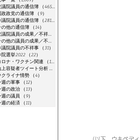
衆議院議員の通信簿
（465）
465件の記事
国政政党の通信簿
（9）
9件の記事
参議院議員の通信簿
（281）
281件の記事
その他の通信簿
（14）
14件の記事
衆議院議員の成果／不祥事
（91）
91件の記事
その他の議員の成果／不祥事
（7）
7件の記事
参議院議員の不祥事
（31）
31件の記事
参院選挙2022
（22）
22件の記事
コロナ・ワクチン関連
（18）
18件の記事
山上容疑者ツイート分析
（1）
1件の記事
ウクライナ情勢
（4）
4件の記事
今週の軍事
（12）
12件の記事
今週の政治
（13）
13件の記事
今週の議員
（9）
9件の記事
今週の経済
（11）
11件の記事
（以下、ウキペディ