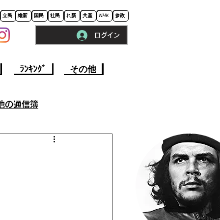
立民
維新
国民
社民
れ新
共産
NHK
参政
ログイン
※ロードに10秒程かかります。
ﾗﾝｷﾝｸﾞ
その他
他の通信簿
参院選挙2022
事
今週の政治