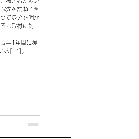
し、被害者が救急
入院先を訪ねてき
言って身分を明か
務所は取材に対
「去年1年間に獲
る[14]。