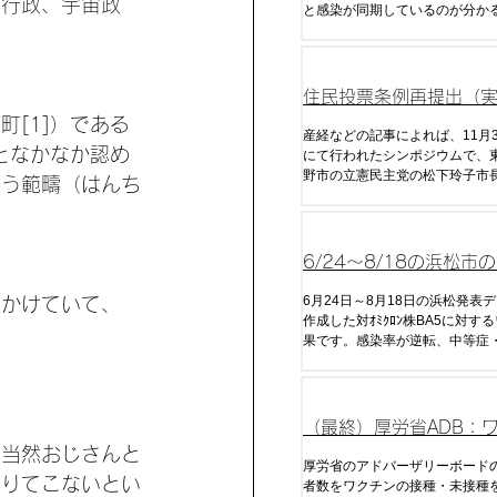
力行政、宇宙政
と感染が同期しているのが分か
は接種からやや遅れて、または
回目接種では約10日遅れて感染
いる。また、コロナ死について
の波形と強く相関していること
住民投票条例再提出（
[1]）である
国人参政権） へ 松下
産経などの記事によれば、11月
となかなか認め
にて行われたシンポジウムで、
向表明
野市の立憲民主党の松下玲子市
いう範疇（はんち
3年12月に否決された住民投票
出する意向を示したとのことだ
住民投票権に3ヶ月の滞在があ
でも投票権を与えると明言し、
6/24～8/18の浜松市
の政策決定
ワクチン効果（発症率
6月24日～8月18日の浜松発表
出かけていて、
作成した対ｵﾐｸﾛﾝ株BA5に対す
率・重症率）
果です。感染率が逆転、中等症
逆転し始め全くデメリットしか
しまいました。
（最終）厚労省ADB：
、当然おじさんと
接種による発症率の逆
厚労省のアドバーザリーボード
降りてこないとい
者数をワクチンの接種・未接種