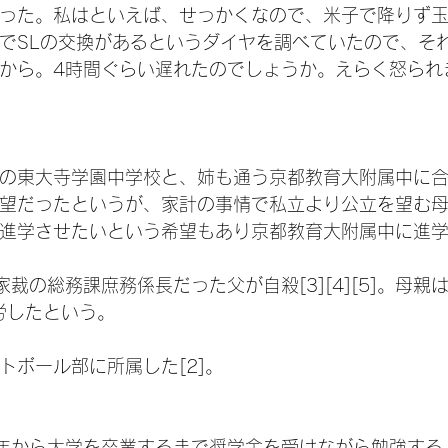
った。私はといえば、せっかくなので、米子で降りず
でSLの交換があるというダイヤを調べていたので、そ
から。4時間ぐらい遅れたのでしょうか。えらく怒られ
の東大寺学園中学校と、姉も通う京都教育大附属中に
望だったというが、家計の事情で私立より公立を望む
進学させたいという希望もあり京都教育大附属中に進
裁の総務課庶務係長だった父が自殺[3][4][5]。母親
苦労したという。
トボール部に所属した[2]。
年から大学を卒業するまで奨学金を受けながら勉強する