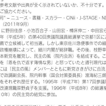
参考文献や出典が全く示されていないか、不十分です
ご協力ください。
 ニュース · 書籍 · スカラー · CiNii · J-STAGE · NDL ·
L（2011年9月）
年）に野田佳彦・小池百合子・山田宏・樽床伸二・中田宏
93年（平成5年）の第40回衆議院議員総選挙で京都1区
薦で立候補して初当選。しかし東京佐川急便事件での
政権崩壊によって、細川内閣が総辞職。その後、枝野
本新党を離党し、民主の風（院内会派）を結成する。
を「恩を仇で返す薄情な男」と怒っていたと週刊現代
月後には「民主の風」メンバーとともに新党さきがけに合
で政調副会長、院内幹事（国会対策委員長）渡海紀三
をそれぞれ歴任する。1995年（平成7年）第17回参
改連現職笹野貞子を支援。1996年（平成8年）の総選
成10年）の民主党の結党に参加。