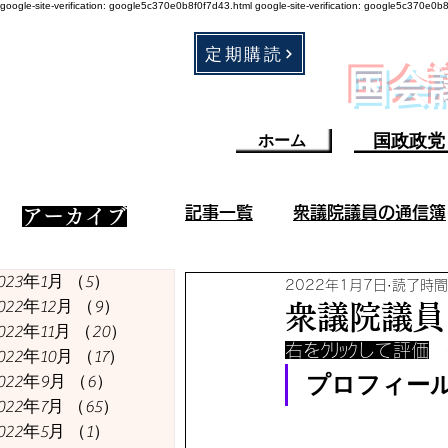
google-site-verification: google5c370e0b8f0f7d43.html
google-site-verification: google5c370e0b
定期購読
​国
国政政党
ホーム
記事一覧
衆議院議員の通信簿
​アーカイブ
023年1月
（5）
5件の記事
2022年1月7日
読了時間
衆議院議員の成果／不祥事
022年12月
（9）
9件の記事
衆議院議員
022年11月
（20）
20件の記事
右をｸﾘｯｸして評価
　
022年10月
（17）
17件の記事
コロナ・ワクチン関連
プロフィー
022年9月
（6）
6件の記事
022年7月
（65）
65件の記事
022年5月
（1）
1件の記事