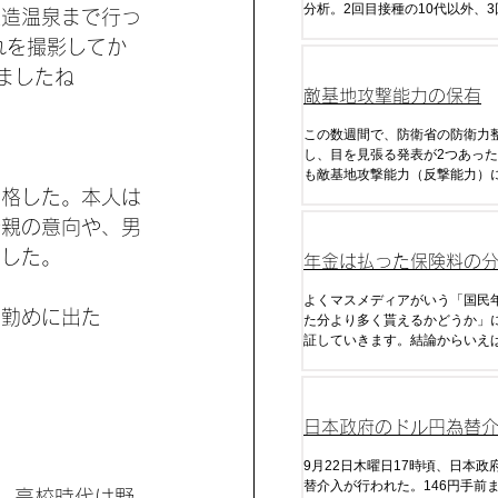
分析。2回目接種の10代以外、
玉造温泉まで行っ
60代、70代、90代以上の感染
れを撮影してか
いる。
ましたね
敵基地攻撃能力の保有
この数週間で、防衛省の防衛力
し、目を見張る発表が2つあった
も敵基地攻撃能力（反撃能力）
合格した。本人は
ので、これまで日本が国是であ
衛」「米国との役割分担」を理
母親の意向や、男
に放棄してきた能力だ。
学した。
年金は払った保険料の
く貰えるのか
よくマスメディアがいう「国民
は勤めに出た
た分より多く貰えるかどうか」
証していきます。結論からいえ
の制度で現在の税・金利・年金
給額がずっと継続した場合でも
る金額はマイナスになります。
きな理由は「税金」です。
日本政府のドル円為替
析・予想
9月22日木曜日17時頃、日本政
替介入が行われた。146円手前
。高校時代は野