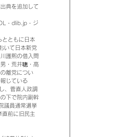
。出典を追加して
 dlib.jp · ジ
らとともに日本
において日本新党
細川護熙の借入問
幸男・荒井聰・高
この離党につい
は報じている
流し、菅直人政調
朗の下で院内副幹
議院議員通常選挙
挙直前に旧民主