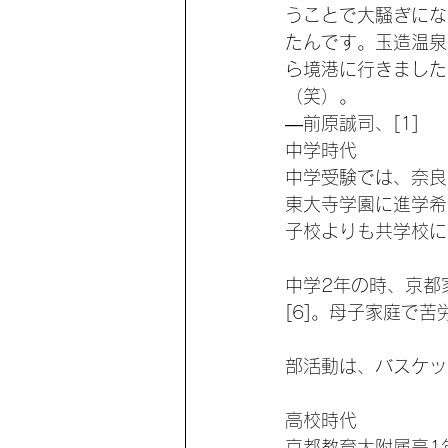
うことで大騒ぎにな
たんです。玉造温泉
ら境港に行きました
（笑）。
—前原誠司、[1]
中学時代
中学受験では、奈良
東大寺学園に進学希
子校よりも共学校に
中学2年の時、京都家
[6]。母子家庭で
部活動は、バスケッ
高校時代
京都教育大附属高1