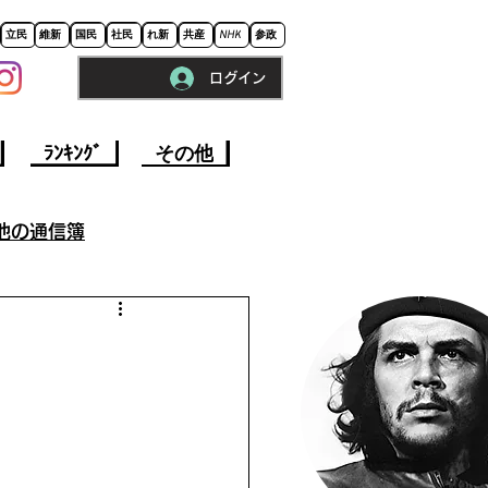
立民
維新
国民
社民
れ新
共産
NHK
参政
ログイン
※ロードに10秒程かかります。
ﾗﾝｷﾝｸﾞ
その他
他の通信簿
参院選挙2022
事
今週の政治