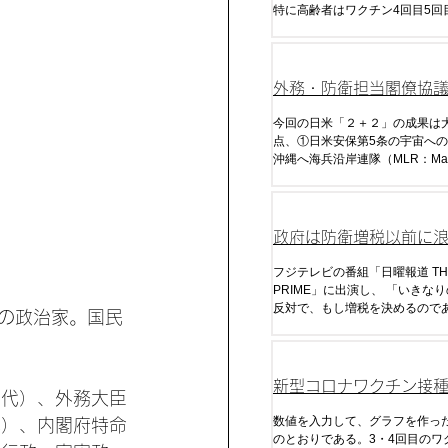
特に高齢者はワクチン4回目5回
相当免疫が低下し死亡している
外務・防衛担当閣僚協議
ラス2）
今回の日米「２＋２」の成果は
点、①日米安保第5条の宇宙へ
沖縄へ海兵沿岸連隊（MLR：Mar
Littoral Regiment）、③反撃
割）、④拡大抑止に関する議論
政府は防衛増税以前に
くすべき
フジテレビの番組「日曜報道 TH
PRIME」に出演し、 「いきなりの増税には
反対で、もし増税を決めるので
本の政治家。国民
去の政権がいずれもそうだった
。
民の信を問わなければならない
確な方向性が出た時には、いず
断いただく必要が当然ある」と
新型コロナワクチン接
3代）、外務大臣
た。
ナ感染・死・超過死亡
数値を入力して、グラフを作っ
代）、内閣府特命
のとおりである。3・4回目のワ