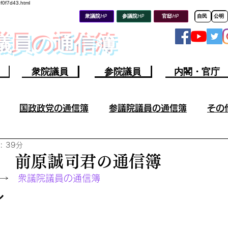
8f0f7d43.html
衆議院HP
参議院HP
官邸HP
自民
公明
会議員の通信簿
衆院議員
参院議員
内閣・官庁
国政政党の通信簿
参議院議員の通信簿
その
: 39分
その他の議員の成果／不祥事
参議院議員の不祥事
 前原誠司君の通信簿
→　
衆議院議員の通信簿
山上容疑者ツイート分析
ウクライナ情勢
今週の軍
ル