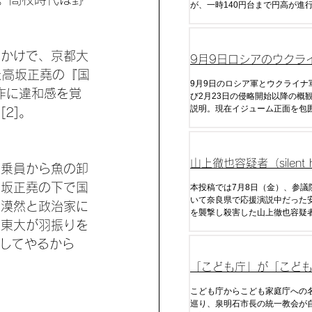
が、一時140円台まで円高が進
回の日本政府による為替介入を
去のデータから今後の介入の時
予算について分析した。
っかけで、京都大
9月9日ロシアのウクラ
た高坂正堯の『国
戦況分析
9月9日のロシア軍とウクライナ
作に違和感を覚
び2月23日の侵略開始以降の概
説明。現在イジューム正面を包
2]。
るが今後の展開はいかに。
山上徹也容疑者（silent hi
添乗員から魚の卸
333@333_hill）の
高坂正堯の下で国
本投稿では7月8日（金）、参議
いて奈良県で応援演説中だった
は漠然と政治家に
を襲撃し殺害した山上徹也容疑
は東大が羽振りを
手紙（全文）・ツイートをまと
介してやるから
「こども庁」が「こど
庁」に変更された経緯
こども庁からこども家庭庁への
巡り、泉明石市長の統一教会が