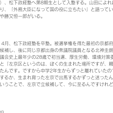
2年）、松下政経塾へ第8期生として入塾する。山田によ
り、「外務大臣になって国の役に立ちたい」と語っていた
や勝又恒一郎がいる。
年）4月、松下政経塾を卒塾。被選挙権を得た最初の京都
候補し、後に同じ京都出身の衆議院議員となる北神圭
議会史上最年少の28歳で初当選、厚生労働、環境対策
と「左京区というのは、ぼくの生まれた場所ですが、
たんです。ですから中学2年生からずっと離れていたの
するか、生まれ育った左京で出馬するかずっと迷った
いうことで、左京で立候補して、今に至るんですけれ
Question book-4.svg	