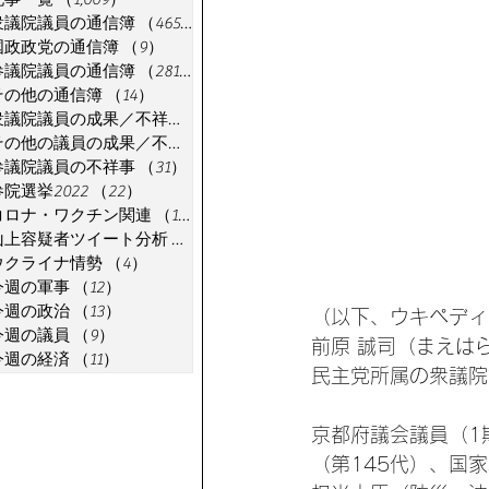
衆議院議員の通信簿
（465）
465件の記事
国政政党の通信簿
（9）
9件の記事
参議院議員の通信簿
（281）
281件の記事
その他の通信簿
（14）
14件の記事
衆議院議員の成果／不祥事
（91）
91件の記事
その他の議員の成果／不祥事
（7）
7件の記事
参議院議員の不祥事
（31）
31件の記事
参院選挙2022
（22）
22件の記事
コロナ・ワクチン関連
（18）
18件の記事
山上容疑者ツイート分析
（1）
1件の記事
ウクライナ情勢
（4）
4件の記事
今週の軍事
（12）
12件の記事
今週の政治
（13）
13件の記事
（以下、ウキペディ
今週の議員
（9）
9件の記事
前原 誠司（まえはら
今週の経済
（11）
11件の記事
民主党所属の衆議院
京都府議会議員（1
（第145代）、国