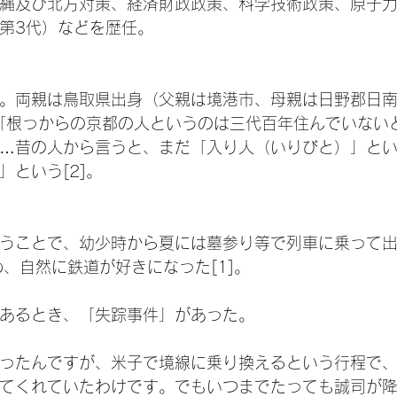
縄及び北方対策、経済財政政策、科学技術政策、原子
第3代）などを歴任。
。両親は鳥取県出身（父親は境港市、母親は日野郡日南町
ば「根っからの京都の人というのは三代百年住んでいない
…昔の人から言うと、まだ「入り人（いりびと）」と
」という[2]。
うことで、幼少時から夏には墓参り等で列車に乗って
め、自然に鉄道が好きになった[1]。
あるとき、「失踪事件」があった。
ったんですが、米子で境線に乗り換えるという行程で
てくれていたわけです。でもいつまでたっても誠司が