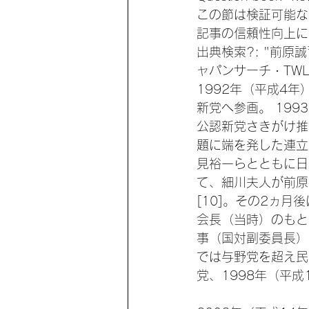
この節は検証可能な
記事の信頼性向上に
出典検索?: "前原誠司" –
ャパンサーチ · TW
1992年（平成4
新党へ参画。 19
公認新党さきがけ推
題に端を発した連立
見裕一らとともに日
て、細川夫人が前原
[10]。その2ヵ
会長（当時）のもと
事（国対副委員長）
では与野党を超え民
党、1998年（平