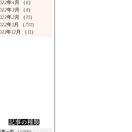
今週の議員
今週の経済
022年4月
（6）
6件の記事
022年3月
（8）
8件の記事
022年2月
（75）
75件の記事
022年1月
（731）
731件の記事
021年12月
（11）
11件の記事
​記事の種類
記事一覧
（1,009）
1,009件の記事