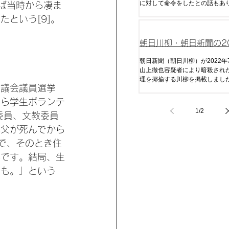
に対して命令をしたとの話もあ
れば当時から凄ま
相はどうでしょうか。本記事で
という[9]。
の変遷を追っていきます。
朝日川柳・朝日新聞の20
月16日の西木空人選
朝日新聞（朝日川柳）が2022年
山上徹也容疑者により暗殺され
理を揶揄する川柳を掲載しました
府議会議員選挙
人間がみたら相当気分が悪くな
が一体どんな人が関わっている
朗ら学生ボランテ
か。見ていきましょう。まず、
1
/
2
委員、文教委員
なった遠因である「ラサール石
です。
親父が死んでから
で、そのとき住
んです。結局、生
ども。」という