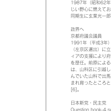
1987年（昭和6
じい野心に燃えてお
同期生に玄葉光一郎
政界へ
京都府議会議員
1991年（平成3
（左京区選出）に立
ィアの支援により府
を歴任。前原による
は、山科区に引越し
んでいた山科で出馬
まれ育ったところと
[6]。
日本新党・民主党