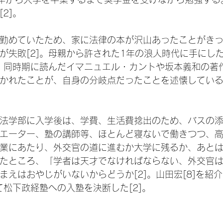
2]。
勤めていたため、家に法律の本が沢山あったことがき
が失敗[2]。母親から許された1年の浪人時代に手にし
む。同時期に読んだイマニュエル・カントや坂本義和の著
かれたことが、自身の分岐点だったことを述懐している[
法学部に入学後は、学費、生活費捻出のため、バスの
エーター、塾の講師等、ほとんど寝ないで働きつつ、
業にあたり、外交官の道に進むか大学に残るか、あと
たところ、「学者は天才でなければならない、外交官
まえはおやじがいないからどうか[2]。山田宏[8]を紹
て松下政経塾への入塾を決断した[2]。