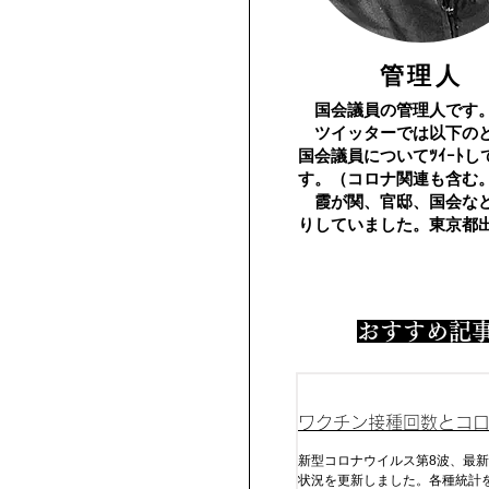
​管理人
国会議員の管理人です
​ ツイッターでは以下の
国会議員についてﾂｲｰﾄし
す。（コロナ関連も含む
霞が関、官邸、国会な
りしていました。東京都
​おすすめ記
ワクチン接種回数とコ
及びコロナ死
新型コロナウイルス第8波、最新
状況を更新しました。各種統計