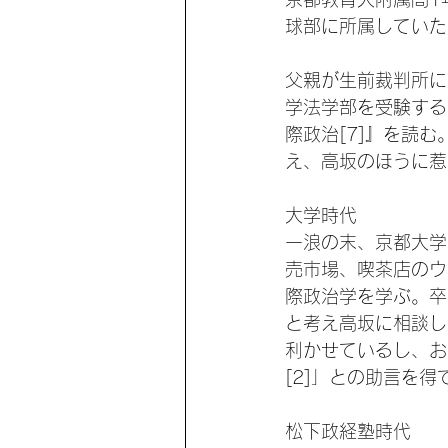
球部に所属していた[
父親が生前裁判所に
学法学部を受験する
際政治[7]』を読
え、高坂のほうに惹
大学時代
一浪の末、京都大学
売市場、喫茶店のウ
際政治学を学ぶ。卒
と考え高坂に相談し
利かせているし、お
[2]」との助言を得
松下政経塾時代