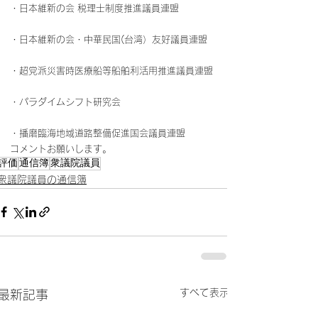
・日本維新の会 税理士制度推進議員連盟
・日本維新の会・中華民国(台湾）友好議員連盟
・超党派災害時医療船等船舶利活用推進議員連盟
・パラダイムシフト研究会
・播磨臨海地域道路整備促進国会議員連盟
コメントお願いします。
評価
通信簿
衆議院議員
衆議院議員の通信簿
すべて表示
最新記事