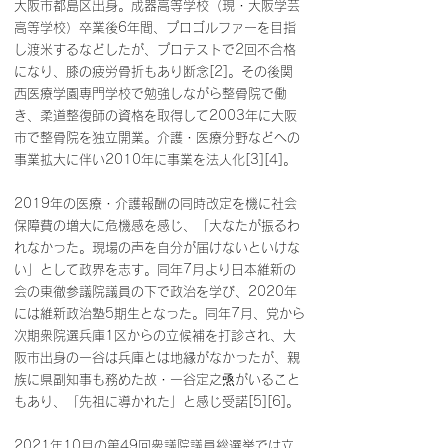
大阪市都島区出身。成器高等学校（現・大阪学芸
高等学校）卒業後6年間、プロゴルファーを目指
し渡米するなどしたが、プロテストで2回不合格
になり、膝の疲労骨折もあり断念[2]。その後関
西医療学園専門学校で勉強しながら整骨院で働
き、柔道整復師の資格を取得して2003年に大阪
市で整骨院を独立開業。介護・医療分野などへの
事業拡大に伴い2010年に事業を法人化[3][4]。
2019年の医療・介護報酬の同時改定を機に社会
保障費の増大に危機感を感じ、「大なたが振るわ
れなかった。現場の声を自分が届けないといけな
い」として政界を志す。同年7月より日本維新の
会の東徹参議院議員の下で政治を学び、2020年
には維新政治塾5期生となった。同年7月、党から
次期衆院選兵庫1区からの立候補を打診され、大
阪市出身の一谷は兵庫とは地縁がなかったが、親
族に県副知事も務めた故・一谷定之焏がいること
もあり、「先祖に導かれた」と感じ受諾[5][6]。
2021年10月の第49回衆議院議員総選挙では立