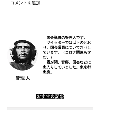
コメントを追加…
衆議院議員 鰐淵祥子君の
衆議院議員 渡
通信簿
通信簿
国会議員の管理人です。
​ ツイッターでは以下のとお
り、国会議員についてﾂｲｰﾄし
ています。（コロナ関連も含
む。）
霞が関、官邸、国会などに
出入りしていました。東京都
出身。
​管理人
​おすすめ記事
ワクチン接種回数とコロナ感染
及びコロナ死
外務・防衛担当閣僚協議（2プ