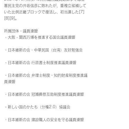
憲民主党の井坂信彦に敗れたが、重複立候補して
いた比例近畿ブロックで復活し、初当選した[7]
[8][9]。
所属団体・議員連盟
・大阪・関西万博を推進する国会議員連盟
・日本維新の会・中華民国（台湾）友好勉強会
・日本維新の会 行政書士制度推進議員連盟
・日本維新の会 弁理士制度・知的財産制度推進議
員連盟
・日本維新の会 冠婚葬祭互助制度推進議員連盟
・新しい国のかたち（分権2.0）協議会
・日本維新の会 建設職人の安全を守る議員連盟