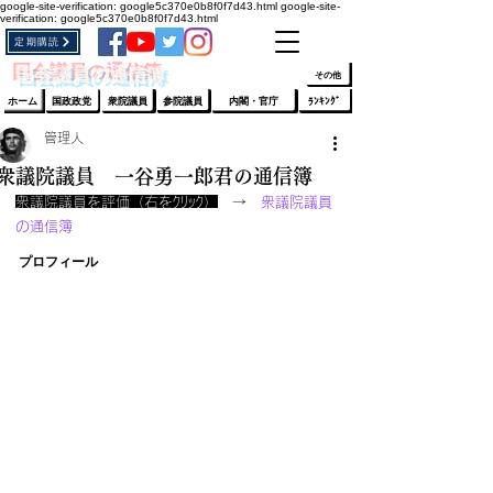
google-site-verification: google5c370e0b8f0f7d43.html
google-site-
verification: google5c370e0b8f0f7d43.html
定期購読
​ﾛｸﾞｲﾝ/登録
👆
​国会議員の通信簿
その他
ホーム
国政政党
衆院議員
参院議員
内閣・官庁
ﾗﾝｷﾝｸﾞ
管理人
衆議院議員 一谷勇一郎君の通信簿
衆議院議員を評価（右をｸﾘｯｸ）
　→　
衆議院議員
の通信簿
プロフィール