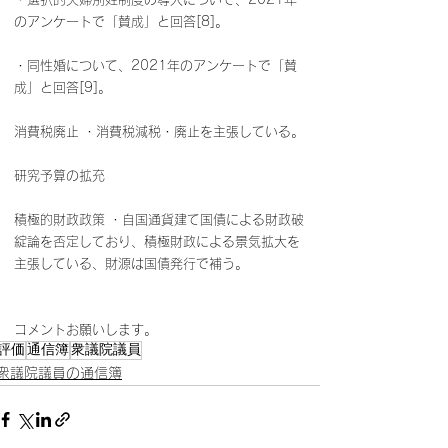
のアンケートで「賛成」と回答[8]。
・同性婚について、2021年のアンケートで「賛
成」と回答[9]。
消費税廃止 ・消費税減税・廃止を主張している。
研究予算の拡充
積極的財政政策 ・自国通貨建て国債による財政破
綻論を否定しており、積極財政による景気拡大を
主張している、財源は国債発行で補う。
コメントお願いします。
評価
通信簿
衆議院議員
衆議院議員の通信簿