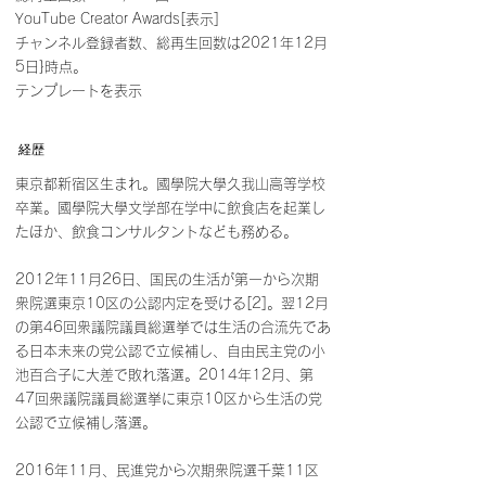
YouTube Creator Awards[表示]
チャンネル登録者数、総再生回数は2021年12月
5日}時点。
テンプレートを表示
経歴
東京都新宿区生まれ。國學院大學久我山高等学校
卒業。國學院大學文学部在学中に飲食店を起業し
たほか、飲食コンサルタントなども務める。
2012年11月26日、国民の生活が第一から次期
衆院選東京10区の公認内定を受ける[2]。翌12月
の第46回衆議院議員総選挙では生活の合流先であ
る日本未来の党公認で立候補し、自由民主党の小
池百合子に大差で敗れ落選。2014年12月、第
47回衆議院議員総選挙に東京10区から生活の党
公認で立候補し落選。
2016年11月、民進党から次期衆院選千葉11区