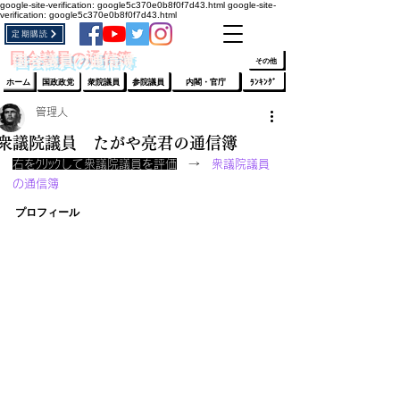
google-site-verification: google5c370e0b8f0f7d43.html
google-site-
verification: google5c370e0b8f0f7d43.html
定期購読
​ﾛｸﾞｲﾝ/登録
👆
​国会議員の通信簿
その他
ホーム
国政政党
衆院議員
参院議員
内閣・官庁
ﾗﾝｷﾝｸﾞ
管理人
衆議院議員 たがや亮君の通信簿
右をｸﾘｯｸして衆議院議員を評価
　→　
衆議院議員
の通信簿
プロフィール