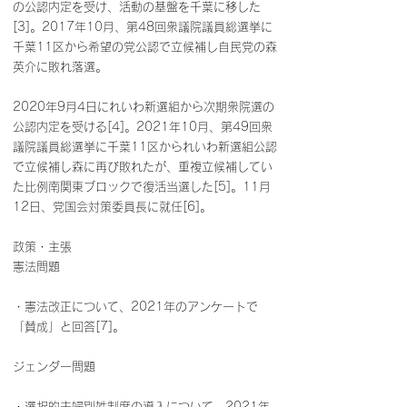
の公認内定を受け、活動の基盤を千葉に移した
[3]。2017年10月、第48回衆議院議員総選挙に
千葉11区から希望の党公認で立候補し自民党の森
英介に敗れ落選。
2020年9月4日にれいわ新選組から次期衆院選の
公認内定を受ける[4]。2021年10月、第49回衆
議院議員総選挙に千葉11区かられいわ新選組公認
で立候補し森に再び敗れたが、重複立候補してい
た比例南関東ブロックで復活当選した[5]。11月
12日、党国会対策委員長に就任[6]。
政策・主張
憲法問題
・憲法改正について、2021年のアンケートで
「賛成」と回答[7]。
ジェンダー問題
・選択的夫婦別姓制度の導入について、2021年