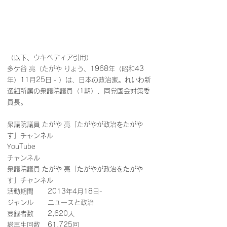
（以下、ウキペディア引用）
多ケ谷 亮（たがや りょう、1968年（昭和43
年）11月25日 - ）は、日本の政治家。れいわ新
選組所属の衆議院議員（1期）、同党国会対策委
員長。
衆議院議員 たがや 亮「たがやが政治をたがや
す」チャンネル
YouTube
チャンネル	
衆議院議員 たがや 亮「たがやが政治をたがや
す」チャンネル
活動期間	2013年4月18日-
ジャンル	ニュースと政治
登録者数	2,620人
総再生回数	61,725回