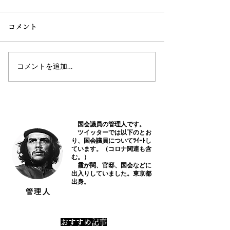
コメント
コメントを追加…
衆議院議員 鰐淵祥子君の
衆議院議員 渡
通信簿
通信簿
国会議員の管理人です。
​ ツイッターでは以下のとお
り、国会議員についてﾂｲｰﾄし
ています。（コロナ関連も含
む。）
霞が関、官邸、国会などに
出入りしていました。東京都
出身。
​管理人
​おすすめ記事