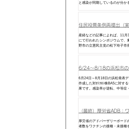
と感染が同期しているのが分か
は接種からやや遅れて、または
回目接種では約10日遅れて感染
いる。また、コロナ死について
の波形と強く相関していること
住民投票条例再提出（
国人参政権） へ 松下
産経などの記事によれば、11月
にて行われたシンポジウムで、
向表明
野市の立憲民主党の松下玲子市
3年12月に否決された住民投票
出する意向を示したとのことだ
住民投票権に3ヶ月の滞在があ
でも投票権を与えると明言し、
6/24～8/18の浜松市
の政策決定
ワクチン効果（発症率
6月24日～8月18日の浜松発表
作成した対ｵﾐｸﾛﾝ株BA5に対す
率・重症率）
果です。感染率が逆転、中等症
逆転し始め全くデメリットしか
しまいました。
（最終）厚労省ADB：
接種による発症率の逆
厚労省のアドバーザリーボード
者数をワクチンの接種・未接種