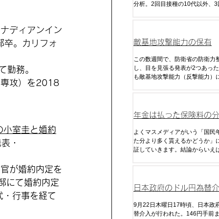
分析。2回目接種の10代以外、
60代、70代、90代以上の感染
いる。
カナディアンイン
敵基地攻撃能力の保有
部卒。カリフォ
この数週間で、防衛省の防衛力
し、目を見張る発表が2つあった
て勤務。
も敵基地攻撃能力（反撃能力）
攻）を2018
ので、これまで日本が国是であ
衛」「米国との役割分担」を理
に放棄してきた能力だ。
年金は払った保険料の
の小室圭と婚約
く貰えるのか
よくマスメディアがいう「国民
た分より多く貰えるかどうか」
発表・
証していきます。結論からいえ
の制度で現在の税・金利・年金
給額がずっと継続した場合でも
長官が婚約内定を
る金額はマイナスになります。
邸にて婚約内定
きな理由は「税金」です。
日本政府のドル円為替
式・行事を経て
析・予想
9月22日木曜日17時頃、日本政
替介入が行われた。146円手前