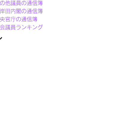
の他議員の通信簿 
岸田内閣の通信簿
央官庁の通信簿
会議員ランキング
ル