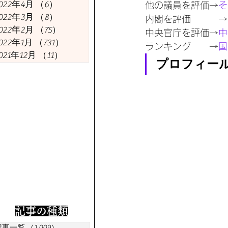
今週の議員
今週の経済
022年4月
（6）
6件の記事
他の議員を評価→
そ
022年3月
（8）
8件の記事
内閣を評価　　　→
022年2月
（75）
75件の記事
中央官庁を評価→
中
022年1月
（731）
731件の記事
ランキング　　→
国
021年12月
（11）
11件の記事
プロフィー
​記事の種類
記事一覧
（1,009）
1,009件の記事