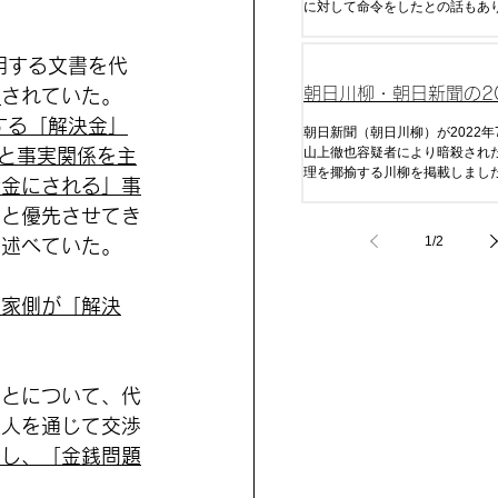
に対して命令をしたとの話もあ
相はどうでしょうか。本記事で
の変遷を追っていきます。
明する文書を代
朝日川柳・朝日新聞の20
開
されていた。
する「解決金」
月16日の西木空人選
朝日新聞（朝日川柳）が2022年
山上徹也容疑者により暗殺され
」と事実関係を主
理を揶揄する川柳を掲載しました
借金にされる」事
人間がみたら相当気分が悪くな
が一体どんな人が関わっている
」と優先させてき
か。見ていきましょう。まず、
1
/
2
と述べていた。
なった遠因である「ラサール石
です。
室家側が「解決
ことについて、代
理人を通じて交渉
とし、「金銭問題