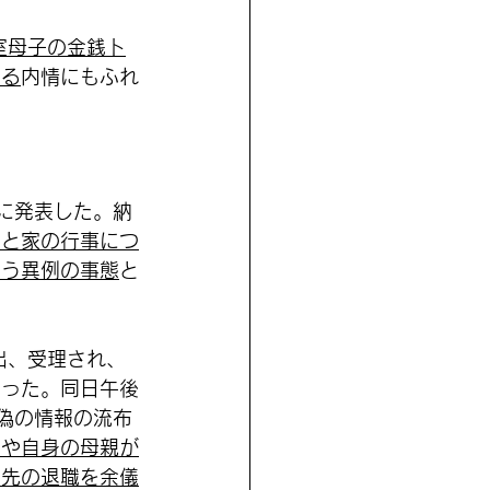
室母子の金銭ト
いる
内情にもふれ
式に発表した。納
家と家の行事につ
いう異例の事態
と
出、受理され、
なった。同日午後
偽の情報の流布
子や自身の母親が
め先の退職を余儀