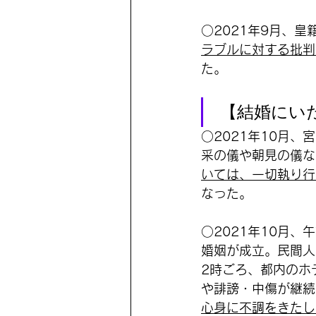
○2021年9月、
ラブルに対する批判
た。
 【結婚にい
○2021年10月
采の儀や朝見の儀な
いては、一切執り行
なった。
○2021年10月
婚姻が成立。民間人
2時ごろ、都内のホ
や誹謗・中傷が継続
心身に不調をきたし