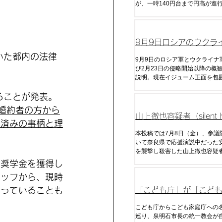
が、一時140円台まで円高が進
回の日本政府による為替介入を
。
去のデータから今後の介入の時
予算について分析した。
9月9日ロシアのウクラ
いた都内の法律
戦況分析
9月9日のロシア軍とウクライナ
び2月23日の侵略開始以降の概
説明。現在イジューム正面を包
るが今後の展開はいかに。
ることが発表。
婚約者の方から
山上徹也容疑者（silent hi
決済みの事柄と理
333@333_hill）の
本投稿では7月8日（金）、参議
いて奈良県で応援演説中だった
を襲撃し殺害した山上徹也容疑
手紙（全文）・ツイートをまと
の奨学金を獲得し
タッフから、現時
払っていることも
「こども庁」が「こど
庁」に変更された経緯
こども庁からこども家庭庁への
巡り、泉明石市長の統一教会が