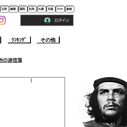
立民
維新
国民
社民
れ新
共産
NHK
参政
ログイン
※ロードに10秒程かかります。
ﾗﾝｷﾝｸﾞ
その他
他の通信簿
参院選挙2022
事
今週の政治