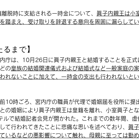
皇籍離脱時に支給される一時金について、
眞子内親王は小
を踏まえ、受け取りを辞退する意向を周囲に漏らして
たるまで】
、宮内庁は、10月26日に眞子内親王と結婚することを正
どの
皇族の結婚関連儀式および結婚式など一般家庭の
われないことに加えて、一時金の支出も行われないと
、午前10時ごろ、宮内庁の職員が代理で婚姻届を役所に提
との婚姻により眞子内親王は皇籍を離れ、小室眞子と
テルで結婚記者会見が開かれた。これまでの数年間、虚
して行われてきたことに悲痛な思いを述べており、
眞
ているなどの悪影響について触れ、母親に至っては勤