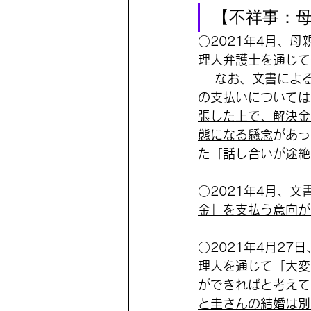
【不祥事：
○2021年4月、
理人弁護士を通じて
 　なお、文書によ
の支払いについては
張した上で、解決金
態になる懸念
があっ
た「話し合いが途絶
○2021年4月、
金」を支払う意向が
○2021年4月2
理人を通じて「大変
ができればと考えて
と圭さんの結婚は別