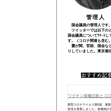
​管理人
国会議員の管理人です
​ ツイッターでは以下の
国会議員についてﾂｲｰﾄし
す。（コロナ関連も含む
霞が関、官邸、国会な
りしていました。東京都
​おすすめ記
ワクチン接種回数とコ
及びコロナ死
新型コロナウイルス第8波、最新
状況を更新しました。各種統計