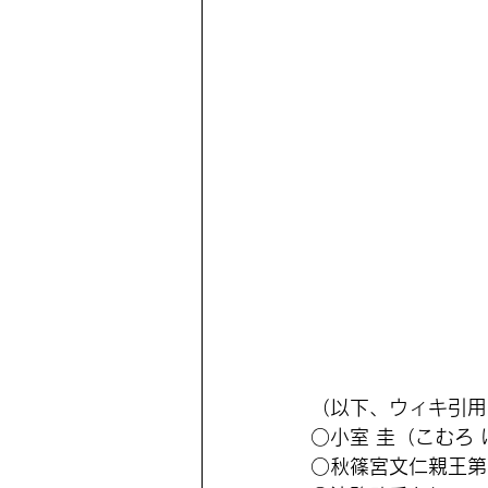
（以下、ウィキ引用
○小室 圭（こむろ け
○秋篠宮文仁親王第