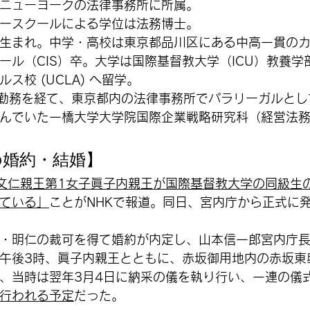
ニューヨークの法律事務所に所属。
ースクールによる学位は法務博士。
生まれ。中学・高校は東京都品川区にある中高一貫の
ール（CIS）卒。大学は国際基督教大学（ICU）教養学
ス校 (UCLA) へ留学。
行勤務を経て、東京都内の法律事務所でパラリーガルとし
んでいた一橋大学大学院国際企業戦略研究科（経営法務専
の婚約・結婚】
文仁親王第1女子眞子内親王が国際基督教大学の同級生
ている」
ことがNHKで報道。同日、宮内庁から正式に
・明仁の裁可を得て婚約が内定し、山本信一郎宮内庁
午後3時、眞子内親王とともに、赤坂御用地内の赤坂東
、当時は翌年3月4日に納采の儀を執り行い、一連の儀
が行われる予定
だった。