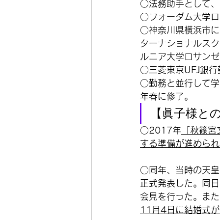
○法務助手として、
○フォーダム大学ロ
○神奈川県横浜市に
ターナショナルスク
ルニア大学ロサンゼル
○三菱東京UFJ銀
○勤務と並行して学
年春に修了。
【眞子様と
○2017年
「秋篠宮
する準備が進められ
○同年、当時の天皇
正式発表した。同日
会見を行った。また
11月4日に結婚式