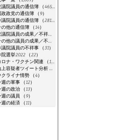
衆議院議員の通信簿
（465）
465件の記事
国政政党の通信簿
（9）
9件の記事
参議院議員の通信簿
（281）
281件の記事
その他の通信簿
（14）
14件の記事
衆議院議員の成果／不祥事
（91）
91件の記事
その他の議員の成果／不祥事
（7）
7件の記事
参議院議員の不祥事
（31）
31件の記事
参院選挙2022
（22）
22件の記事
コロナ・ワクチン関連
（18）
18件の記事
山上容疑者ツイート分析
（1）
1件の記事
ウクライナ情勢
（4）
4件の記事
今週の軍事
（12）
12件の記事
今週の政治
（13）
13件の記事
今週の議員
（9）
9件の記事
今週の経済
（11）
11件の記事