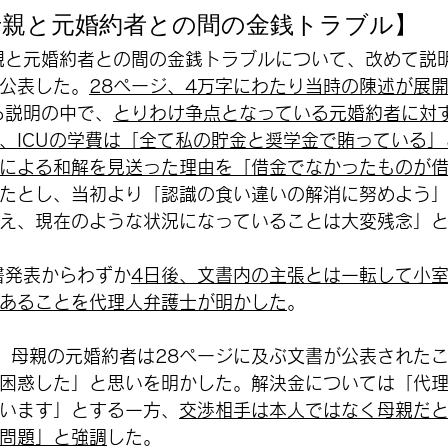
母親と元婚約者との間の金銭トラブル】
母親と元婚約者との間の金銭トラブルについて、改めて説
公表した。
28ページ、4万字にわたり当時の陳述が展
る説明の中で、
とりわけ争点となっている元婚約者に対
、ICUの学費は「全て私の貯金と奨学金で賄っている
による和解を見送った理由を「借金でなかったものが
たとし、当初より「認識の食い違いの解消に努めよう
え、現在のような状況になっていることは大変残念」
文書発表からわずか
4日後、文書内の主張とは一転して小
あることを代理人弁護士が明かした
。
7日、母親の元婚約者は28ページに及ぶ文書が公表された
困惑した」と思いを明かした。解決金については「代
います」とする一方、
交渉相手は本人ではなく母親だ
問題」と強調
した。