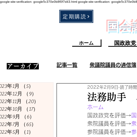
google-site-verification: google5c370e0b8f0f7d43.html
google-site-verification: google5c370e0b
定期購読
​国
国政政党
ホーム
記事一覧
衆議院議員の通信簿
​アーカイブ
023年1月
（5）
5件の記事
2022年2月9日
読了時間
衆議院議員の成果／不祥事
022年12月
（9）
9件の記事
法務助手 
022年11月
（20）
20件の記事
ホーム
022年10月
（17）
17件の記事
コロナ・ワクチン関連
国政政党を評価→
国
022年9月
（6）
6件の記事
衆院議員を評価→
衆
022年7月
（65）
65件の記事
022年5月
（1）
1件の記事
参院議員を評価→
参