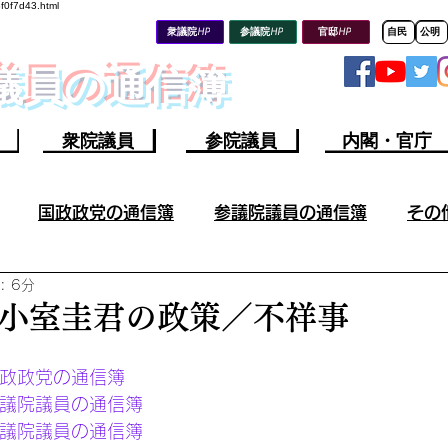
8f0f7d43.html
衆議院HP
参議院HP
官邸HP
自民
公明
会議員の通信簿
衆院議員
参院議員
内閣・官庁
国政政党の通信簿
参議院議員の通信簿
その
: 6分
その他の議員の成果／不祥事
参議院議員の不祥事
小室圭君の政策／不祥事
山上容疑者ツイート分析
ウクライナ情勢
今週の軍
政政党の通信簿
議院議員の通信簿
議院議員の通信簿 