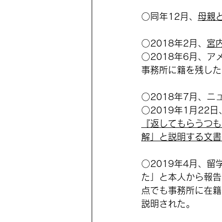
○同年12月、
母親
○2018年2月、
宮
○2018年6月、
事務所に籍を残した
○2018年7月、
○2019年1月22日
『返してもらうつも
解」と説明する文書
○2019年4月、
た」と本人から報告
点でも事務所に在籍
説明された。