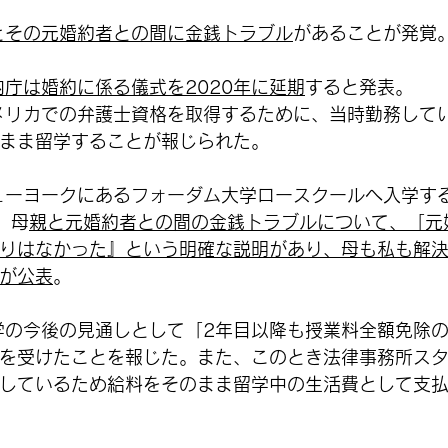
とその元婚約者との間に金銭トラブル
があることが発覚
内庁は婚約に係る儀式を2020年に延期
すると発表。
アメリカでの弁護士資格を取得するために、当時勤務して
まま留学することが報じられた。
ニューヨークにあるフォーダム大学ロースクールへ入学す
、母
親と元婚約者との間の金銭トラブルについて、「元
りはなかった』という明確な説明があり、母も私も解
が公表
。
留学の今後の見通しとして「2年目以降も授業料全額免除
を受けたことを報じた。また、このとき法律事務所ス
しているため給料をそのまま留学中の生活費として支