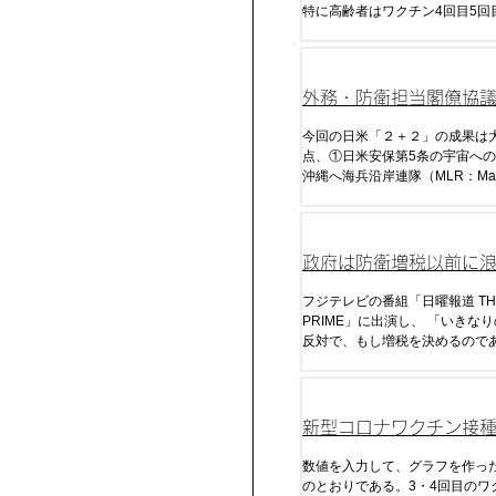
特に高齢者はワクチン4回目5回
相当免疫が低下し死亡している
外務・防衛担当閣僚協議
ラス2）
今回の日米「２＋２」の成果は
点、①日米安保第5条の宇宙へ
沖縄へ海兵沿岸連隊（MLR：Mar
Littoral Regiment）、③反撃
割）、④拡大抑止に関する議論
政府は防衛増税以前に
くすべき
フジテレビの番組「日曜報道 TH
PRIME」に出演し、 「いきなりの増税には
反対で、もし増税を決めるので
去の政権がいずれもそうだった
民の信を問わなければならない
確な方向性が出た時には、いず
断いただく必要が当然ある」と
新型コロナワクチン接
た。
ナ感染・死・超過死亡
数値を入力して、グラフを作っ
のとおりである。3・4回目のワ