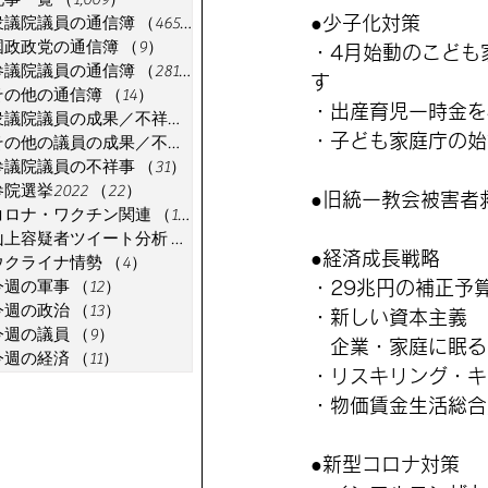
●少子化対策
衆議院議員の通信簿
（465）
465件の記事
国政政党の通信簿
（9）
9件の記事
・4月始動のこども
参議院議員の通信簿
（281）
281件の記事
す
その他の通信簿
（14）
14件の記事
・出産育児一時金を
衆議院議員の成果／不祥事
（91）
91件の記事
・子ども家庭庁の始
その他の議員の成果／不祥事
（7）
7件の記事
参議院議員の不祥事
（31）
31件の記事
参院選挙2022
（22）
22件の記事
●旧統一教会被害者
コロナ・ワクチン関連
（18）
18件の記事
山上容疑者ツイート分析
（1）
1件の記事
●経済成長戦略
ウクライナ情勢
（4）
4件の記事
今週の軍事
（12）
12件の記事
・29兆円の補正予
今週の政治
（13）
13件の記事
・新しい資本主義
今週の議員
（9）
9件の記事
　企業・家庭に眠る
今週の経済
（11）
11件の記事
・リスキリング・キ
・物価賃金生活総合
●新型コロナ対策