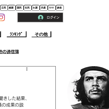
立民
維新
国民
社民
れ新
共産
NHK
参政
ログイン
※ロードに10秒程かかります。
ﾗﾝｷﾝｸﾞ
その他
他の通信簿
参院選挙2022
事
今週の政治
聞きした結果、
績の成果の説