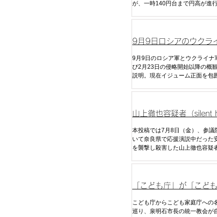
が、一時140円台まで円高が進
回の日本政府による為替介入を
去のデータから今後の介入の時
予算について分析した。
9月9日ロシアのウクラ
戦況分析
9月9日のロシア軍とウクライナ
び2月23日の侵略開始以降の概
説明。現在イジューム正面を包
るが今後の展開はいかに。
山上徹也容疑者（silent hi
333@333_hill）の
本投稿では7月8日（金）、参議
いて奈良県で応援演説中だった
を襲撃し殺害した山上徹也容疑
手紙（全文）・ツイートをまと
「こども庁」が「こど
庁」に変更された経緯
こども庁からこども家庭庁への
巡り、泉明石市長の統一教会が