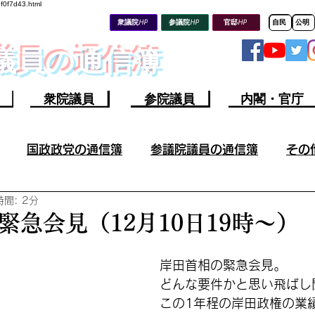
8f0f7d43.html
衆議院HP
参議院HP
官邸HP
自民
公明
会議員の通信簿
衆院議員
参院議員
内閣・官庁
国政政党の通信簿
参議院議員の通信簿
その
間: 2分
その他の議員の成果／不祥事
参議院議員の不祥事
緊急会見（12月10日19時～）
山上容疑者ツイート分析
ウクライナ情勢
今週の軍
岸田首相の緊急会見。
どんな要件かと思い飛ばし
この1年程の岸田政権の業