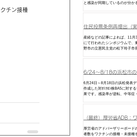
と感染が同期しているのが分か
は接種からやや遅れて、または
ワクチン接種
回目接種では約10日遅れて感染
いる。また、コロナ死について
の波形と強く相関していること
住民投票条例再提出（
国人参政権） へ 松下
産経などの記事によれば、11月
にて行われたシンポジウムで、
向表明
野市の立憲民主党の松下玲子市
3年12月に否決された住民投票
出する意向を示したとのことだ
住民投票権に3ヶ月の滞在があ
でも投票権を与えると明言し、
6/24～8/18の浜松市
の政策決定
ワクチン効果（発症率
6月24日～8月18日の浜松発表
作成した対ｵﾐｸﾛﾝ株BA5に対す
率・重症率）
果です。感染率が逆転、中等症
逆転し始め全くデメリットしか
しまいました。
（最終）厚労省ADB：
接種による発症率の逆
厚労省のアドバーザリーボード
者数をワクチンの接種・未接種