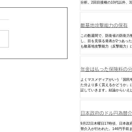
分析。2回目接種の10代以外、
60代、70代、90代以上の感染
いる。
敵基地攻撃能力の保有
この数週間で、防衛省の防衛力
し、目を見張る発表が2つあった
も敵基地攻撃能力（反撃能力）
ので、これまで日本が国是であ
衛」「米国との役割分担」を理
に放棄してきた能力だ。
年金は払った保険料の
く貰えるのか
よくマスメディアがいう「国民
た分より多く貰えるかどうか」
証していきます。結論からいえ
の制度で現在の税・金利・年金
給額がずっと継続した場合でも
る金額はマイナスになります。
きな理由は「税金」です。
日本政府のドル円為替
析・予想
9月22日木曜日17時頃、日本政
替介入が行われた。146円手前