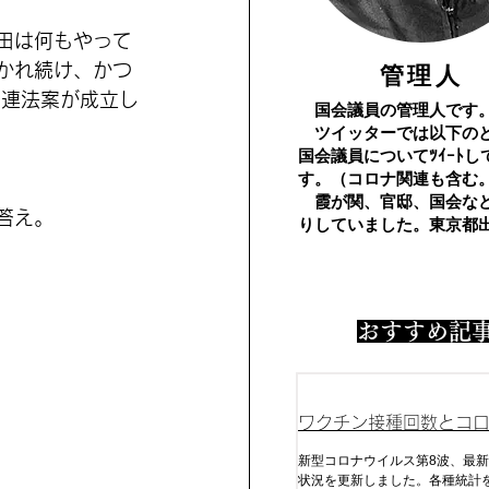
田は何もやって
​管理人
かれ続け、かつ
関連法案が成立し
国会議員の管理人です
​ ツイッターでは以下の
国会議員についてﾂｲｰﾄし
す。（コロナ関連も含む
霞が関、官邸、国会な
答え。
りしていました。東京都
​おすすめ記
ワクチン接種回数とコ
及びコロナ死
新型コロナウイルス第8波、最新
状況を更新しました。各種統計