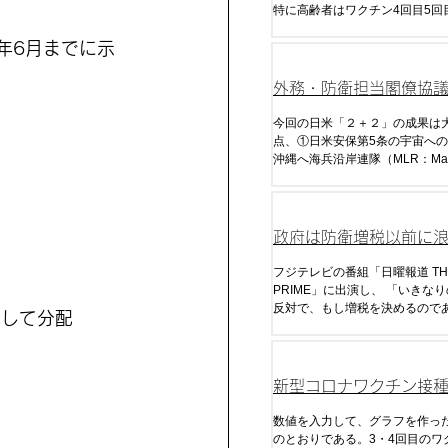
特に高齢者はワクチン4回目5回
相当免疫が低下し死亡している
年6月までに示
外務・防衛担当閣僚協議
ラス2）
今回の日米「２＋２」の成果は
点、①日米安保第5条の宇宙へ
沖縄へ海兵沿岸連隊（MLR：Mar
Littoral Regiment）、③反撃
割）、④拡大抑止に関する議論
政府は防衛増税以前に
くすべき
フジテレビの番組「日曜報道 TH
PRIME」に出演し、 「いきなりの増税には
反対で、もし増税を決めるので
携して分配
去の政権がいずれもそうだった
民の信を問わなければならない
確な方向性が出た時には、いず
断いただく必要が当然ある」と
新型コロナワクチン接
た。
ナ感染・死・超過死亡
数値を入力して、グラフを作っ
のとおりである。3・4回目のワ