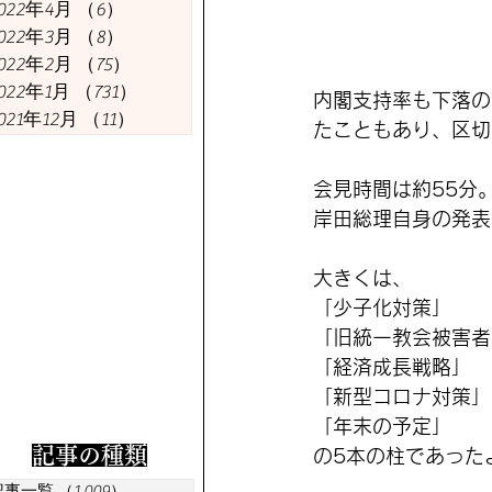
今週の議員
今週の経済
022年4月
（6）
6件の記事
022年3月
（8）
8件の記事
022年2月
（75）
75件の記事
022年1月
（731）
731件の記事
内閣支持率も下落の
021年12月
（11）
11件の記事
たこともあり、区切
会見時間は約55分
岸田総理自身の発表
大きくは、
「少子化対策」
「旧統一教会被害者
「経済成長戦略」
「新型コロナ対策」
「年末の予定」
​記事の種類
の5本の柱であった
記事一覧
（1,009）
1,009件の記事