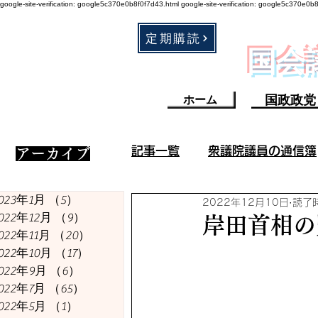
google-site-verification: google5c370e0b8f0f7d43.html
google-site-verification: google5c370e0b
定期購読
​国
国政政党
ホーム
記事一覧
衆議院議員の通信簿
​アーカイブ
023年1月
（5）
5件の記事
2022年12月10日
読了時
衆議院議員の成果／不祥事
022年12月
（9）
9件の記事
岸田首相の
022年11月
（20）
20件の記事
022年10月
（17）
17件の記事
コロナ・ワクチン関連
022年9月
（6）
6件の記事
022年7月
（65）
65件の記事
022年5月
（1）
1件の記事