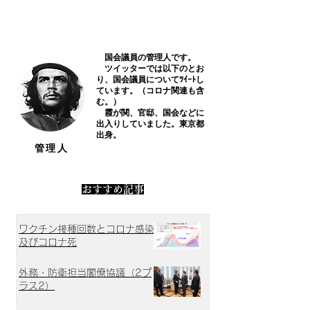
政策／不祥事
政策／不祥事
国会議員の管理人です。
​ ツイッターでは以下のとお
り、国会議員についてﾂｲｰﾄし
ています。（コロナ関連も含
む。）
霞が関、官邸、国会などに
出入りしていました。東京都
出身。
​管理人
​おすすめ記事
ワクチン接種回数とコロナ感染
及びコロナ死
外務・防衛担当閣僚協議（2プ
ラス2）