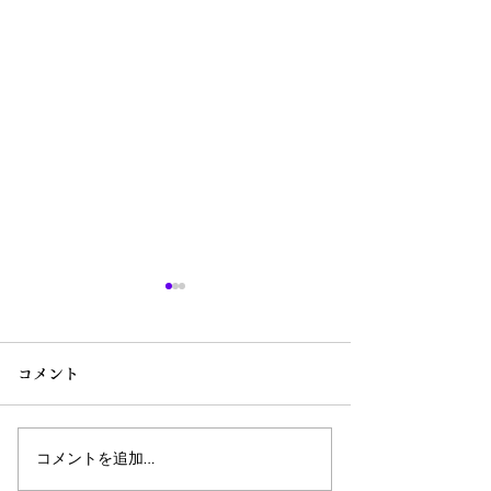
コメント
コメントを追加…
参議院議員 山本啓介君の
参議院議員 三