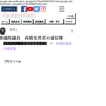
google-site-verification: google5c370e0b8f0f7d43.html
google-site-
verification: google5c370e0b8f0f7d43.html
定期購読
​ﾛｸﾞｲﾝ/登録
👆
​国会議員の通信簿
その他
ホーム
国政政党
衆院議員
参院議員
内閣・官庁
ﾗﾝｷﾝｸﾞ
管理人
参議院議員 高橋光男君の通信簿
右をｸﾘｯｸして参議院議員を評価
　☞　
参議院議員
の通信簿 
プロフィール