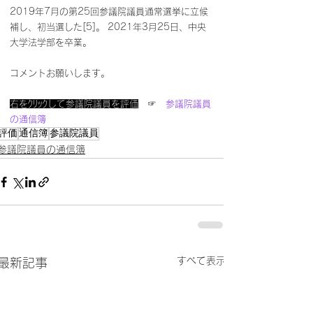
2019年7月の第25回参議院議員通常選挙に立候
補し、初当選した[5]。 2021年3月25日、中央
大学法学部を卒業。
コメントお願いします。
右をｸﾘｯｸして参議院議員を評価
　☞　
参議院議員
の通信簿 
評価
通信簿
参議院議員
参議院議員の通信簿
すべて表示
最新記事