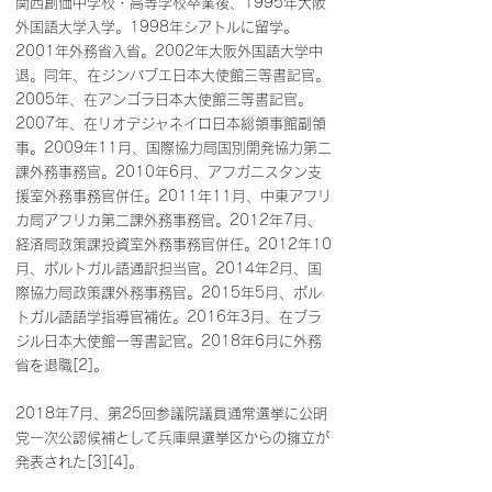
関西創価中学校・高等学校卒業後、1995年大阪
外国語大学入学。1998年シアトルに留学。
2001年外務省入省。2002年大阪外国語大学中
退。同年、在ジンバブエ日本大使館三等書記官。
2005年、在アンゴラ日本大使館三等書記官。
2007年、在リオデジャネイロ日本総領事館副領
事。2009年11月、国際協力局国別開発協力第二
課外務事務官。2010年6月、アフガニスタン支
援室外務事務官併任。2011年11月、中東アフリ
カ局アフリカ第二課外務事務官。2012年7月、
経済局政策課投資室外務事務官併任。2012年10
月、ポルトガル語通訳担当官。2014年2月、国
際協力局政策課外務事務官。2015年5月、ポル
トガル語語学指導官補佐。2016年3月、在ブラ
ジル日本大使館一等書記官。2018年6月に外務
省を退職[2]。
2018年7月、第25回参議院議員通常選挙に公明
党一次公認候補として兵庫県選挙区からの擁立が
発表された[3][4]。