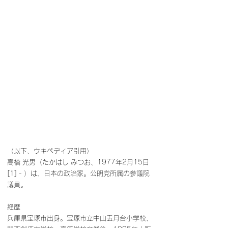
（以下、ウキペディア引用）
高橋 光男（たかはし みつお、1977年2月15日
[1] - ）は、日本の政治家。公明党所属の参議院
議員。
経歴
兵庫県宝塚市出身。宝塚市立中山五月台小学校、