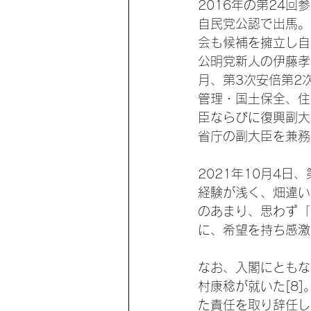
2016年の第24
自民党公認で出馬。
会も候補を擁立し自
公明党新人の伊藤孝
月、第3次安倍第2
管理・国土保全、住
臣ならびに復興副大
省庁の副大臣を兼務し
2021年10月4
経験が浅く、畑違い
のあまり、思わず「
に、希望を持ち感激
なお、入閣にともな
村康稔が就いた[8
た責任を取り辞任し