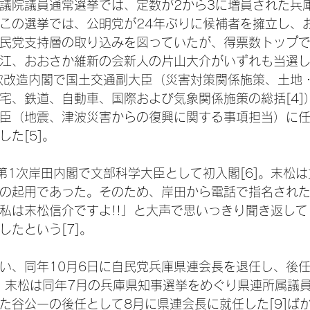
回参議院議員通常選挙では、定数が2から3に増員された兵
この選挙では、公明党が24年ぶりに候補者を擁立し、
民党支持層の取り込みを図っていたが、得票数トップ
江、おおさか維新の会新人の片山大介がいずれも当選した
次改造内閣で国土交通副大臣（災害対策関係施策、土地
宅、鉄道、自動車、国際および気象関係施策の総括[4]
臣（地震、津波災害からの復興に関する事項担当）に任
た[5]。
日、第1次岸田内閣で文部科学大臣として初入閣[6]。末松
の起用であった。そのため、岸田から電話で指名され
私は末松信介ですよ!!」と大声で思いっきり聞き返し
したという[7]。
い、同年10月6日に自民党兵庫県連会長を退任し、後
]。末松は同年7月の兵庫県知事選挙をめぐり県連所属議
た谷公一の後任として8月に県連会長に就任した[9]ば