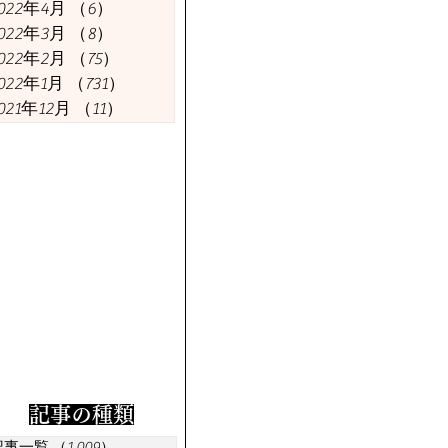
今週の議員
今週の経済
022年4月
（6）
6件の記事
022年3月
（8）
8件の記事
022年2月
（75）
75件の記事
022年1月
（731）
731件の記事
021年12月
（11）
11件の記事
​記事の種類
記事一覧
（1,009）
1,009件の記事