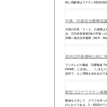
特に高齢者はワクチン4回目5回
相当免疫が低下し死亡している
外務・防衛担当閣僚協議
ラス2）
今回の日米「２＋２」の成果は
点、①日米安保第5条の宇宙へ
沖縄へ海兵沿岸連隊（MLR：Mar
Littoral Regiment）、③反撃
割）、④拡大抑止に関する議論
政府は防衛増税以前に
くすべき
フジテレビの番組「日曜報道 TH
PRIME」に出演し、 「いきなりの増税には
反対で、もし増税を決めるので
去の政権がいずれもそうだった
民の信を問わなければならない
確な方向性が出た時には、いず
断いただく必要が当然ある」と
新型コロナワクチン接
た。
ナ感染・死・超過死亡
数値を入力して、グラフを作っ
のとおりである。3・4回目のワ