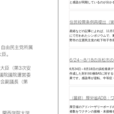
と感染が同期しているのが分か
は接種からやや遅れて、または
回目接種では約10日遅れて感染
いる。また、コロナ死について
の波形と強く相関していること
住民投票条例再提出（
国人参政権） へ 松下
産経などの記事によれば、11月
にて行われたシンポジウムで、
向表明
野市の立憲民主党の松下玲子市
3年12月に否決された住民投票
家。自由民主党所属
出する意向を示したとのことだ
大臣。
住民投票権に3ヶ月の滞在があ
でも投票権を与えると明言し、
6/24～8/18の浜松市
の政策決定
大臣（第3次安
ワクチン効果（発症率
6月24日～8月18日の浜松発表
作成した対ｵﾐｸﾛﾝ株BA5に対す
議院議院運営委
率・重症率）
果です。感染率が逆転、中等症
議会副議長（第
逆転し始め全くデメリットしか
しまいました。
（最終）厚労省ADB：
接種による発症率の逆
厚労省のアドバーザリーボード
者数をワクチンの接種・未接種
、関西学院大学