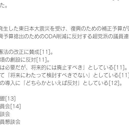
た。
日に発生した東日本大震災を受け、復興のための補正予算
興予算捻出のためのODA削減に反対する超党派の議員
法の改正に賛成[11]。
項の創設に反対[11]。
は必要だが、将来的には廃止すべき」としている[11]
て「将来にわたって検討すべきでない」としている[11
の導入に「どちらかといえば反対」としている[12]。
[13]
会[14]
談会
員懇談会