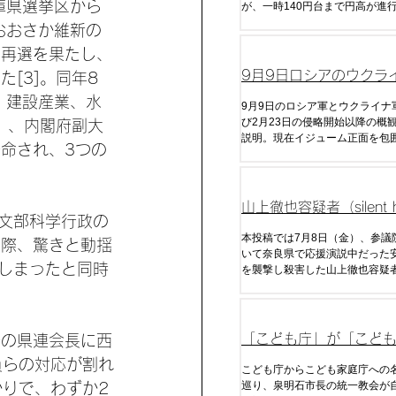
庫県選挙区から
が、一時140円台まで円高が進
回の日本政府による為替介入を
おおさか維新の
去のデータから今後の介入の時
で再選を果たし、
予算について分析した。
9月9日ロシアのウクラ
[3]。同年8
・建設産業、水
戦況分析
9月9日のロシア軍とウクライナ
び2月23日の侵略開始以降の概
）、内閣府副大
説明。現在イジューム正面を包
命され、3つの
るが今後の展開はいかに。
山上徹也容疑者（silent hi
は文部科学行政の
333@333_hill）の
本投稿では7月8日（金）、参議
た際、驚きと動揺
いて奈良県で応援演説中だった
てしまったと同時
を襲撃し殺害した山上徹也容疑
手紙（全文）・ツイートをまと
「こども庁」が「こど
任の県連会長に西
員らの対応が割れ
庁」に変更された経緯
こども庁からこども家庭庁への
巡り、泉明石市長の統一教会が
かりで、わずか2