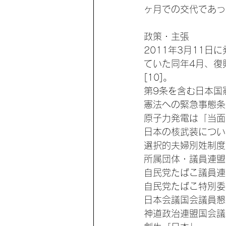
ヶ月での交代であっ
政策・主張
2011年3月11
ていた同年4月、復
[10]。
第9条を含む日本国憲
憲法への緊急事態条
原子力発電は「当面
日本の核武装につい
選択的夫婦別姓制度
所属団体・議員連盟
自民党たばこ議員連盟
自民党たばこ特別委員
日本会議国会議員懇
神道政治連盟国会議