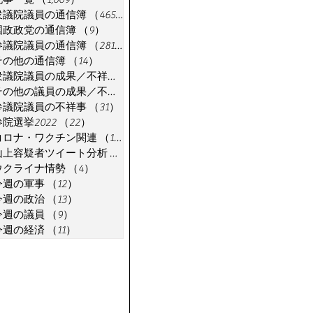
衆議院議員の通信簿
（465）
465件の記事
国政政党の通信簿
（9）
9件の記事
参議院議員の通信簿
（281）
281件の記事
その他の通信簿
（14）
14件の記事
衆議院議員の成果／不祥事
（91）
91件の記事
その他の議員の成果／不祥事
（7）
7件の記事
参議院議員の不祥事
（31）
31件の記事
参院選挙2022
（22）
22件の記事
コロナ・ワクチン関連
（18）
18件の記事
山上容疑者ツイート分析
（1）
1件の記事
ウクライナ情勢
（4）
4件の記事
今週の軍事
（12）
12件の記事
今週の政治
（13）
13件の記事
今週の議員
（9）
9件の記事
今週の経済
（11）
11件の記事