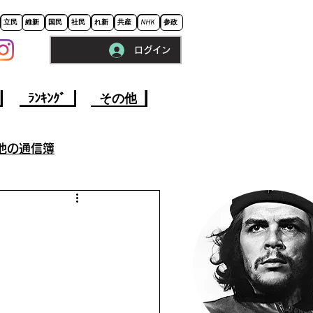
立民
維新
国民
社民
れ新
共産
NHK
参政
ログイン
※ロードに10秒程かかります。
ﾗﾝｷﾝｸﾞ
その他
他の通信簿
参院選挙2022
事
今週の政治