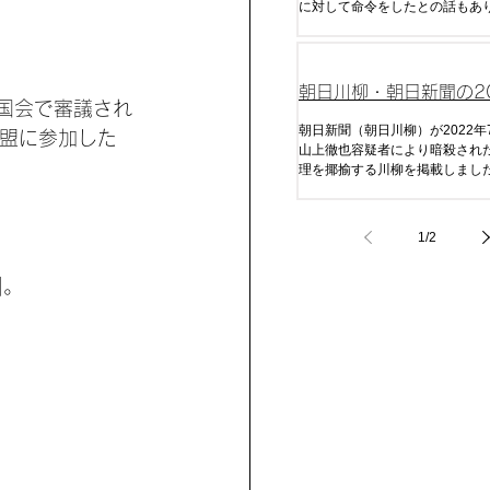
に対して命令をしたとの話もあ
相はどうでしょうか。本記事で
の変遷を追っていきます。
朝日川柳・朝日新聞の20
が国会で審議され
月16日の西木空人選
朝日新聞（朝日川柳）が2022年
連盟に参加した
山上徹也容疑者により暗殺され
理を揶揄する川柳を掲載しました
人間がみたら相当気分が悪くな
が一体どんな人が関わっている
か。見ていきましょう。まず、
1
/
2
なった遠因である「ラサール石
。
です。
]。