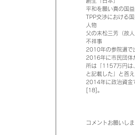
創生「日本」
平和を願い真の国益
TPP交渉における
人物
父の末松三芳（故人
不祥事
2010年の参院選
2016年に市民団体
所は「1157万円
と記載した」と答えた
2014年に政治資
[18]。
コメントお願いしま