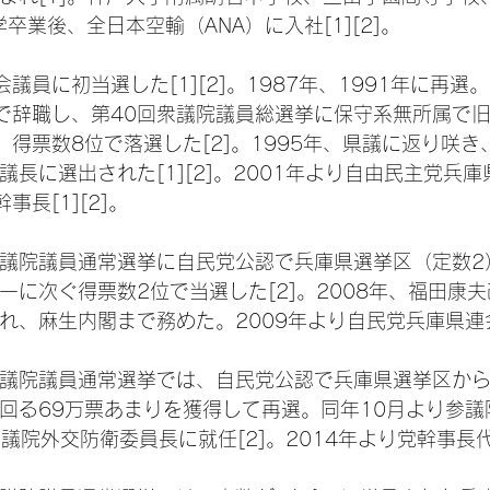
学卒業後、全日本空輸（ANA）に入社[1][2]。
会議員に初当選した[1][2]。1987年、1991年に再選。
で辞職し、第40回衆議院議員総選挙に保守系無所属で旧
得票数8位で落選した[2]。1995年、県議に返り咲き、
議長に選出された[1][2]。2001年より自由民主党兵
事長[1][2]。
回参議院議員通常選挙に自民党公認で兵庫県選挙区（定数
一に次ぐ得票数2位で当選した[2]。2008年、福田康
れ、麻生内閣まで務めた。2009年より自民党兵庫県連会
回参議院議員通常選挙では、自民党公認で兵庫県選挙区か
回る69万票あまりを獲得して再選。同年10月より参議
、参議院外交防衛委員長に就任[2]。2014年より党幹事長