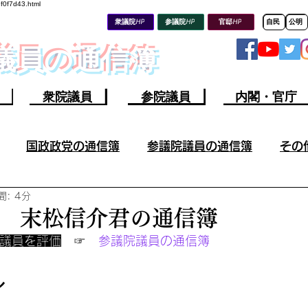
8f0f7d43.html
衆議院HP
参議院HP
官邸HP
自民
公明
会議員の通信簿
衆院議員
参院議員
内閣・官庁
国政政党の通信簿
参議院議員の通信簿
その
: 4分
その他の議員の成果／不祥事
参議院議員の不祥事
 末松信介君の通信簿
院議員を評価
　☞　
参議院議員の通信簿 
山上容疑者ツイート分析
ウクライナ情勢
今週の軍
ル