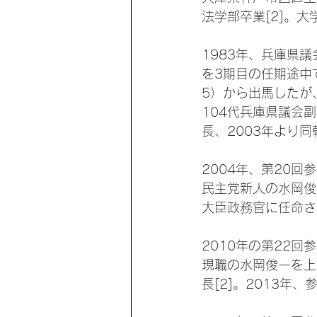
法学部卒業[2]。大
1983年、兵庫県議
を3期目の任期途中
5）から出馬したが、
104代兵庫県議会副
長、2003年より同幹
2004年、第20
民主党新人の水岡俊
大臣政務官に任命さ
2010年の第22
現職の水岡俊一を上
長[2]。2013年