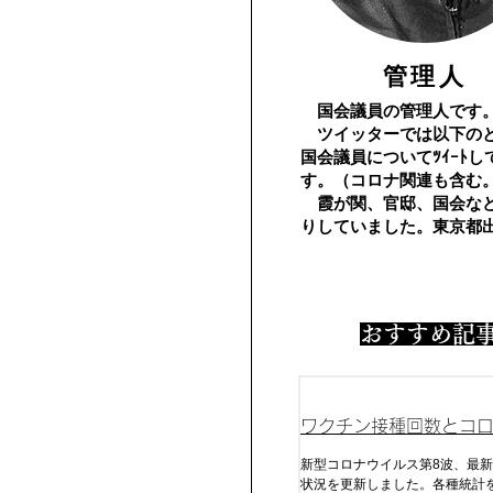
​管理人
国会議員の管理人です
​ ツイッターでは以下の
国会議員についてﾂｲｰﾄし
す。（コロナ関連も含む
霞が関、官邸、国会な
りしていました。東京都
​おすすめ記
ワクチン接種回数とコ
及びコロナ死
新型コロナウイルス第8波、最新
状況を更新しました。各種統計