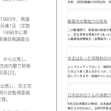
分析。2回目接種の10代以外、
60代、70代、90代以上の感染
いる。
1993年、県議
敵基地攻撃能力の保有
兵庫1区（定数
この数週間で、防衛省の防衛力
1996年に第
し、目を見張る発表が2つあった
庫県連政務調査会
も敵基地攻撃能力（反撃能力）
ので、これまで日本が国是であ
衛」「米国との役割分担」を理
に放棄してきた能力だ。
年金は払った保険料の
2）から出馬し、
夫改造内閣で財務
く貰えるのか
よくマスメディアがいう「国民
た分より多く貰えるかどうか」
長[2]。
証していきます。結論からいえ
の制度で現在の税・金利・年金
給額がずっと継続した場合でも
ら出馬し、民主党
る金額はマイナスになります。
院行政監視委員
きな理由は「税金」です。
日本政府のドル円為替
代理。
析・予想
9月22日木曜日17時頃、日本政
替介入が行われた。146円手前