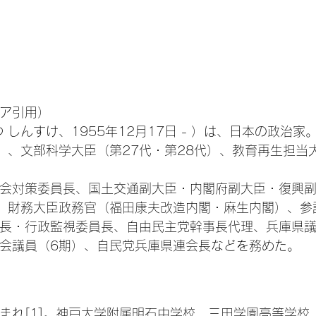
ア引用）
 しんすけ、1955年12月17日 - ）は、日本の政治
）、文部科学大臣（第27代・第28代）、教育再生担当
会対策委員長、国土交通副大臣・内閣府副大臣・復興副
、財務大臣政務官（福田康夫改造内閣・麻生内閣）、参
長・行政監視委員長、自由民主党幹事長代理、兵庫県
議会議員（6期）、自民党兵庫県連会長などを務めた。
まれ[1]。神戸大学附属明石中学校、三田学園高等学校