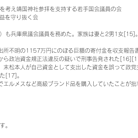
を考え靖国神社参拝を支持する若手国会議員の会
国益を守り抜く会
）も兵庫県議会議員を務めた。家族は妻と2男1女[15]
で出所不明の1157万円にのぼる巨額の寄付金を収支報告
から政治資金規正法違反の疑いで刑事告発された[16][1
は、末松本人が自己資金として支出した資金を誤って政党
[17]。
金でエルメスなど高級ブランド品を購入していたことが批判
す。