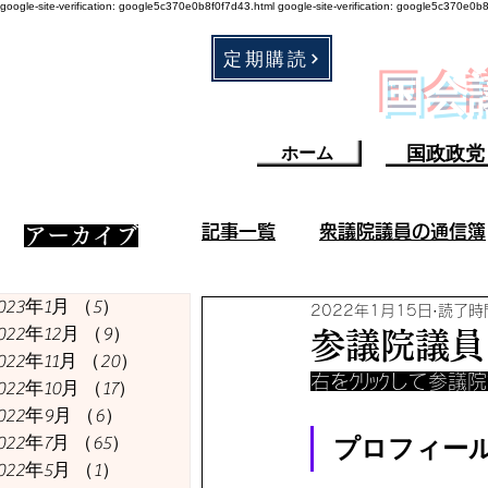
google-site-verification: google5c370e0b8f0f7d43.html
google-site-verification: google5c370e0b
定期購読
​国
国政政党
ホーム
記事一覧
衆議院議員の通信簿
​アーカイブ
023年1月
（5）
5件の記事
2022年1月15日
読了時間
衆議院議員の成果／不祥事
022年12月
（9）
9件の記事
参議院議員
022年11月
（20）
20件の記事
右をｸﾘｯｸして参議
022年10月
（17）
17件の記事
コロナ・ワクチン関連
022年9月
（6）
6件の記事
022年7月
（65）
65件の記事
プロフィー
022年5月
（1）
1件の記事