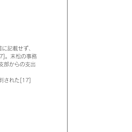
。
書に記載せず、
7]。末松の事務
支部からの支出
された[17]