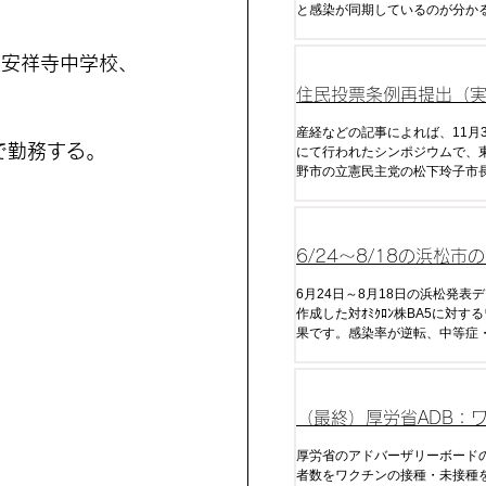
と感染が同期しているのが分か
は接種からやや遅れて、または
回目接種では約10日遅れて感染
立安祥寺中学校、
いる。また、コロナ死について
の波形と強く相関していること
住民投票条例再提出（
国人参政権） へ 松下
産経などの記事によれば、11月
で勤務する。
にて行われたシンポジウムで、
向表明
野市の立憲民主党の松下玲子市
3年12月に否決された住民投票
出する意向を示したとのことだ
住民投票権に3ヶ月の滞在があ
でも投票権を与えると明言し、
6/24～8/18の浜松市
。
の政策決定
ワクチン効果（発症率
6月24日～8月18日の浜松発表
作成した対ｵﾐｸﾛﾝ株BA5に対す
率・重症率）
果です。感染率が逆転、中等症
逆転し始め全くデメリットしか
しまいました。
（最終）厚労省ADB：
接種による発症率の逆
厚労省のアドバーザリーボード
者数をワクチンの接種・未接種