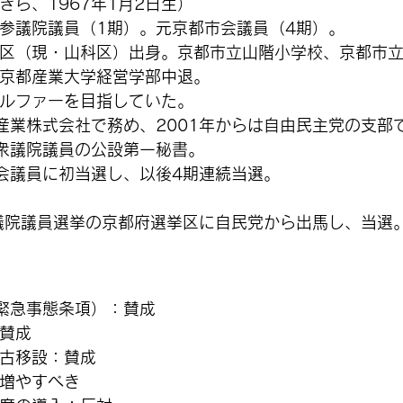
きら、1967年1月2日生）
参議院議員（1期）。元京都市会議員（4期）。
区（現・山科区）出身。京都市立山階小学校、京都市
京都産業大学経営学部中退。
ルファーを目指していた。
東産業株式会社で務め、2001年からは自由民主党の支部
広衆議院議員の公設第一秘書。
市会議員に初当選し、以後4期連続当選。
参議院議員選挙の京都府選挙区に自民党から出馬し、当選
緊急事態条項）：賛成
賛成
古移設：賛成
増やすべき