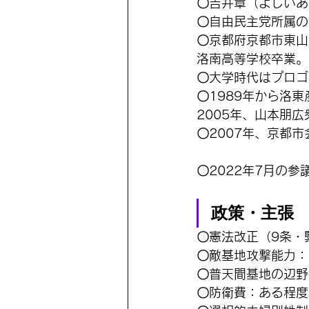
〇吉井章（よしいあ
〇自由民主党所属の
〇京都府京都市東山
洛南高等学校卒業。
〇大学時代はプロゴ
〇1989年から洛
2005年、山本朋
〇2007年、京都
〇2022年7月の
政策・主張
〇憲法改正（9条・
〇敵基地攻撃能力：
〇普天間基地の辺野
〇防衛費：ある程度