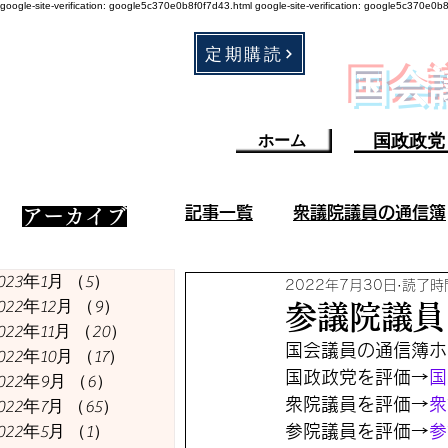
google-site-verification: google5c370e0b8f0f7d43.html
google-site-verification: google5c370e0b
定期購読
​国
国政政党
ホーム
記事一覧
衆議院議員の通信簿
​アーカイブ
023年1月
（5）
5件の記事
2022年7月30日
読了時間
衆議院議員の成果／不祥事
022年12月
（9）
9件の記事
参議院議員
022年11月
（20）
20件の記事
国会議員の通信簿ホ
022年10月
（17）
17件の記事
コロナ・ワクチン関連
国政政党を評価→
国
022年9月
（6）
6件の記事
衆院議員を評価→
衆
022年7月
（65）
65件の記事
022年5月
（1）
1件の記事
参院議員を評価→
参