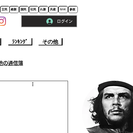
立民
維新
国民
社民
れ新
共産
NHK
参政
ログイン
※ロードに10秒程かかります。
ﾗﾝｷﾝｸﾞ
その他
他の通信簿
参院選挙2022
事
今週の政治