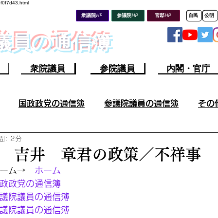
8f0f7d43.html
衆議院HP
参議院HP
官邸HP
自民
公明
会議員の通信簿
衆院議員
参院議員
内閣・官庁
国政政党の通信簿
参議院議員の通信簿
その
: 2分
その他の議員の成果／不祥事
参議院議員の不祥事
 吉井 章君の政策／不祥事
ーム→　
ホーム
山上容疑者ツイート分析
ウクライナ情勢
今週の軍
政政党の通信簿
議院議員の通信簿
議院議員の通信簿 