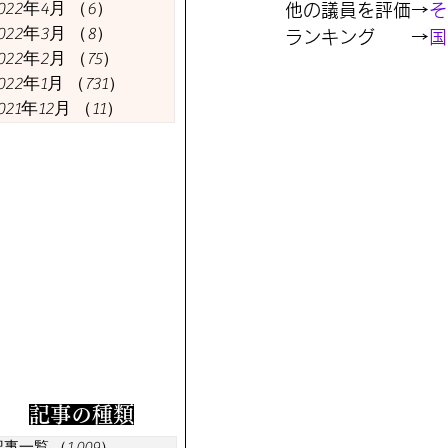
今週の議員
今週の経済
022年4月
（6）
6件の記事
他の議員を評価→
そ
022年3月
（8）
8件の記事
ランキング　　→
国
022年2月
（75）
75件の記事
022年1月
（731）
731件の記事
021年12月
（11）
11件の記事
​記事の種類
記事一覧
（1,009）
1,009件の記事