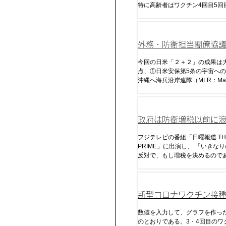
特に高齢者はワクチン4回目5回
相当免疫が低下し死亡している
外務・防衛担当閣僚協議
ラス2）
今回の日米「２＋２」の成果は
点、①日米安保第5条の宇宙へ
沖縄へ海兵沿岸連隊（MLR：Mar
Littoral Regiment）、③反撃
割）、④拡大抑止に関する議論
政府は防衛増税以前に
くすべき
フジテレビの番組「日曜報道 TH
PRIME」に出演し、 「いきなりの増税には
反対で、もし増税を決めるので
去の政権がいずれもそうだった
民の信を問わなければならない
確な方向性が出た時には、いず
断いただく必要が当然ある」と
新型コロナワクチン接
た。
ナ感染・死・超過死亡
数値を入力して、グラフを作っ
のとおりである。3・4回目のワ