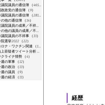
衆議院議員の通信簿
（465）
465件の記事
国政政党の通信簿
（9）
9件の記事
参議院議員の通信簿
（281）
281件の記事
その他の通信簿
（14）
14件の記事
衆議院議員の成果／不祥事
（91）
91件の記事
その他の議員の成果／不祥事
（7）
7件の記事
参議院議員の不祥事
（31）
31件の記事
参院選挙2022
（22）
22件の記事
コロナ・ワクチン関連
（18）
18件の記事
山上容疑者ツイート分析
（1）
1件の記事
ウクライナ情勢
（4）
4件の記事
今週の軍事
（12）
12件の記事
今週の政治
（13）
13件の記事
今週の議員
（9）
9件の記事
今週の経済
（11）
11件の記事
経歴