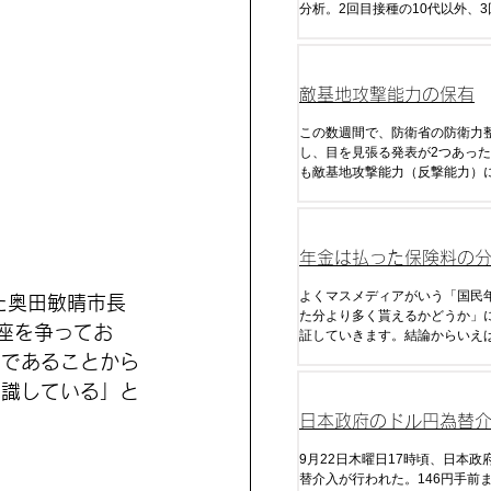
分析。2回目接種の10代以外、
60代、70代、90代以上の感染
いる。
敵基地攻撃能力の保有
この数週間で、防衛省の防衛力
し、目を見張る発表が2つあった
も敵基地攻撃能力（反撃能力）
ので、これまで日本が国是であ
衛」「米国との役割分担」を理
に放棄してきた能力だ。
年金は払った保険料の
く貰えるのか
よくマスメディアがいう「国民
た奥田敏晴市長
た分より多く貰えるかどうか」
座を争ってお
証していきます。結論からいえ
の制度で現在の税・金利・年金
出であることから
給額がずっと継続した場合でも
認識している」と
る金額はマイナスになります。
きな理由は「税金」です。
日本政府のドル円為替
析・予想
9月22日木曜日17時頃、日本政
替介入が行われた。146円手前