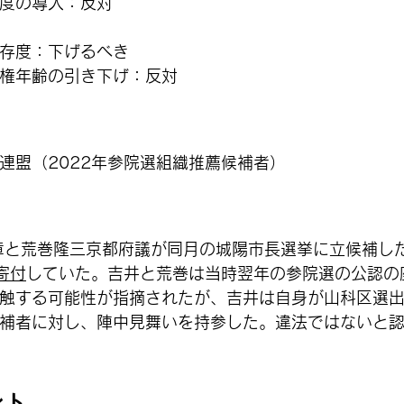
度の導入：反対
存度：下げるべき
権年齢の引き下げ：反対
連盟（2022年参院選組織推薦候補者）
井章と荒巻隆三京都府議が同月の城陽市長選挙に立候補し
寄付
していた。吉井と荒巻は当時翌年の参院選の公認の
触する可能性が指摘されたが、吉井は自身が山科区選
補者に対し、陣中見舞いを持参した。違法ではないと
ント