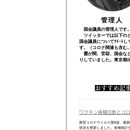
​管理人
国会議員の管理人です
​ ツイッターでは以下の
国会議員についてﾂｲｰﾄし
す。（コロナ関連も含む
霞が関、官邸、国会な
りしていました。東京都
​おすすめ記
ワクチン接種回数とコ
及びコロナ死
新型コロナウイルス第8波、最新
状況を更新しました。各種統計