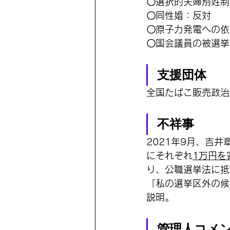
〇選択的夫婦別姓制
〇同性婚：反対
〇原子力発電への依
〇国会議員の被選挙
支援団体
全国たばこ販売政治
不祥事
2021年9月、吉
にそれぞれ
1万円を
り、公職選挙法に抵
「私の選挙区外の候
説明。
管理人コメ