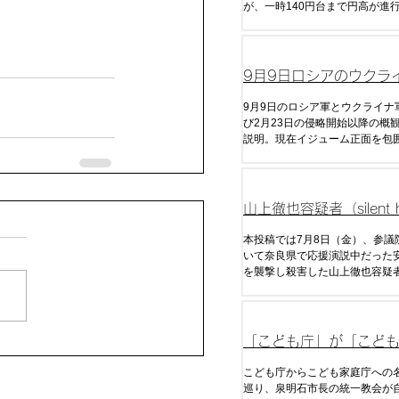
が、一時140円台まで円高が進
回の日本政府による為替介入を
去のデータから今後の介入の時
予算について分析した。
9月9日ロシアのウクラ
戦況分析
9月9日のロシア軍とウクライナ
び2月23日の侵略開始以降の概
説明。現在イジューム正面を包
るが今後の展開はいかに。
山上徹也容疑者（silent hi
333@333_hill）の
本投稿では7月8日（金）、参議
いて奈良県で応援演説中だった
を襲撃し殺害した山上徹也容疑
手紙（全文）・ツイートをまと
「こども庁」が「こど
庁」に変更された経緯
こども庁からこども家庭庁への
巡り、泉明石市長の統一教会が