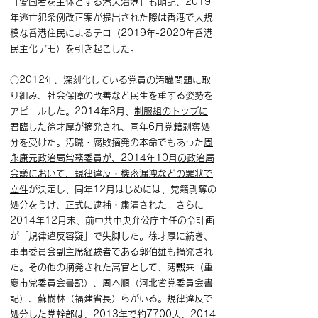
「愛国者を主体とする港人治港」
も明記、2019
年逃亡犯条例改正案が提出された際は香港で大規
模な香港住民によるテロ（2019年-2020年香港
民主化デモ）を引き起こした。
○2012年、深刻化している党員の汚職問題に取
り組み、社会保障の改善など民生を重する姿勢を
アピールした。2014年3月、
制服組のトップに
君臨した徐才厚が摘発
され、同年6月党籍剥奪処
分を受けた。汚職・腐敗摘発の本命でもあった
周
永康元政治局常務委員が、2014年10月の政治局
会議において、規律違反・機密漏洩などの罪状で
立件
が決定し、同年12月はじめには、党籍剥奪の
処分をうけ、正式に逮捕・粛清された。さらに
2014年12月末、前中共中央弁公庁主任の令計画
が「規律違反容疑」で失脚した。徐才厚に続き、
軍事委員会副主席経験者である郭伯雄も摘発
され
た。その他の摘発された高官として、薄煕来（重
慶市党委員会書記）、周本順（河北省党委員会書
記）、蘇樹林（福建省長）らがいる。規律違反で
処分した党幹部は、
2013年で約7700人、2014