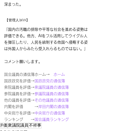
深まった。
【管理人ｺﾒﾝﾄ】
「国内の汚職の排除や平等な社会を進める姿勢は
評価できる。他方、AIをフル活用してウイグル人
を弾圧したり、人民を統制する他国へ侵略する姿
は外国人からみたら受入れらるものではない。」
コメント願いします。
国会議員の通信簿ホーム→　
ホーム
国政政党を評価→
国政政党の通信簿
衆院議員を評価→
衆議院議員の通信簿
参院議員を評価→
参議院議員の通信簿 
他の議員を評価→
その他議員の通信簿 
内閣を評価　　　→
岸田内閣の通信簿
中央官庁を評価→
中央官庁の通信簿
ランキング　　→
国会議員ランキング
評価
衆議院議員
不祥事