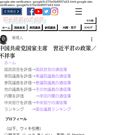
google-site-verification: google5c370e0b8f0f7d43.html
google-site-
verification: google5c370e0b8f0f7d43.html
定期購読
​ﾛｸﾞｲﾝ/登録
👆
​国会議員の通信簿
その他
ホーム
国政政党
衆院議員
参院議員
内閣・官庁
ﾗﾝｷﾝｸﾞ
管理人
中国共産党国家主席 習近平君の政策／
不祥事
ホーム
国政政党を評価→
国政政党の通信簿
衆院議員を評価→
衆議院議員の通信簿
参院議員を評価→
参議院議員の通信簿 
他の議員を評価→
その他議員の通信簿 
内閣を評価　　　→
岸田内閣の通信簿
中央官庁を評価→
中央官庁の通信簿
ランキング　　→
国会議員ランキング
プロフィール
（以下、ウィキ引用）