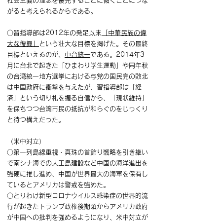
社会主義の理念を優先することに傾くことにつな
がると考えられるからである。
○習指導部は2012年の発足以来
「中華民族の偉
大な復興」
という壮大な目標を掲げた。その最終
目標といえるのが、
中台統一
である。2014年3
月に台北で起きた「ひまわり学生運動」や同年秋
の台湾統一地方選挙における与党の国民党の敗北
は中国政府に衝撃を与えたが、習指導部は「経
済」という切り札を握る自信から、「現状維持」
を保ちつつ台湾市民の抵抗が和らぐのをじっくり
と待つ構えだった。
（米中対立）
○第一列島線重視・真珠の首飾り戦略を引き継い
で南シナ海での人工島建設など中国の海洋進出を
強硬に推し進め、中国が世界最大の海軍を保有し
ているとアメリカは警戒を強めた。
○とりわけ新型コロナウイルス感染症の世界的流
行が起きたトランプ政権後期頃からアメリカ政府
が中国への批判を強めるようになり、米中対立が