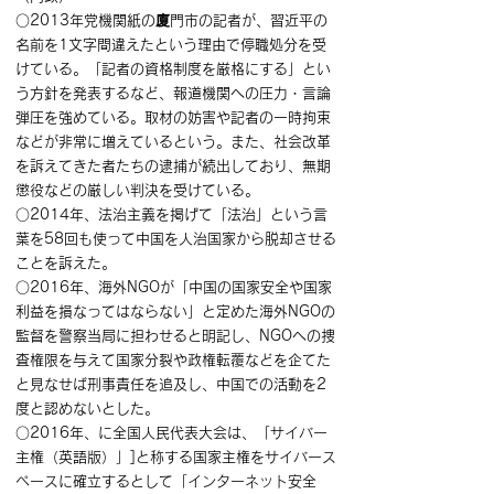
○2013年党機関紙の廈門市の記者が、習近平の
名前を1文字間違えたという理由で停職処分を受
けている。「記者の資格制度を厳格にする」とい
う方針を発表するなど、報道機関への圧力・言論
弾圧を強めている。取材の妨害や記者の一時拘束
などが非常に増えているという。また、社会改革
を訴えてきた者たちの逮捕が続出しており、無期
懲役などの厳しい判決を受けている。
○2014年、法治主義を掲げて「法治」という言
葉を58回も使って中国を人治国家から脱却させる
ことを訴えた。
○2016年、海外NGOが「中国の国家安全や国家
利益を損なってはならない」と定めた海外NGOの
監督を警察当局に担わせると明記し、NGOへの捜
査権限を与えて国家分裂や政権転覆などを企てた
と見なせば刑事責任を追及し、中国での活動を2
度と認めないとした。
○2016年、に全国人民代表大会は、「サイバー
主権（英語版）」]と称する国家主権をサイバース
ペースに確立するとして「インターネット安全