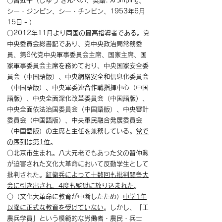
○習近平（しゅう きんぺい、英語: Xi Jinping、
シー・ジンピン、シー・チンピン、1953年6月
15日 - ）
○2012年11月より同国の最高指導者である。党
中央委員会総書記であり、党中央政治局常務委
員、第6代党中央軍事委員会主席、国家主席、国
家軍事委員会主席を務めており、中央国家安全委
員会（中国語版）、中央網絡安全和信息化委員会
（中国語版）、中央軍委連合作戰指揮中心（中国
語版）、中央全面深化改革委員会（中国語版）、
中央全面依法治国委員会（中国語版）、中央審計
委員会（中国語版）、中央軍民融合発展委員会
（中国語版）の主席と主任を兼務している。
党で
の序列は第1位
。
○北京市生まれ。八大元老でもあった父の習仲勲
が迫害された文化大革命において反動学生として
批判された。
紅衛兵によって十数回も批判闘争大
会に引き出され、4度も監獄に放り込まれた
。
○（文化大革命に教育が中断したため）
中学1年
以降に正式な教育を受けていない
。しかし、「工
農兵学員」という模範的な労働者・農民・兵士