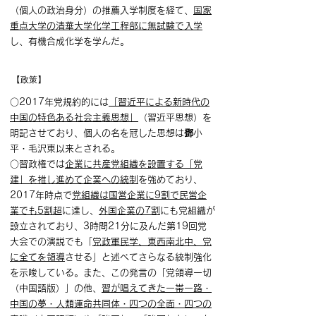
（個人の政治身分）の推薦入学制度を経て、
国家
重点大学の清華大学化学工程部に無試験で入学
し、有機合成化学を学んだ。
【政策】
○2017年党規約的には
「習近平による新時代の
中国の特色ある社会主義思想」
（習近平思想）を
明記させており、個人の名を冠した思想は鄧小
平・毛沢東以来とされる。
○習政権では
企業に共産党組織を設置する「党
建」を推し進めて企業への統制
を強めており、
2017年時点で
党組織は国営企業に9割で民営企
業でも5割超
に達し、
外国企業の7割
にも党組織が
設立されており、3時間21分に及んだ第19回党
大会での演説でも「
党政軍民学、東西南北中、党
に全てを領導
させる」と述べてさらなる統制強化
を示唆している。また、この発言の「党領導一切
（中国語版）」の他、
習が唱えてきた一帯一路・
中国の夢・人類運命共同体・四つの全面・四つの