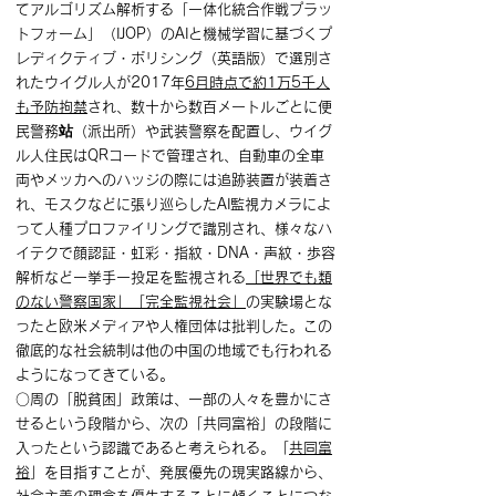
てアルゴリズム解析する「一体化統合作戦プラッ
トフォーム」（IJOP）のAIと機械学習に基づくプ
レディクティブ・ポリシング（英語版）で選別さ
れたウイグル人が2017年
6月時点で約1万5千人
も予防拘禁
され、数十から数百メートルごとに便
民警務站（派出所）や武装警察を配置し、ウイグ
ル人住民はQRコードで管理され、自動車の全車
両やメッカへのハッジの際には追跡装置が装着さ
れ、モスクなどに張り巡らしたAI監視カメラによ
って人種プロファイリングで識別され、様々なハ
イテクで顔認証・虹彩・指紋・DNA・声紋・歩容
解析など一挙手一投足を監視される
「世界でも類
のない警察国家」「完全監視社会」
の実験場とな
ったと欧米メディアや人権団体は批判した。この
徹底的な社会統制は他の中国の地域でも行われる
ようになってきている。
○周の「脱貧困」政策は、一部の人々を豊かにさ
せるという段階から、次の「共同富裕」の段階に
入ったという認識であると考えられる。「
共同富
裕
」を目指すことが、発展優先の現実路線から、