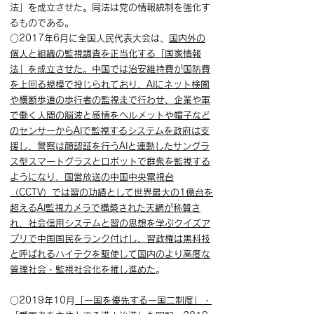
法」を成立させた。同法は党の情報統制を強化す
るものである。
○2017年6月に全国人民代表大会は、
国内外の
個人と組織の監視調査を正当化する「国家情報
法」を成立させた。中国では治安維持費が国防費
を上回る規模で投じられており、AIにネット検閲
や横断歩道の歩行者の監視まで行わせ、企業や軍
で働く人間の脳波と感情をヘルメットや帽子など
のセンサーからAIで監視するシステムを政府は支
援し、警察は顔認証を行うAIと連動したサングラ
ス型スマートグラスとロボットで群衆を監視する
ようになり、国営放送の中国中央電視台
（CCTV）では習の功績として世界最大の1億台を
超えるAI監視カメラで構築された天網が称賛さ
れ、社会信用システムと習の思想を学ぶクイズア
プリで中国国民をランク付けし、習政権は黒科技
と呼ばれるハイテクを駆使して国内のより高度な
管理社会・監視社会化を推し進めた
。
○2019年10月
「一国を優先する一国二制度」・