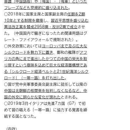
意識（中国語版）や「強国」・「強軍」といった
フレーズなども党規約に盛り込まれた
。
○2018年に国家主席と国家副主席の
任期を2期
10年とする制限を撤廃
し、
習近平思想を盛り込む
憲法改正案を賛成2958票・反対2票で成立
させ
た。（中国国内で騒ぎになったため関連用語はグ
レート・ファイアウォールで規制された）。
○外交政策においては
ヨーロッパまで及ぶ広大な
シルクロードを勢力下に置き
、鄭和の艦隊が
アフ
リカの角にまで進出したかつての中国の栄光を取
り戻すという意味を込めて巨大な経済圏構想であ
る「シルクロード経済ベルトと21世紀海洋シルク
ロード」（一帯一路）を打ち出した
。
○習が党中央軍事委員会副主席に就任して以降の
中国は北朝鮮の核開発を批判しなくなるなど、中
国の外交に明らかな変化が現れた
とされる。
○2019年3月イタリアは先進7カ国（G7）で初
めて習の唱える「一帯一路」に協力する覚書を締
結する国となった。
（内政）