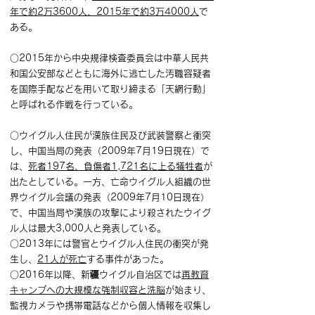
年で約2万3600人、2015年で約3万4000人
で
ある。
○2015年から中央規律検査委員会は中華人民共
和国公安部などともに海外に逃亡した汚職容疑者
を国際手配などを用いて取り締まる「天網行動」
と呼ばれる作戦を行っている。
○ウイグル人住民が漢族住民及び武装警察と衝突
し、中国当局の発表（2009年7月19日現在）で
は、
死者197名、負傷者1,721名に上る犠牲者
が
出たとしている。一方、亡命ウイグル人組織の世
界ウイグル会議の発表（2009年7月10日現在）
で、中国当局や漢族の攻撃により殺されたウイグ
ル人は最大3,000人と発表している。
○2013年には警官とウイグル人住民の衝突が発
生し、
21人が死亡
する事件があった。
○2016年以降、新疆ウイグル自治区では
再教育
キャンプへの大規模な強制収容と洗脳
が始まり、
監視カメラや携帯電話などから個人情報を収集し