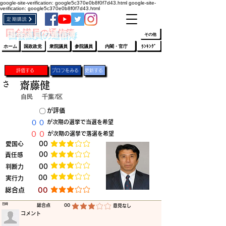
google-site-verification: google5c370e0b8f0f7d43.html
google-site-
verification: google5c370e0b8f0f7d43.html
定期購読
​ﾛｸﾞｲﾝ/登録
👆
​国会議員の通信簿
その他
ホーム
国政政党
衆院議員
参院議員
内閣・官庁
ﾗﾝｷﾝｸﾞ
評価する
プロフをみる
更新する
さ
齋藤健
自民
千葉7区
​〇​
​が評価
​００
​が次期の選挙で当選を希望
​００
​が次期の選挙で落選を希望
​愛国心
​00
平均評価 3 /5
​00
​責任感
平均評価 3 /5
​判断力
​00
平均評価 3 /5
​00
​実行力
平均評価 3 /5
​総合点
​00
平均評価 3 /5
​日時
​総合点
00
​意見なし
平均評価 3 /5
​コメント