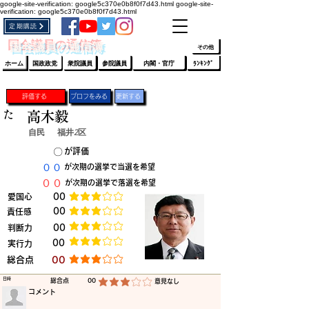
google-site-verification: google5c370e0b8f0f7d43.html
google-site-
verification: google5c370e0b8f0f7d43.html
定期購読
​ﾛｸﾞｲﾝ/登録
👆
​国会議員の通信簿
その他
ホーム
国政政党
衆院議員
参院議員
内閣・官庁
ﾗﾝｷﾝｸﾞ
評価する
プロフをみる
更新する
た
高木毅
自民
福井2区
​〇​
​が評価
​００
​が次期の選挙で当選を希望
​００
​が次期の選挙で落選を希望
​愛国心
​00
平均評価 3 /5
​00
​責任感
平均評価 3 /5
​判断力
​00
平均評価 3 /5
​00
​実行力
平均評価 3 /5
​総合点
​00
平均評価 3 /5
​日時
​総合点
00
​意見なし
平均評価 3 /5
​コメント