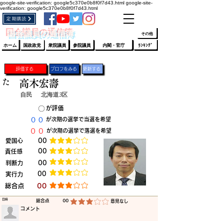
google-site-verification: google5c370e0b8f0f7d43.html
google-site-
verification: google5c370e0b8f0f7d43.html
定期購読
​ﾛｸﾞｲﾝ/登録
👆
​国会議員の通信簿
その他
ホーム
国政政党
衆院議員
参院議員
内閣・官庁
ﾗﾝｷﾝｸﾞ
評価する
プロフをみる
更新する
た
高木宏壽
自民
北海道3区
​〇​
​が評価
​００
​が次期の選挙で当選を希望
​００
​が次期の選挙で落選を希望
​愛国心
​00
平均評価 3 /5
​00
​責任感
平均評価 3 /5
​判断力
​00
平均評価 3 /5
​00
​実行力
平均評価 3 /5
​総合点
​00
平均評価 3 /5
​日時
​総合点
00
​意見なし
平均評価 3 /5
​コメント