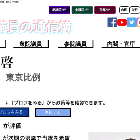
8f0f7d43.html
衆議院HP
参議院HP
官邸HP
自民
公明
会議員の通信簿
衆院議員
参院議員
内閣・官庁
木啓
東京比例
​↓「プロフをみる」から
政策等
を確認できます。
プロフをみる
更新する
​
​が評価
​が次期の選挙で当選を希望