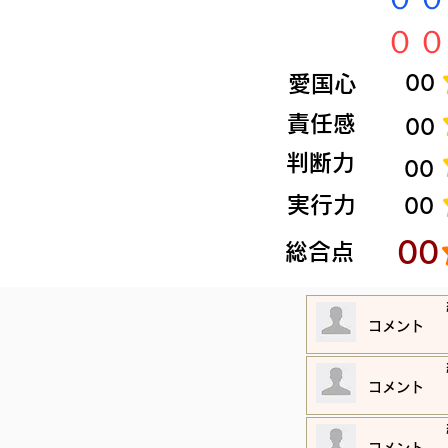
​００
​愛国心
​00
​責任感
​00
​判断力
​00
​実行力
​00
​00
​総合点
​コメント
​コメント