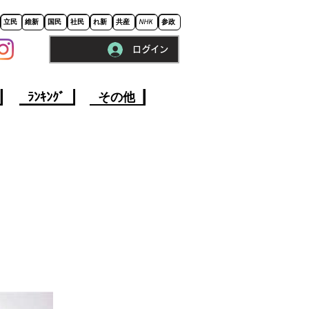
立民
維新
国民
社民
れ新
共産
NHK
参政
ログイン
※ロードに10秒程かかります。
ﾗﾝｷﾝｸﾞ
その他