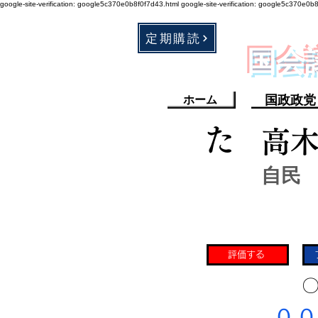
google-site-verification: google5c370e0b8f0f7d43.html
google-site-verification: google5c370e0b
定期購読
​国
国政政党
ホーム
た
高
自民
評価する
​〇
​００