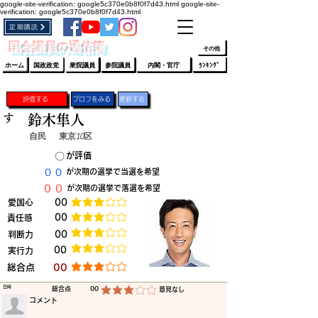
google-site-verification: google5c370e0b8f0f7d43.html
google-site-
verification: google5c370e0b8f0f7d43.html
定期購読
​ﾛｸﾞｲﾝ/登録
👆
​国会議員の通信簿
その他
ホーム
国政政党
衆院議員
参院議員
内閣・官庁
ﾗﾝｷﾝｸﾞ
評価する
プロフをみる
更新する
す
鈴木隼人
自民
東京10区
​〇​
​が評価
​００
​が次期の選挙で当選を希望
​００
​が次期の選挙で落選を希望
​愛国心
​00
平均評価 3 /5
​00
​責任感
平均評価 3 /5
​判断力
​00
平均評価 3 /5
​00
​実行力
平均評価 3 /5
​総合点
​00
平均評価 3 /5
​日時
​総合点
00
​意見なし
平均評価 3 /5
​コメント