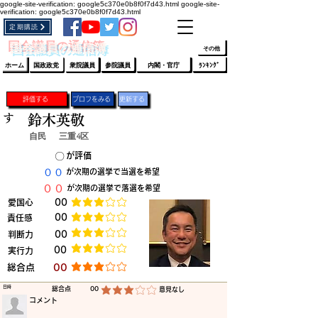
google-site-verification: google5c370e0b8f0f7d43.html
google-site-
verification: google5c370e0b8f0f7d43.html
定期購読
​ﾛｸﾞｲﾝ/登録
👆
​国会議員の通信簿
その他
ホーム
国政政党
衆院議員
参院議員
内閣・官庁
ﾗﾝｷﾝｸﾞ
評価する
プロフをみる
更新する
す
鈴木英敬
自民
三重4区
​〇​
​が評価
​００
​が次期の選挙で当選を希望
​００
​が次期の選挙で落選を希望
​愛国心
​00
平均評価 3 /5
​00
​責任感
平均評価 3 /5
​判断力
​00
平均評価 3 /5
​00
​実行力
平均評価 3 /5
​総合点
​00
平均評価 3 /5
​日時
​総合点
00
​意見なし
平均評価 3 /5
​コメント