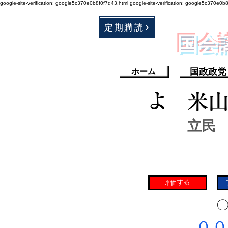
google-site-verification: google5c370e0b8f0f7d43.html
google-site-verification: google5c370e0b
定期購読
​国
国政政党
ホーム
よ
米
立民
評価する
​〇
​００