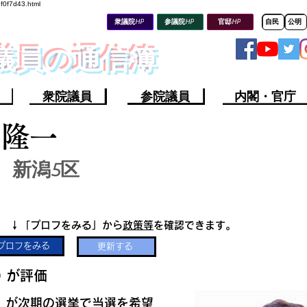
8f0f7d43.html
衆議院HP
参議院HP
官邸HP
自民
公明
会議員の通信簿
衆院議員
参院議員
内閣・官庁
山隆一
新潟5区
​↓「プロフをみる」から
政策等
を確認できます。
プロフをみる
更新する
​
​が評価
​が次期の選挙で当選を希望