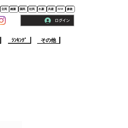
立民
維新
国民
社民
れ新
共産
NHK
参政
ログイン
※ロードに10秒程かかります。
ﾗﾝｷﾝｸﾞ
その他