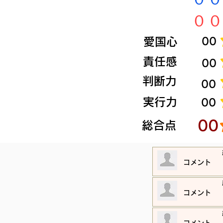
​００
​愛国心
​00
​責任感
​00
​判断力
​00
​実行力
​00
​00
​総合点
​コメント
​コメント