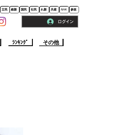
立民
維新
国民
社民
れ新
共産
NHK
参政
ログイン
※ロードに10秒程かかります。
ﾗﾝｷﾝｸﾞ
その他