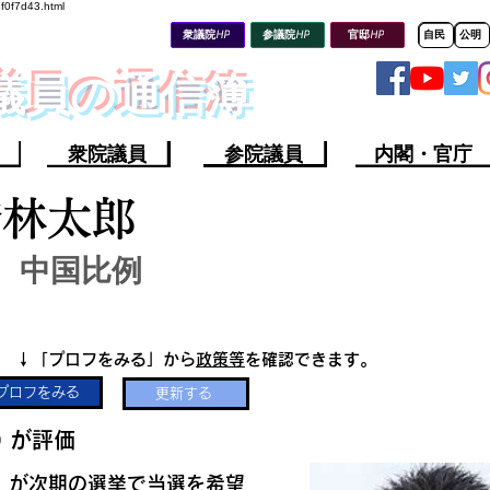
8f0f7d43.html
衆議院HP
参議院HP
官邸HP
自民
公明
会議員の通信簿
衆院議員
参院議員
内閣・官庁
橋林太郎
中国比例
​↓「プロフをみる」から
政策等
を確認できます。
プロフをみる
更新する
​
​が評価
​が次期の選挙で当選を希望