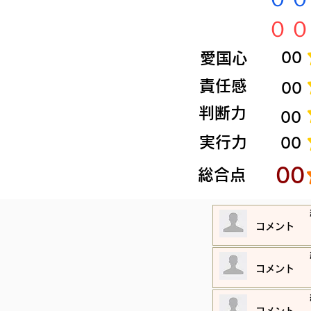
​００
​愛国心
​00
​責任感
​00
​判断力
​00
​実行力
​00
​00
​総合点
​コメント
​コメント