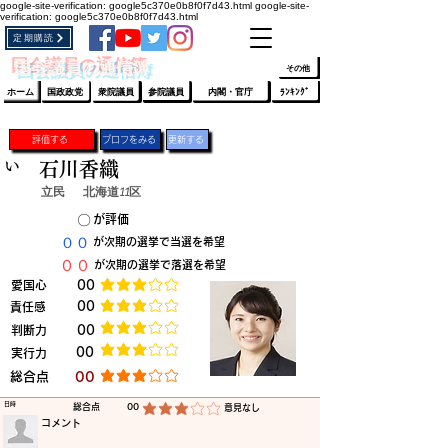
google-site-verification: google5c370e0b8f0f7d43.html
google-site-
verification: google5c370e0b8f0f7d43.html
定期購読
​ﾛｸﾞｲﾝ/登録
👆
​国会議員の通信簿
その他
ホーム
国政政党
衆院議員
参院議員
内閣・官庁
ﾗﾝｷﾝｸﾞ
評価する
プロフをみる
更新する
い
石川香織
立民
北海道11区
​〇​
​が評価
​００
​が次期の選挙で当選を希望
​００
​が次期の選挙で落選を希望
​愛国心
​00
平均評価 3 /5
​00
​責任感
平均評価 3 /5
​判断力
​00
平均評価 3 /5
​00
​実行力
平均評価 3 /5
​総合点
​00
平均評価 3 /5
​日時
​総合点
00
​意見なし
平均評価 3 /5
​コメント