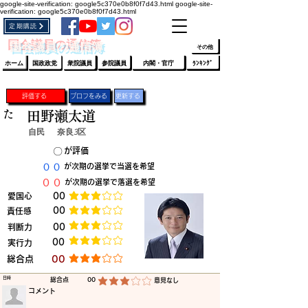
google-site-verification: google5c370e0b8f0f7d43.html
google-site-
verification: google5c370e0b8f0f7d43.html
定期購読
​ﾛｸﾞｲﾝ/登録
👆
​国会議員の通信簿
その他
ホーム
国政政党
衆院議員
参院議員
内閣・官庁
ﾗﾝｷﾝｸﾞ
評価する
プロフをみる
更新する
た
田野瀬太道
自民
奈良3区
​〇​
​が評価
​００
​が次期の選挙で当選を希望
​００
​が次期の選挙で落選を希望
​愛国心
​00
平均評価 3 /5
​00
​責任感
平均評価 3 /5
​判断力
​00
平均評価 3 /5
​00
​実行力
平均評価 3 /5
​総合点
​00
平均評価 3 /5
​日時
​総合点
00
​意見なし
平均評価 3 /5
​コメント