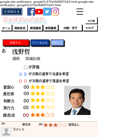
google-site-verification: google5c370e0b8f0f7d43.html
google-site-
verification: google5c370e0b8f0f7d43.html
定期購読
​ﾛｸﾞｲﾝ/登録
👆
​国会議員の通信簿
その他
ホーム
国政政党
衆院議員
参院議員
内閣・官庁
ﾗﾝｷﾝｸﾞ
評価する
プロフをみる
更新する
あ
浅野哲
国民
茨城比例
​〇​
​が評価
​００
​が次期の選挙で当選を希望
​００
​が次期の選挙で落選を希望
​愛国心
​00
平均評価 3 /5
​00
​責任感
平均評価 3 /5
​判断力
​00
平均評価 3 /5
​00
​実行力
平均評価 3 /5
​総合点
​00
平均評価 3 /5
​日時
​総合点
00
​意見なし
平均評価 3 /5
​コメント