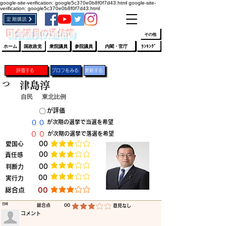
google-site-verification: google5c370e0b8f0f7d43.html
google-site-
verification: google5c370e0b8f0f7d43.html
定期購読
​ﾛｸﾞｲﾝ/登録
👆
​国会議員の通信簿
その他
ホーム
国政政党
衆院議員
参院議員
内閣・官庁
ﾗﾝｷﾝｸﾞ
評価する
プロフをみる
更新する
つ
津島淳
自民
東北比例
​〇​
​が評価
​００
​が次期の選挙で当選を希望
​００
​が次期の選挙で落選を希望
​愛国心
​00
平均評価 3 /5
​00
​責任感
平均評価 3 /5
​判断力
​00
平均評価 3 /5
​00
​実行力
平均評価 3 /5
​総合点
​00
平均評価 3 /5
​日時
​総合点
00
​意見なし
平均評価 3 /5
​コメント