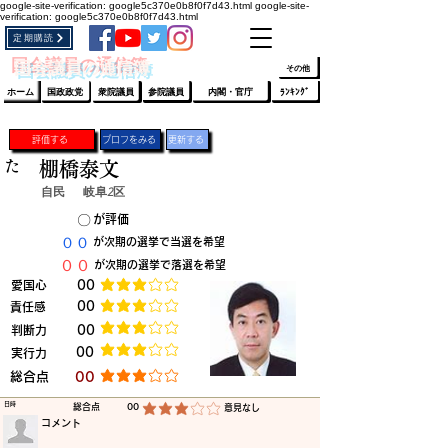
google-site-verification: google5c370e0b8f0f7d43.html
google-site-
verification: google5c370e0b8f0f7d43.html
定期購読
​ﾛｸﾞｲﾝ/登録
👆
​国会議員の通信簿
その他
ホーム
国政政党
衆院議員
参院議員
内閣・官庁
ﾗﾝｷﾝｸﾞ
評価する
プロフをみる
更新する
た
棚橋泰文
自民
岐阜2区
​〇​
​が評価
​００
​が次期の選挙で当選を希望
​００
​が次期の選挙で落選を希望
​愛国心
​00
平均評価 3 /5
​00
​責任感
平均評価 3 /5
​判断力
​00
平均評価 3 /5
​00
​実行力
平均評価 3 /5
​総合点
​00
平均評価 3 /5
​日時
​総合点
00
​意見なし
平均評価 3 /5
​コメント