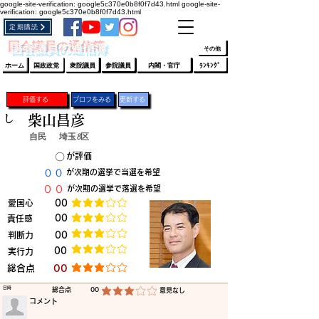
google-site-verification: google5c370e0b8f0f7d43.html
google-site-
verification: google5c370e0b8f0f7d43.html
定期購読
​ﾛｸﾞｲﾝ/登録
👆
​国会議員の通信簿
その他
ホーム
国政政党
衆院議員
参院議員
内閣・官庁
ﾗﾝｷﾝｸﾞ
評価する
プロフをみる
更新する
し
柴山昌彦
自民
埼玉8区
​〇​
​が評価
​００
​が次期の選挙で当選を希望
​００
​が次期の選挙で落選を希望
​愛国心
​00
平均評価 3 /5
​00
​責任感
平均評価 3 /5
​判断力
​00
平均評価 3 /5
​00
​実行力
平均評価 3 /5
​総合点
​00
平均評価 3 /5
​日時
​総合点
00
​意見なし
平均評価 3 /5
​コメント