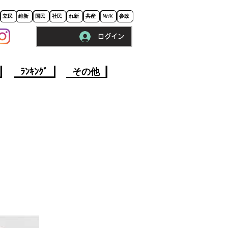
立民
維新
国民
社民
れ新
共産
NHK
参政
ログイン
※ロードに10秒程かかります。
ﾗﾝｷﾝｸﾞ
その他