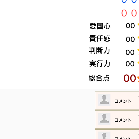
​００
​愛国心
​00
​責任感
​00
​判断力
​00
​実行力
​00
​00
​総合点
​コメント
​コメント