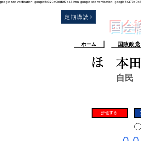
google-site-verification: google5c370e0b8f0f7d43.html
google-site-verification: google5c370e0b
定期購読
​国
国政政党
ホーム
ほ
本
自民
評価する
​〇
​００