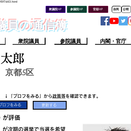
8f0f7d43.html
衆議院HP
参議院HP
官邸HP
自民
公明
会議員の通信簿
衆院議員
参院議員
内閣・官庁
田太郎
京都5区
​↓「プロフをみる」から
政策等
を確認できます。
プロフをみる
更新する
​
​が評価
​が次期の選挙で当選を希望