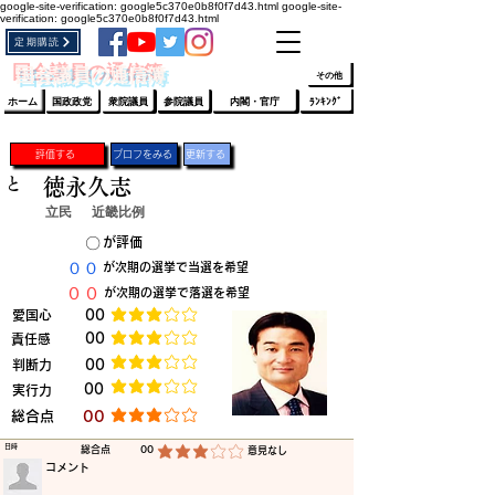
google-site-verification: google5c370e0b8f0f7d43.html
google-site-
verification: google5c370e0b8f0f7d43.html
定期購読
​ﾛｸﾞｲﾝ/登録
👆
​国会議員の通信簿
その他
ホーム
国政政党
衆院議員
参院議員
内閣・官庁
ﾗﾝｷﾝｸﾞ
評価する
プロフをみる
更新する
と
徳永久志
立民
近畿比例
​〇​
​が評価
​００
​が次期の選挙で当選を希望
​００
​が次期の選挙で落選を希望
​愛国心
​00
平均評価 3 /5
​00
​責任感
平均評価 3 /5
​判断力
​00
平均評価 3 /5
​00
​実行力
平均評価 3 /5
​総合点
​00
平均評価 3 /5
​日時
​総合点
00
​意見なし
平均評価 3 /5
​コメント