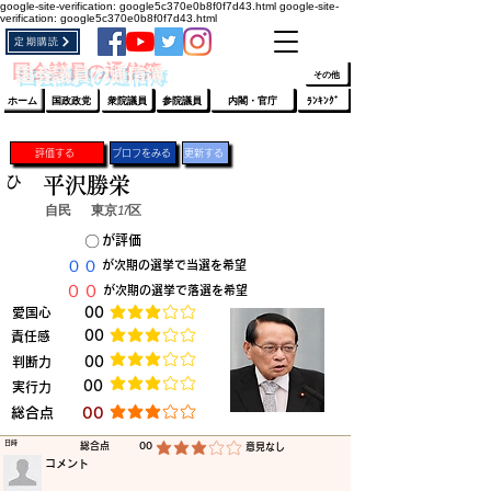
google-site-verification: google5c370e0b8f0f7d43.html
google-site-
verification: google5c370e0b8f0f7d43.html
定期購読
​ﾛｸﾞｲﾝ/登録
👆
​国会議員の通信簿
その他
ホーム
国政政党
衆院議員
参院議員
内閣・官庁
ﾗﾝｷﾝｸﾞ
評価する
プロフをみる
更新する
ひ
平沢勝栄
自民
東京17区
​〇​
​が評価
​００
​が次期の選挙で当選を希望
​００
​が次期の選挙で落選を希望
​愛国心
​00
平均評価 3 /5
​00
​責任感
平均評価 3 /5
​判断力
​00
平均評価 3 /5
​00
​実行力
平均評価 3 /5
​総合点
​00
平均評価 3 /5
​日時
​総合点
00
​意見なし
平均評価 3 /5
​コメント