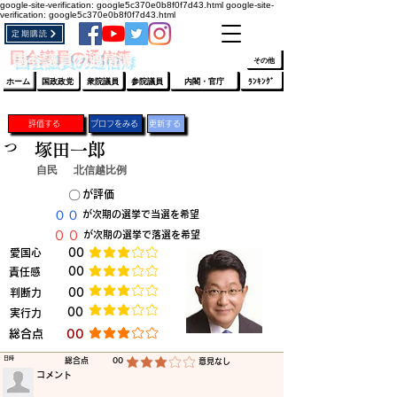
google-site-verification: google5c370e0b8f0f7d43.html
google-site-
verification: google5c370e0b8f0f7d43.html
定期購読
​ﾛｸﾞｲﾝ/登録
👆
​国会議員の通信簿
その他
ホーム
国政政党
衆院議員
参院議員
内閣・官庁
ﾗﾝｷﾝｸﾞ
評価する
プロフをみる
更新する
つ
塚田一郎
自民
北信越比例
​〇​
​が評価
​００
​が次期の選挙で当選を希望
​００
​が次期の選挙で落選を希望
​愛国心
​00
平均評価 3 /5
​00
​責任感
平均評価 3 /5
​判断力
​00
平均評価 3 /5
​00
​実行力
平均評価 3 /5
​総合点
​00
平均評価 3 /5
​日時
​総合点
00
​意見なし
平均評価 3 /5
​コメント