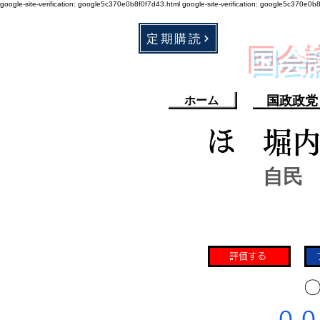
google-site-verification: google5c370e0b8f0f7d43.html
google-site-verification: google5c370e0b
定期購読
​国
国政政党
ホーム
ほ
堀
自民
評価する
​〇
​００