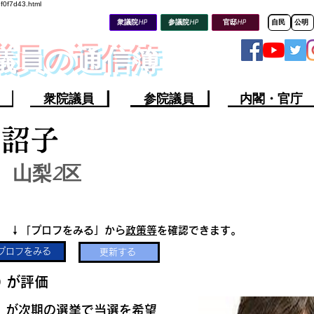
8f0f7d43.html
衆議院HP
参議院HP
官邸HP
自民
公明
会議員の通信簿
衆院議員
参院議員
内閣・官庁
内詔子
山梨2区
​↓「プロフをみる」から
政策等
を確認できます。
プロフをみる
更新する
​
​が評価
​が次期の選挙で当選を希望