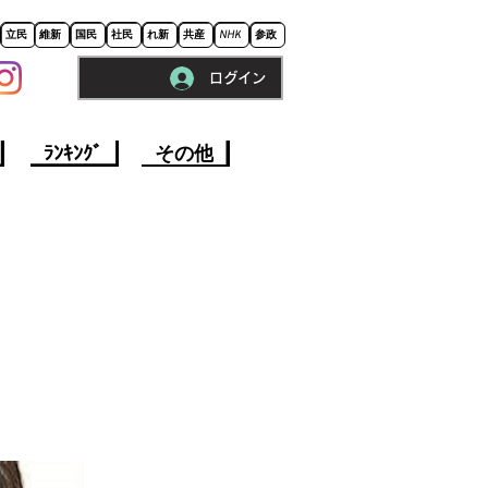
立民
維新
国民
社民
れ新
共産
NHK
参政
ログイン
※ロードに10秒程かかります。
ﾗﾝｷﾝｸﾞ
その他