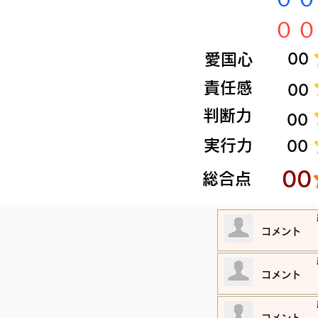
​００
​愛国心
​00
​責任感
​00
​判断力
​00
​実行力
​00
​00
​総合点
​コメント
​コメント