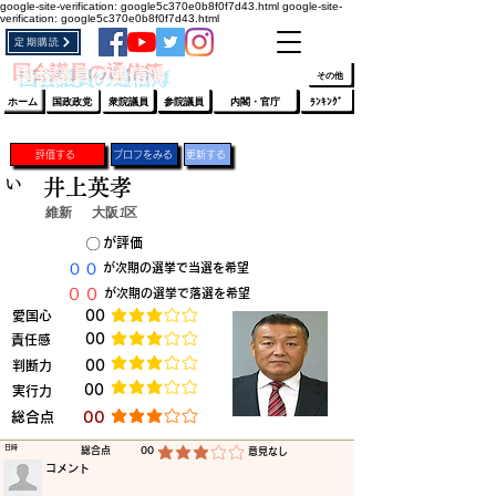
google-site-verification: google5c370e0b8f0f7d43.html
google-site-
verification: google5c370e0b8f0f7d43.html
定期購読
​ﾛｸﾞｲﾝ/登録
👆
​国会議員の通信簿
その他
ホーム
国政政党
衆院議員
参院議員
内閣・官庁
ﾗﾝｷﾝｸﾞ
評価する
プロフをみる
更新する
い
井上英孝
維新
大阪1区
​〇​
​が評価
​００
​が次期の選挙で当選を希望
​００
​が次期の選挙で落選を希望
​愛国心
​00
平均評価 3 /5
​00
​責任感
平均評価 3 /5
​判断力
​00
平均評価 3 /5
​00
​実行力
平均評価 3 /5
​総合点
​00
平均評価 3 /5
​日時
​総合点
00
​意見なし
平均評価 3 /5
​コメント