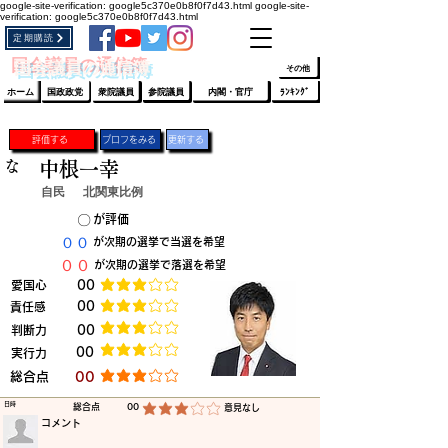
google-site-verification: google5c370e0b8f0f7d43.html
google-site-
verification: google5c370e0b8f0f7d43.html
定期購読
​ﾛｸﾞｲﾝ/登録
👆
​国会議員の通信簿
その他
ホーム
国政政党
衆院議員
参院議員
内閣・官庁
ﾗﾝｷﾝｸﾞ
評価する
プロフをみる
更新する
な
中根一幸
自民
北関東比例
​〇​
​が評価
​００
​が次期の選挙で当選を希望
​００
​が次期の選挙で落選を希望
​愛国心
​00
平均評価 3 /5
​00
​責任感
平均評価 3 /5
​判断力
​00
平均評価 3 /5
​00
​実行力
平均評価 3 /5
​総合点
​00
平均評価 3 /5
​日時
​総合点
00
​意見なし
平均評価 3 /5
​コメント