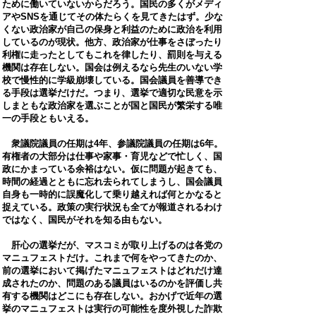
ために働いていないからだろう。国民の多くがメディ
アやSNSを通じてその体たらくを見てきたはず。少な
くない政治家が自己の保身と利益のために政治を利用
しているのが現状。他方、政治家が仕事をさぼったり
利権に走ったとしてもこれを律したり、罰則を与える
機関は存在しない。国会は例えるなら先生のいない学
校で慢性的に学級崩壊している。
国会議員を善導でき
る手段
は選挙だけだ。つまり、選挙で適切な民意を示
しまともな政治家を選ぶことが国と国民が繁栄する唯
一の手段ともいえる。
衆議院議員の任期は4年、参議院議員の任期は6年。
有権者の大部分は仕事や家事・育児などで忙しく、国
政にかまっている余裕はない。仮に問題が起きても、
時間の経過とともに忘れ去られてしまうし、国会議員
自身も一時的に誤魔化して乗り越えれば何とかなると
捉えている。政策の実行状況も全てが報道されるわけ
ではなく、国民がそれを知る由もない。
肝心の選挙だが、マスコミが取り上げるのは各党の
マニュフェストだけ。これまで何をやってきたのか、
前の選挙において掲げたマニュフェストはどれだけ達
成されたのか、問題のある議員はいるのかを評価し共
有する機関はどこにも存在しない。おかげで近年の選
挙のマニュフェストは実行の可能性を度外視した詐欺