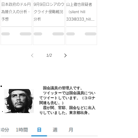
日本政府のドル円
9月9日ロシアのウ
山上徹也容疑者
為替介入の分析・
クライナ侵略戦況
（silent hill
予想
分析
333@333_hill）
のツイート分析
1
/
2
国会議員の管理人です。
​ ツイッターでは国会議員につい
てツイートしています。（コロナ
関連も含む。）
霞が関、官邸、国会などに出入
りしていました。東京都出身。