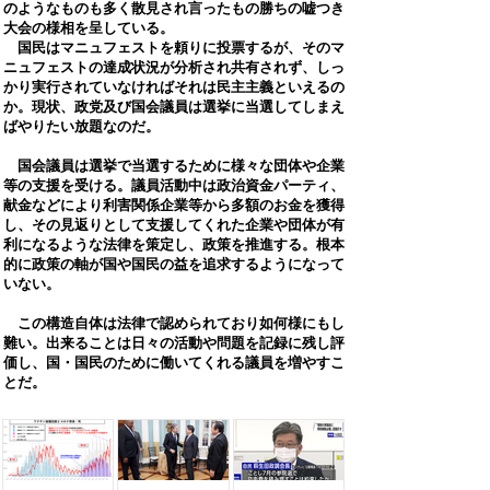
のようなものも多く散見され言ったもの勝ちの嘘つき
大会の様相を呈している。
国民はマニュフェストを頼りに投票するが、そのマ
ニュフェストの達成状況が分析され共有されず、しっ
かり実行されていなければそれは民主主義といえるの
か。現状、政党及び国会議員は選挙に当選してしまえ
ばやりたい放題なのだ。
国会議員は選挙で当選するために様々な団体や企業
等の支援を受ける。議員活動中は政治資金パーティ、
献金などにより利害関係企業等から多額のお金を獲得
し、その見返りとして支援してくれた企業や団体が有
利になるような法律を策定し、政策を推進する。根本
的に政策の軸が国や国民の益を追求するようになって
いない。
​ この構造自体は法律で認められており如何様にもし
難い。出来ることは日々の活動や問題を記録に残し評
価し、国・国民のために働いてくれる議員を増やすこ
とだ。