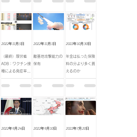
症率）
2022年11月5日
2022年11月1日
2022年10月30日
（最終）厚労省
敵基地攻撃能力の
年金は払った保険
ADB：ワクチン接
保有
料の分より多く貰
種による発症率の
えるのか
逆転
2022年9月24日
2022年9月10日
2022年7月20日