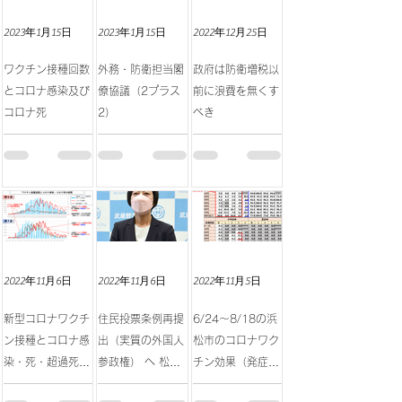
2023年1月15日
2023年1月15日
2022年12月25日
ワクチン接種回数
外務・防衛担当閣
政府は防衛増税以
とコロナ感染及び
僚協議（2プラス
前に浪費を無くす
コロナ死
2）
べき
2022年11月6日
2022年11月6日
2022年11月5日
新型コロナワクチ
住民投票条例再提
6/24～8/18の浜
ン接種とコロナ感
出（実質の外国人
松市のコロナワク
染・死・超過死亡
参政権） へ 松下
チン効果（発症
の相関
市長が意向表明
率・中等症率・重