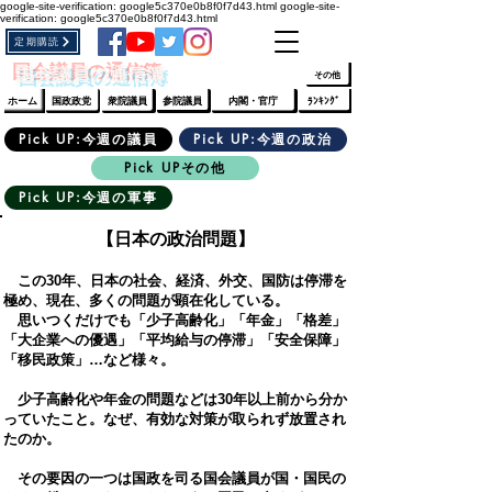
google-site-verification: google5c370e0b8f0f7d43.html
google-site-
verification: google5c370e0b8f0f7d43.html
定期購読
​ﾛｸﾞｲﾝ/登録
👆
​国会議員の通信簿
その他
ホーム
国政政党
衆院議員
参院議員
内閣・官庁
ﾗﾝｷﾝｸﾞ
Pick UP:今週の議員
Pick UP:今週の政治
Pick UPその他
Pick UP:今週の軍事
【日本の政治問題】
​
この30年、日本の社会、経済、外交、国防は停滞を
極め、現在、多くの問題が顕在化している。
思いつくだけでも「少子高齢化」「年金」「格差」
「大企業への優遇」「平均給与の停滞」「安全保障」
「移民政策」…など様々。
少子高齢化や年金の問題などは30年以上前から分か
っていたこと。なぜ、有効な対策が取られず放置され
たのか。
その要因の一つは国政を司る国会議員が国・国民の