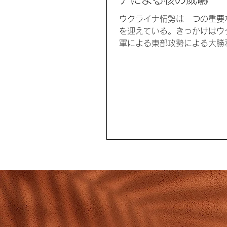
ウクライナ情勢は一つの重要
を迎えている。きっかけはウ
軍による東部攻勢による大勝
る。これに対し、ロシアは大
員と支配地域の住民投票、そ
器のよる威嚇と恫喝により対
にｳｸﾗｲﾅ軍が如何に応えるか
界の核抑止の考えたの土台と
う。