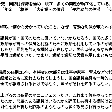
外交、国防は停滞を極め、現在、多くの問題が顕在化している
「年金」「格差」「大企業への優遇」「平均給与の停滞」「安
0年以上前から分かっていたこと。なぜ、有効な対策が取られ
議員が国・国民のために働いていないからだろう。国民の多く
い政治家が自己の保身と利益のために政治を利用しているのが
律したり、罰則を与える機関は存在しない。国会は例えるなら
る手段
は選挙だけだ。つまり、選挙で適切な民意を示しまとも
議員の任期は6年。有権者の大部分は仕事や家事・育児などで
の経過とともに忘れ去られてしまうし、国会議員自身も一時的
も全てが報道されるわけではなく、国民がそれを知る由もない
上げるのは各党のマニュフェストだけ。これまで何をやってき
れたのか、問題のある議員はいるのかを評価し共有する機関は
可能性を度外視した詐欺のようなものも多く散見され言ったも