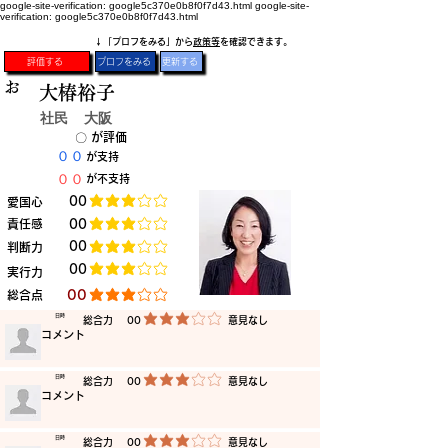
google-site-verification: google5c370e0b8f0f7d43.html
google-site-
verification: google5c370e0b8f0f7d43.html
​↓「プロフをみる」から
政策等
を確認できます。
評価する
プロフをみる
更新する
お
大椿裕子
社民
大阪
​〇​
​が評価
​００
​が支持
​００
​が不支持
​00
​愛国心
平均評価 3 /5
​責任感
​00
平均評価 3 /5
​00
​判断力
平均評価 3 /5
​00
​実行力
平均評価 3 /5
​00
​総合点
平均評価 3 /5
​日時
​総合力
00
​意見なし
平均評価 3 /5
​コメント
​日時
​総合力
00
​意見なし
平均評価 3 /5
​コメント
​日時
​総合力
00
​意見なし
平均評価 3 /5