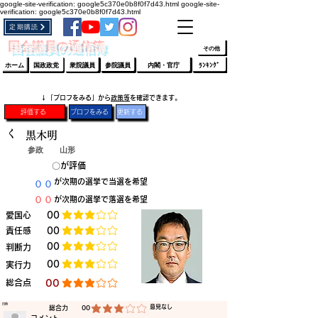
google-site-verification: google5c370e0b8f0f7d43.html
google-site-
verification: google5c370e0b8f0f7d43.html
定期購読
​ﾛｸﾞｲﾝ/登録
👆
​国会議員の通信簿
その他
ホーム
国政政党
衆院議員
参院議員
内閣・官庁
ﾗﾝｷﾝｸﾞ
​↓「プロフをみる」から
政策等
を確認できます。
評価する
プロフをみる
更新する
く
黒木明
参政
山形
​〇​
​が評価
​００
​が次期の選挙で当選を希望
​００
​が次期の選挙で落選を希望
​愛国心
​00
平均評価 3 /5
​責任感
​00
平均評価 3 /5
​00
​判断力
平均評価 3 /5
​00
​実行力
平均評価 3 /5
​総合点
​00
平均評価 3 /5
​日時
​意見なし
​総合力
00
平均評価 3 /5